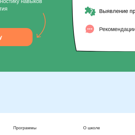
гностику навыков
тия
Выявление пр
Рекомендации
у
Программы
О школе