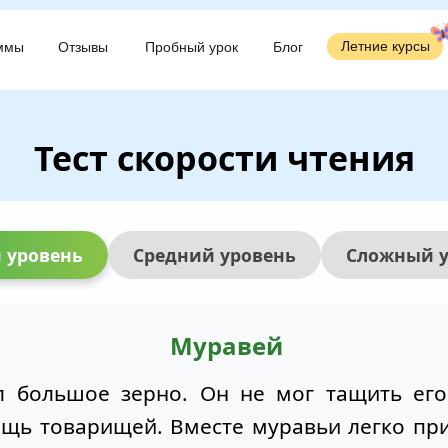
Летние курсы
Летние курсы
ммы
ммы
Отзывы
Отзывы
Пробный урок
Пробный урок
Блог
Блог
Тест скорости чтения
 уровень
Средний уровень
Сложный у
Муравей
 большое зерно. Он не мог тащить его
ощь товарищей. Вместе муравьи легко пр