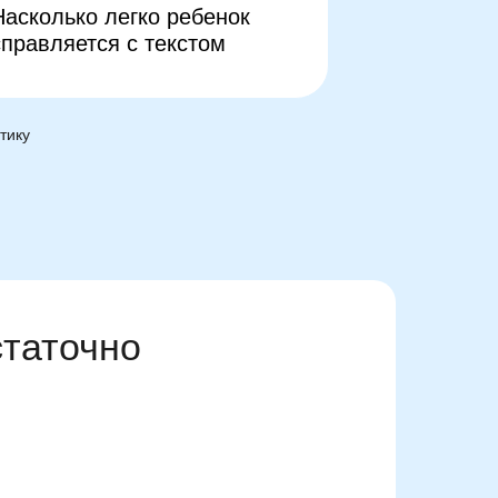
Насколько легко ребенок
справляется с текстом
тику
статочно