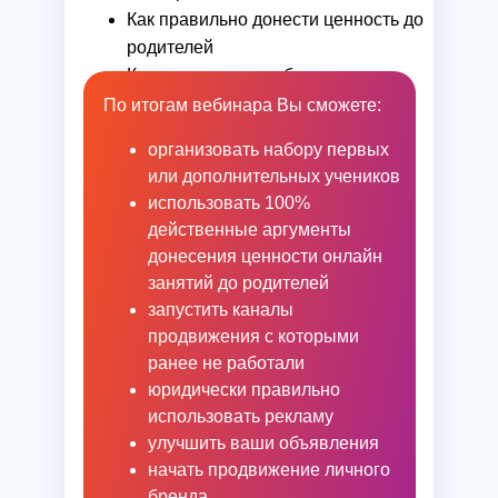
Как правильно донести ценность до
родителей
Какие методики выбрать
репетитору
По итогам вебинара Вы сможете:
организовать набору первых
или дополнительных учеников
использовать 100%
действенные аргументы
донесения ценности онлайн
занятий до родителей
запустить каналы
продвижения с которыми
ранее не работали
юридически правильно
использовать рекламу
улучшить ваши объявления
начать продвижение личного
бренда