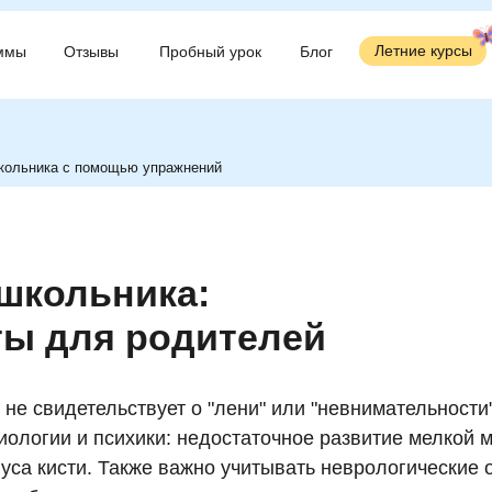
Летние курсы
Летние курсы
ммы
ммы
Отзывы
Отзывы
Пробный урок
Пробный урок
Блог
Блог
школьника с помощью упражнений
 школьника:
ты для родителей
не свидетельствует о "лени" или "невнимательност
ологии и психики: недостаточное развитие мелкой 
уса кисти. Также важно учитывать неврологические 