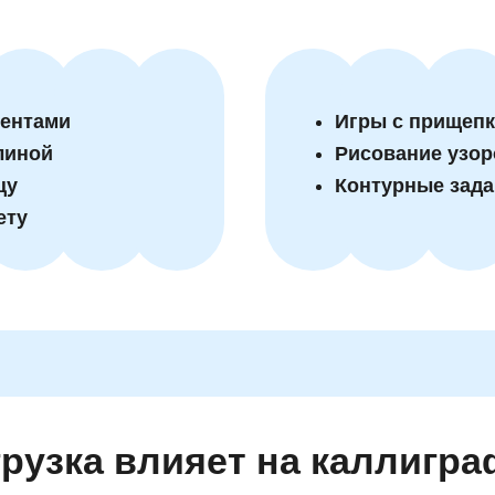
ментами
Игры с прищепк
линой
Рисование узор
цу
Контурные зада
ету
грузка влияет на каллигр