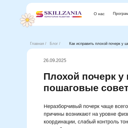
Програ
Програ
О нас
О нас
Главная /
Блог /
Как исправить плохой почерк у 
26.09.2025
Плохой почерк у
пошаговые сове
Неразборчивый почерк чаще всего 
причины возникают на уровне физи
координации, слабый контроль тон