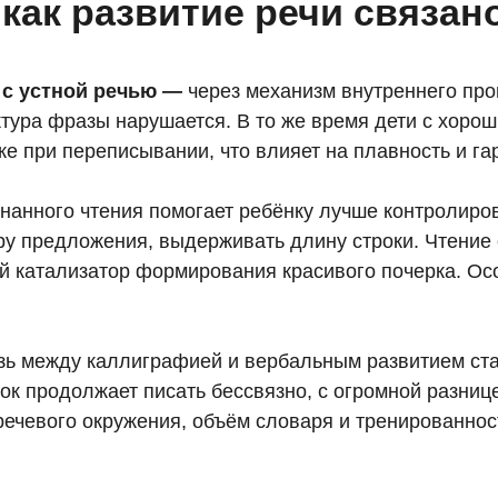
 как развитие речи связан
 с устной речью —
через механизм внутреннего про
уктура фразы нарушается. В то же время дети с хор
е при переписывании, что влияет на плавность и га
знанного чтения помогает ребёнку лучше контролиро
уру предложения, выдерживать длину строки. Чтени
 катализатор формирования красивого почерка. Ос
язь между каллиграфией и вербальным развитием ста
нок продолжает писать бессвязно, с огромной разниц
 речевого окружения, объём словаря и тренированнос