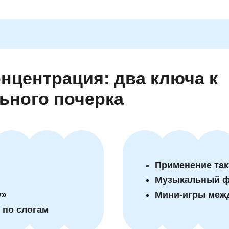
онцентрация: два ключа к
ьного почерка
Применение та
Музыкальный ф
у»
Мини-игры меж
 по слогам