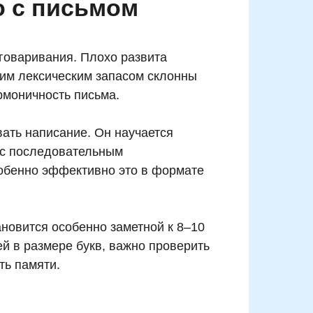
о с письмом
говаривания. Плохо развита
ошим лексическим запасом склонны
рмоничность письма.
вать написание. Он научается
е с последовательным
обенно эффективно это в формате
новится особенно заметной к 8–10
ей в размере букв, важно проверить
ть памяти.