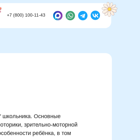
+7 (800) 100-11-43
+7 (800) 100-11-43
и" школьника. Основные
моторики, зрительно-моторной
особенности ребёнка, в том