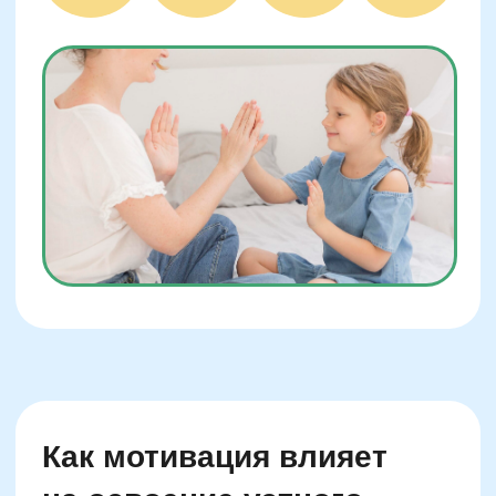
Ошибки родителей при
переходе от визуального
счёта к устному
Осуждение за счёт на пальцах
Сравнение с другими детьми
Формальный подход к обучению
Избыток заданий без интереса
Игнорирование трудностей
памяти
Попытки ускорить переход силой