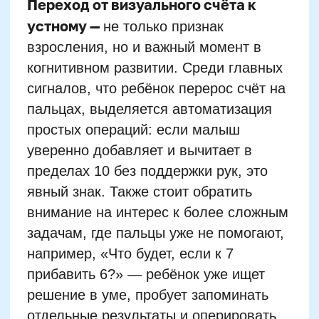
простых операций: если малыш
уверенно добавляет и вычитает в
пределах 10 без поддержки рук, это
явный знак. Также стоит обратить
внимание на интерес к более сложным
задачам, где пальцы уже не помогают,
например, «Что будет, если к 7
прибавить 6?» — ребёнок уже ищет
решение в уме, пробует запоминать
отдельные результаты и оперировать
ими.
Родителям важно наблюдать: если при
решении задач ребёнок сначала
механически пытается задействовать
руки, но сам отказывается от этой
схемы — значит, схема себя изжила.
Ни в коем случае не стоит заставлять
отказаться от пальцев раньше
времени, но если запрос на новый
способ обработки чисел проявляется,
пора вводить игры для развития