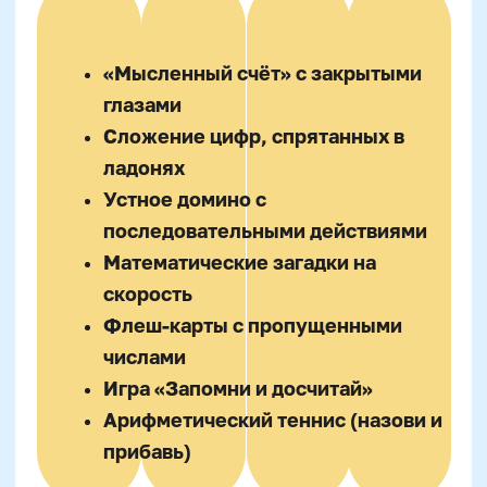
промежуточные результаты («Ты уже не
считал пальцами!»), вместе решать задачи в
быту — например, при готовке или походах в
магазин. Такие бытовые ситуации помогают
ребёнку видеть практическую пользу от
устного счёта и повышают уровень
осмысленного интереса.
Родителям стоит предлагать игры, а не
«тренировки»; поощрять желание ребёнка
делиться своими математическими
открытиями. Совместное освоение новых
методов, например, ментальной арифметики
или счёта на абакусе, сближает и уменьшает
уровень тревоги. Главное — не стараться
опережать развитие: если ребёнок просит
время и возвращается к визуальным опорам,
не стоит торопить. Поддержка в развитии —
это уважение к личному ритму роста.