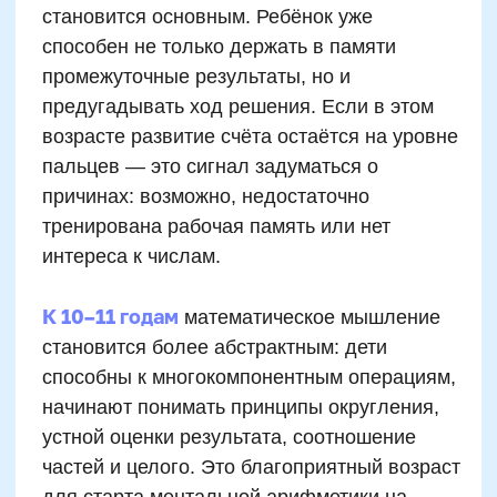
восприятие чисел
Поддерживают ассоциативную
связь «количество = движение»
Помогают автоматизировать
простые действия
Замедляют развитие
абстрактного мышления
Неэффективны при счёте выше
10
Привыкают к внешней опоре, не
развивая память
Мешают при усложнении задач