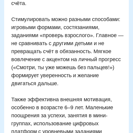
Попытки ввести сложные приёмы
ментального счёта слишком рано могут
привести к перегрузке, формированию
отвращения к математике и снижению
уверенности в собственных силах. Если
рабочая память ещё не справляется с
удерживанием операций, а интерес к числам
не сформирован, преждевременный отказ от
пальцев затормозит развитие. Успех
приходит тогда, когда счёт становится игрой,
а не соревнованием — главное вовремя
заметить, в каком ритме движется ваш
ребёнок.
Автор статьи:
Татьяна Левончук
Методист