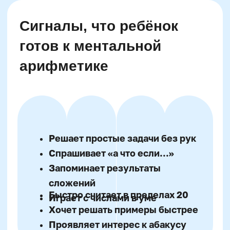
«Мысленный счёт» с закрытыми
глазами
Сложение цифр, спрятанных в
ладонях
Устное домино с
последовательными действиями
Математические загадки на
скорость
Флеш-карты с пропущенными
числами
Игра «Запомни и досчитай»
Арифметический теннис (назови и
прибавь)