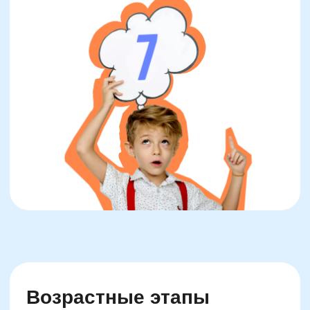
Математическое мышление не возникает
внезапно —
его развитие следует
определённым этапам, отражающим
изменения в работе мозга и когнитивных
стратегиях ребёнка. От 4 до 5 лет дети
начинают различать числа как отдельные
объекты и учатся считать до 10. Сначала
они делают это механически, позже —
осознанно, понимая суть
последовательности. В этот период активно
используются пальцы, счёт с помощью
предметов и зрительные ориентиры. На
этом этапе особо важна помощь взрослых
— именно она закладывает привычку к
аналитическому мышлению.
В возрасте от 6 до 7 лет
активизируется
логико-математическое мышление: ребёнок
начинает понимать свойства чисел —
чётность, порядковость, может решать
простые арифметические задачи. Здесь
начинается естественный переход к устному