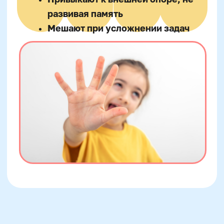
Татьяна Ахутина и Вячеслав Лурия)
подчеркивают: чем больше ребёнок
оперирует числами в воображении, тем
лучше развивается именно слухо-речевой
компонент рабочей памяти — важный для
ментального счёта. Это развитие можно
стимулировать играми, где нужно быстро
удерживать несколько шагов операций и
проговаривать их внутренне.
Игры и упражнения для
плавного перехода от
наглядного счёта