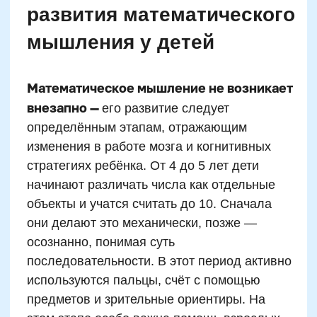
счёту, открывается потенциал ментальной
арифметики. Поддержка родителей на этом
этапе — в создании среды для
экспериментов, задач на воображение и
числовые игры без наглядной опоры.
С 8 до 9 лет
переход к вычислениям в уме
становится основным. Ребёнок уже
способен не только держать в памяти
промежуточные результаты, но и
предугадывать ход решения. Если в этом
возрасте развитие счёта остаётся на уровне
пальцев — это сигнал задуматься о
причинах: возможно, недостаточно
тренирована рабочая память или нет
интереса к числам.
К 10–11 годам
математическое мышление
становится более абстрактным: дети
способны к многокомпонентным операциям,
начинают понимать принципы округления,
устной оценки результата, соотношение
частей и целого. Это благоприятный возраст