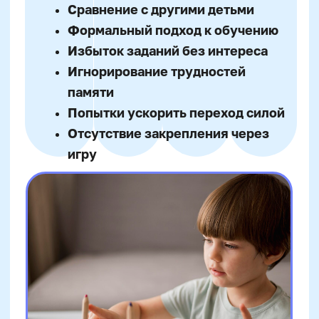
Красивый почерк
Подготовка к школе
Написание сочинений
Русский язык
Нейрокурс
О школе
Отзывы
Лицензия на образование
Блог
Двойная выгода этим летом:
−20% на любой абонемент
Тарифы
+ второй курс в подарок*
Реферальная программа
Только до 7 августа
Наши методисты
Материнский капитал