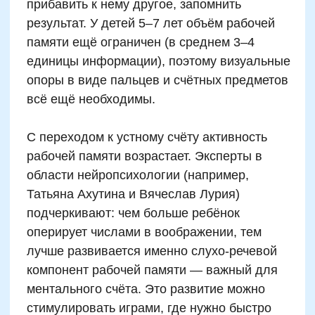
работы Каролин Двек) подтверждают: дети,
воспринимающие ошибки как часть
процесса, быстрее растут в успешности
счёта.
Стимулировать можно разными способами:
игровыми формами, состязаниями,
заданиями «проверь взрослого». Главное —
не сравнивать с другими детьми и не
превращать счёт в обязанность. Мягкое
вовлечение с акцентом на личный прогресс
(«Смотри, ты уже можешь без пальцев!»)
формирует уверенность и желание
двигаться дальше.
Также эффективна внешняя мотивация,
особенно в возрасте 6–9 лет. Маленькие
поощрения за успехи, занятия в мини-
группах, использование цифровых
платформ с уровневыми заданиями
(например, Matific, NumBots) — всё это
удерживает интерес и формирует навык,
который ребёнку хочется применять.