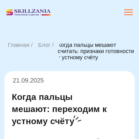
Главная /
Блог /
Когда пальцы мешают
считать: признаки готовности
к устному счёту
21.09.2025
Когда пальцы
мешают: переходим к
устному счёту
Переход от визуального счёта к
устному —
не только признак
взросления, но и важный момент в
когнитивном развитии. Среди главных
сигналов, что ребёнок перерос счёт на
пальцах, выделяется автоматизация