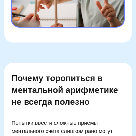
Вакансии
Структура и органы управления
Сайт Минпросвещения России
Сайт Минобрнауки России
Положение о проведении акции
Подробнее
Публичная оферта
Политика конфиденциальности
Организация и осуществление образовательной
деятельности по программе доп. образования
© SKILLZANIA. Все права защищены.
АВТОНОМНАЯ НЕКОММЕРЧЕСКАЯ ОРГАНИЗАЦИЯ
ДОПОЛНИТЕЛЬНОГО ОБРАЗОВАНИЯ "ШКОЛА
НЕЙРОРАЗВИТИЯ И ОБУЧЕНИЯ ДЕТЕЙ"
ИНН: 9727116117, ОГРН: 1257700472831
Телефон: +7 (800) 100-11-43, Почта: anodo@skillzania.ru