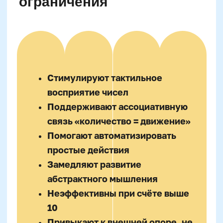
Роль рабочей памяти в
развитии устного счёта у
дошкольников
Рабочая память —
когнитивный ресурс,
определяющий способность удерживать и
перерабатывать информацию в уме. Для
счёта это критично: нужно удержать число,
прибавить к нему другое, запомнить
результат. У детей 5–7 лет объём рабочей
памяти ещё ограничен (в среднем 3–4
единицы информации), поэтому визуальные
опоры в виде пальцев и счётных предметов
всё ещё необходимы.
С переходом к устному счёту активность
рабочей памяти возрастает. Эксперты в
области нейропсихологии (например,