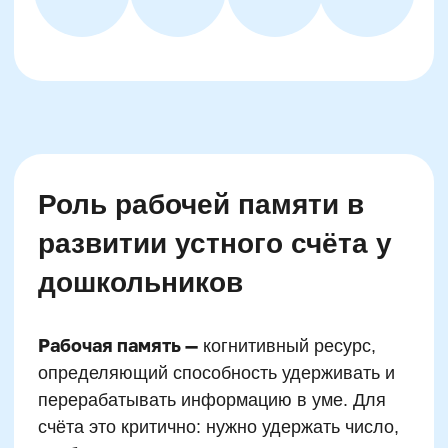
Как мотивация влияет
на освоение устного
счёта
Внутренняя мотивация —
ключевой фактор
длительного и глубокого обучения. Если
ребёнку нравится процесс, он сам ищет
способы справиться, даже если это требует
усилий. При развитии устного счёта это
особенно важно, так как переход от пальцев
к внутренним операциям кажется ребёнку
сложным. Мотивация помогает преодолеть
этот переход. Исследования в области
педагогической психологии (например,