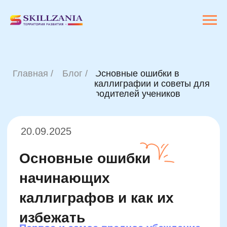
Главная /
Блог /
Основные ошибки в
каллиграфии и советы для
родителей учеников
20.09.2025
Основные ошибки
начинающих
каллиграфов и как их
избежать
Первое и самое вредное убеждение
—
«у кого красивый почерк, тот
каллиграф от природы». На деле
аккуратный, пластичный почерк — это
результат регулярной тренировки, а
не врождённый дар. Многие родители
теряют мотивацию заниматься с