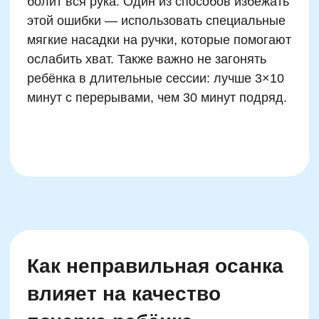
кисти
Перекошенное сидение искажают
наклон строки
У ребёнка из Санкт-Петербурга, 9 лет, резко
улучшился почерк после замены стула:
старая модель заставляла его наклоняться
вперёд, напрягая плечи. После установки
регулируемого стула и обучения upright-
посадке, в течение трёх недель скорость и
аккуратность письма заметно выросли.
Хорошее кресло и правильный стол — одни