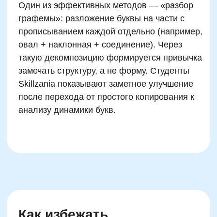
используемая в Skillzania, показывает:
соединение короткой устной разминки с
мануальными упражнениями (например,
повторение звуков с одновременной
прорисовкой ритма на бумаге) активирует
оба полушария и улучшает результат. Лучше
меньше, но регулярно: два круга разминки
перед каждым занятием в течение недели
снижают жалобы на утомление и улучшают
точность линий.
Как родителям не мешать,
а помогать в развитии
каллиграфических
навыков