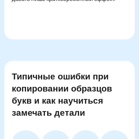
Что делать, если ребёнок
боится ошибаться в
написании букв
Не запрещайте ошибаться —
превращайте
ошибку в пункт разбора. Каллиграфия — это
зона, где ошибка не поражение, а точка
роста. Покажите, как отвлечённое пятно
можно превратить в орнаментальный
элемент, как неправильную букву превратить
в начало узора. Похвала за попытку, а не за
результат, формирует уверенность. Метод
зеркального повторения (копировать свои
ошибки «в лучшем варианте») эффективно
снижает тревожность новых учеников.