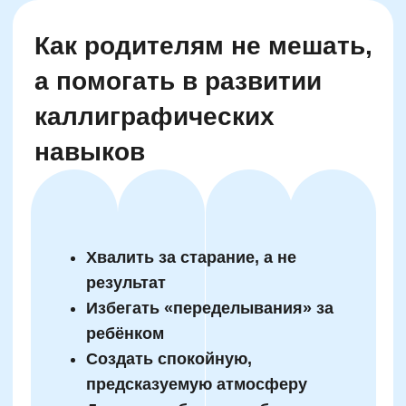
Написание сочинений
Русский язык
Нейрокурс
О школе
Отзывы
Лицензия на образование
Блог
Тарифы
Двойная выгода этим летом:
Реферальная программа
−20% на любой абонемент
+ второй курс в подарок*
Наши методисты
Только до 10 августа
Материнский капитал
Вакансии