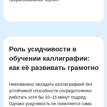
после перехода от простого копирования к
анализу динамики букв.
Как избежать
переутомления ребёнка на
занятиях по каллиграфии
Планировать занятия максимум
на 20 минут
Делать паузы каждые 7–10 минут
Разминка пальцев до и после
письма
Чередование письменных и