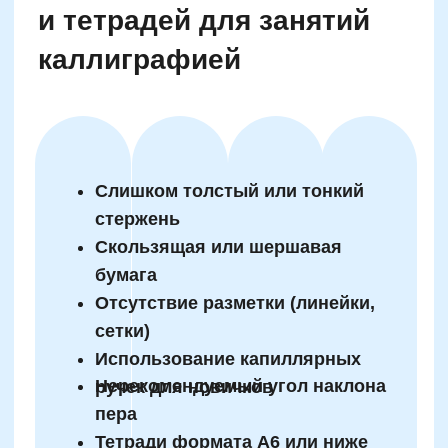
минуты к продолжительности письма. Для
детей 11–14 лет подходят более сложные
задачи с художественной стилизацией текста
— они сохраняют интерес и требуют более
глубокого погружения. Без развития
усидчивости любые упражнения будут
давать лишь кратковременный эффект.
Типичные ошибки при
копировании образцов
букв и как научиться
замечать детали