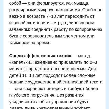
творческих заданий
Использование таймера или
песочных часов
Контроль за освещением и
комфортом
Создание ритуала приятного
начала (музыка, чай)
В отличие от обычного письма, каллиграфия
требует постоянного напряжения внимания
и моторики, поэтому утомление наступает
быстрее. Исследования показывают, что у
детей в возрасте 8–11 лет интеллектуальная
выносливость на одном задании ограничена
15–18 минутами. В онлайн-школе Skillzania
практикуется метод чередования блоков:
сначала 10 минут штрихов и штудий, затем 5
минут буквенной игры или рисунка, потом
снова письмо. Такой принцип увеличивает
эффективность и снижает стресс.