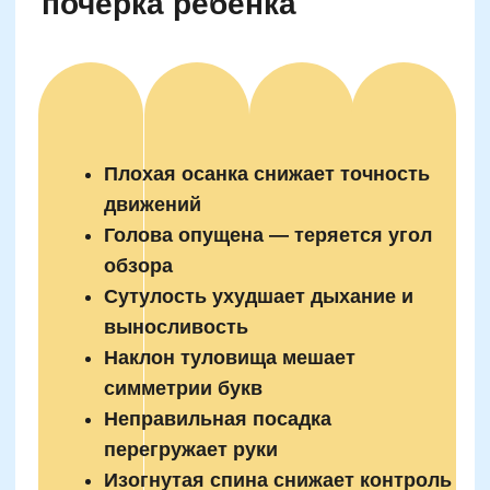
из лучших инвестиций в процесс обучения
каллиграфии.
Ошибки при выборе ручек
и тетрадей для занятий
каллиграфией
Слишком толстый или тонкий
стержень
Скользящая или шершавая
бумага
Отсутствие разметки (линейки,
сетки)