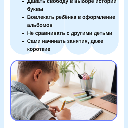
Структура и органы управления
Сайт Минпросвещения России
Сайт Минобрнауки России
Положение о проведении акции
Публичная оферта
Политика конфиденциальности
Подробнее
Организация и осуществление образовательной
деятельности по программе доп. образования
© SKILLZANIA. Все права защищены.
АВТОНОМНАЯ НЕКОММЕРЧЕСКАЯ ОРГАНИЗАЦИЯ
ДОПОЛНИТЕЛЬНОГО ОБРАЗОВАНИЯ "ШКОЛА
НЕЙРОРАЗВИТИЯ И ОБУЧЕНИЯ ДЕТЕЙ"
ИНН: 9727116117, ОГРН: 1257700472831
Телефон: +7 (800) 100-11-43, Почта: anodo@skillzania.ru