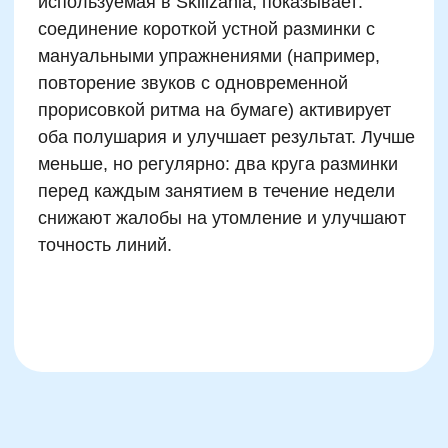
Оставить заявку
Программы
Скорочтение
Ментальная арифметика
Математика
Красивый почерк
Подготовка к школе