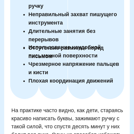
Как неправильная осанка
влияет на качество
почерка ребёнка
Плохая осанка снижает точность
движений
Голова опущена — теряется угол
обзора
Сутулость ухудшает дыхание и
выносливость
Наклон туловища мешает
симметрии букв
Неправильная посадка
перегружает руки
Изогнутая спина снижает контроль