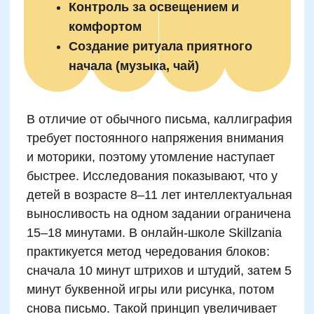
Родители часто стремятся к
совершенству, забывая, что каллиграфия
— это не соревнование, а процесс.
Покажите, что каждый навык требует
времени. Участвуйте вместе: подпишите
открытку в стиле шрифта, придумайте
совместный каллиграфический алфавит
животных или монстров. Такой подход
усиливает мотивацию и создаёт прочную
эмоциональную опору для развития
навыков.
Автор статьи:
Снежана Довгошея
Методист