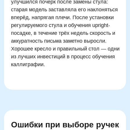
Роль усидчивости в
обучении каллиграфии:
как её развивать грамотно
Невозможно овладеть каллиграфией без
устойчивой способности сосредоточенно
работать хотя бы 10–15 минут подряд.
Однако усидчивость не появляется сама
собой — она формируется, как мышца,
регулярными микроупражнениями. Особенно
важно в возрасте 7–10 лет переходить от
игровой активности к структурированным
заданиям: соединять работу по копированию
букв с соревновательным элементом или
таймером на время.
Среди эффективных техник —
метод
«капельки»: ежедневно прибавлять по 2–3