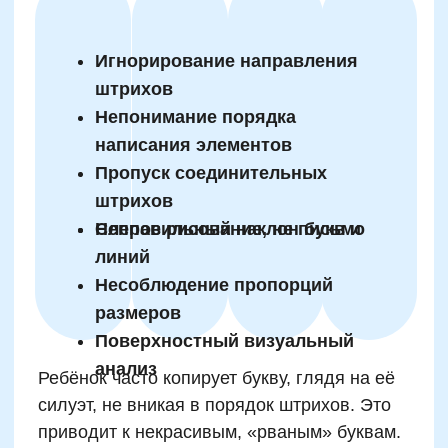
Недооценённая важность
подготовки руки к
письму: упражнения и
методики
Перед тем как ребёнок возьмёт ручку, кисть,
пальцы и плечо должны быть согреты. В
противном случае письмо будет
напряжённым, движения скованными, а
форма букв нестабильной. Простые
разминки — мягкие круговые движения,
«восьмёрки» в воздухе, перекатывание
мячика пальцами, растяжка запястий —
значительно повышают подвижность и
выносливость руки.
Методика «артикуляция + моторика»,