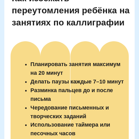
Хвалить за старание, а не
результат
Избегать «переделывания» за
ребёнком
Создать спокойную,
предсказуемую атмосферу
Давать свободу в выборе истории
буквы
Вовлекать ребёнка в оформление
альбомов
Не сравнивать с другими детьми
Сами начинать занятия, даже
короткие