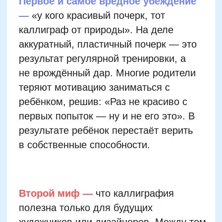
ребёнком, решив: «Раз не красиво с
первых попыток — ну и не его это». В
результате ребёнок перестаёт верить
в собственные способности.
Второй миф —
что каллиграфия
полезна только для будущих
художников или дизайнеров. Между тем
именно систематическая работа с
буквами развивает мелкую моторику,
внимание к деталям, усидчивость и
зрительно-моторную координацию. Эти
навыки необходимы не только в
искусстве, но и в математике, чтении,
рукоделии. Каллиграфия — это не про
эстетику, а про обучение точности и
самоконтролю.