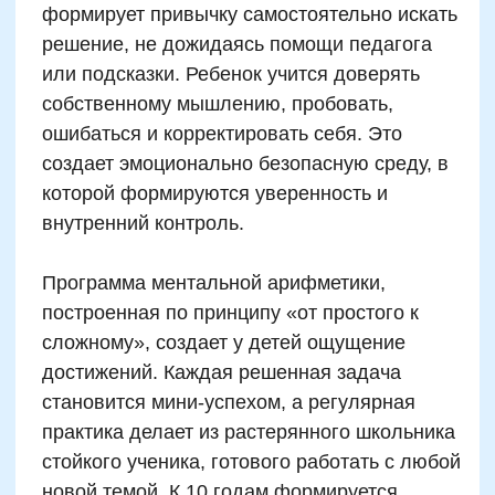
стабильная практика: уже через 3–4 месяца
занятий учащиеся показывают улучшения в
понимании даже гуманитарных предметов.
Такая взаимосвязь между ментальными
навыками и академическим потенциалом все
чаще становится предметом внимания
школьных администраторов. Программы
развития устного счета встраиваются в
подготовку к ВПР и переходу на
профильные курсы. Во многих школах дети,
прошедшие курсы ментального счета, сдают
итоговые экзамены в 1,5 раза быстрее, при
этом уровень ошибок снижен на 30% по
сравнению с другими сверстниками. Это
демонстрирует эффективность нового
подхода не только как допобразования, но и
как фундаментальной части школьной
подготовки.