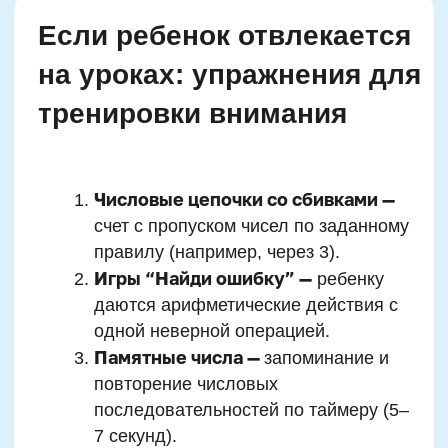
Почему ментальный счет
помогает лучше учиться в
школе
Ментальная арифметика формирует у
ребенка мышление, ориентированное на
анализ, структуру и оперативную обработку
информации. Эти механизмы являются
ядром успешной учебной деятельности,
особенно в начальной и средней школе. В
отличие от репродуктивного подхода, где
акцент делается на запоминании,
ментальный счет требует активного
умственного участия и построения
внутренних моделей вычислений. Это
делает обучение глубоким и прочным.
Одновременно работают три ключевых
когнитивных механизма: память, внимание и
логика. Например, при вычислении в уме
одной задачи дети одновременно