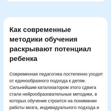
Автор статьи:
Татьяна Левончук
Методист