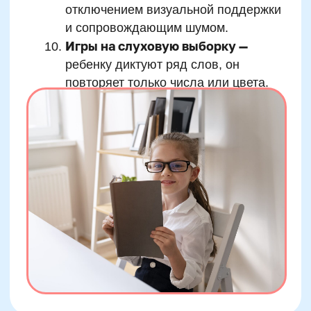
планирование, самоконтроль, постановку
целей, устойчивость к стрессу. Поэтому
ребенок реже теряет фокус на уроке, проще
справляется с контрольными, увереннее
чувствует себя в условиях экзамена и
быстрее подключается к групповым формам
работы.
Родители часто задаются вопросом:
«Почему ментальный счет помогает лучше
учиться в школе?» Ответ можно свести к
трем словам — интеграция, автономия,
перенос. Интеграция — потому что
активизируются все основные когнитивные
ресурсы. Автономия — потому что ребенок
учится мыслить, а не ждать готовое
решение. И перенос — потому что
развиваемые навыки автоматически
переносятся и на чтение, и на письмо, и на
работу с информацией. Именно поэтому
даже короткий
курс ментальной арифметики
дает устойчивый и ощутимый эффект в
учебной деятельности ребенка.