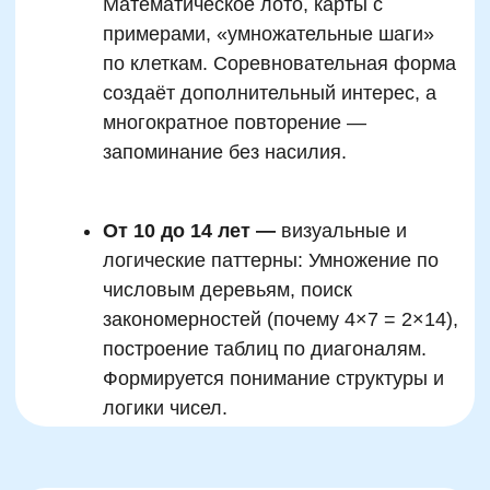
тревожности, гиперактивностью или,
наоборот, заторможенностью. Консультация
детского нейропсихолога поможет выявить
скрытые причины проблем и
скорректировать метод обучения под
конкретные особенности нервной системы
ребёнка.
Автор статьи:
Татьяна Левончук
Методист