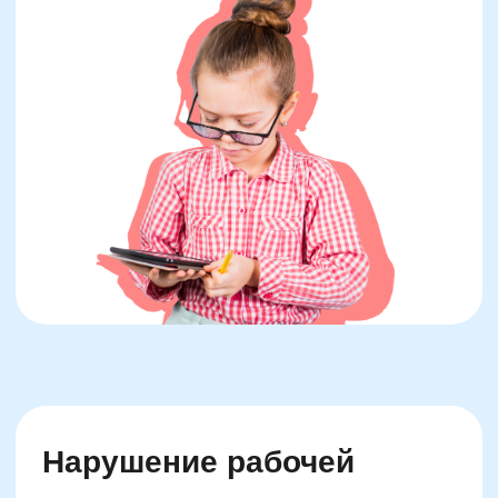
Рабочая память —
это «оперативная
память» мозга, которая удерживает
информацию достаточно долго, чтобы
использовать её прямо сейчас. У детей
слабая рабочая память часто проявляется
как забывчивость, рассеянность и
неспособность следовать указаниям. Но при
обучении таблице умножения это может
выражаться в неспособности удержать в
голове обе части примера («7 и 8») и
одновременно обработать результат.
Сложность в том, что рабочая память тесно
связана с вниманием. Если ребёнок легко
отвлекается, он теряет ключевой компонент
цепочки «увидел — обработал и связал —
запомнил». Даже если он повторяет таблицу
по 20 раз в день, слабая рабочая память
мешает передать информацию в
долговременное хранилище. Поэтому
бесполезно увеличивать количество
повторений без улучшения структуры
внимания.