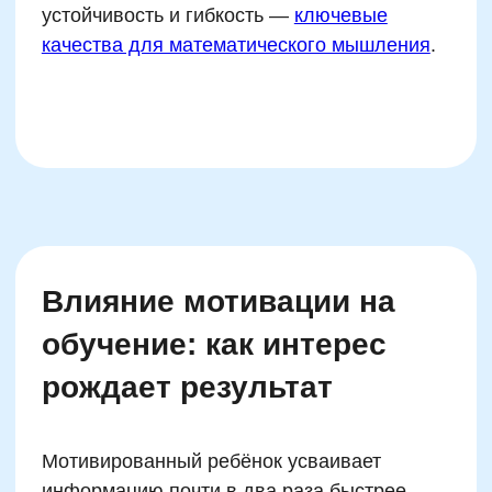
смысла
Механическое зубрёжное
повторение
Игнорирование индивидуального
темпа
Сравнение с другими детьми
Наказание за ошибки в ответах
Использование скучных и
однотипных заданий
Отсутствие визуализации и
образов