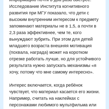
Игровые методы
запоминания таблицы
умножения: подходы для
разных возрастов
От 4 до 6 лет —
умножение через
сказки: Придумывание историй по
числам: «3 зайца с 4 морковками у
каждого» – сколько всего?
Используются игрушки, рисунки,
счётные палочки. Основной акцент —
на смысле, а не результате.
От 7 до 9 лет — настольные игры:
Математическое лото, карты с
примерами, «умножательные шаги»
по клеткам. Соревновательная форма
создаёт дополнительный интерес, а