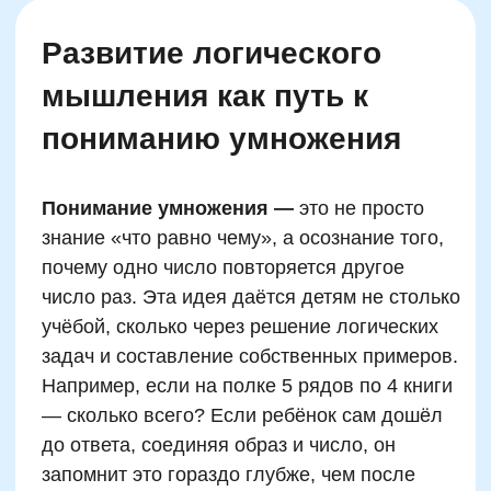
Руководитель курсов по ментальной
арифметике и математической
вертикали
Автор программ и наставник
победителей олимпиад
Сертифицированный тренер
международного уровня
Записаться на
пробный урок
Имя
Email