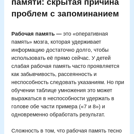
Важно понимать: нарушения рабочей памяти
не всегда являются признаками патологии.
Они могут носить возрастной, ситуативный
или даже генетически обусловленный
характер. Но если ребёнок последовательно
испытывает трудности с многозадачностью и
запоминанием, имеет смысл направить
усилия не на механическое натаскивание, а
на развитие базовых когнитивных навыков:
последовательности, фокусировки,
удержания векторного внимания. Это даст
гораздо устойчивый результат.