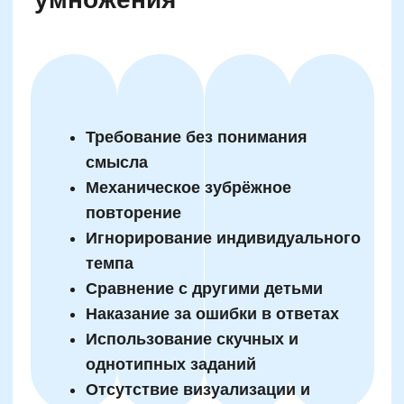
= 15, а 3×5 тоже = 15 — разве это одно и то
же? Почему?» Такие вопросы требуют
анализа, сопоставления и позволяют
ребёнку почувствовать себя
исследователем, а не испытуемым. Именно
эта смена роли и формирует осознанное
мышление.
Проверенные упражнения
для тренировки памяти
при изучении математики