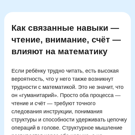
результата нужно запускать механизмы «я
хочу, потому что мне самому интересно».
Интерес включается, когда ребёнок
чувствует, что материал касается его жизни.
Например, считать на наклейках с
персонажами любимого мультфильма или
сравнивать, кто быстрее съест 3×4 конфеты.
Такие «житейские» интеграции дают ребёнку
ощущение контроля и смысла — он видит,
зачем это нужно, и тогда сам начинает искать
закономерности, а не бояться цифр.
Важно вовремя подхватить начавшуюся
«искорку» интереса. Если ребёнок смеётся
над примером «7×6 = сороконожка с тремя
ножками потерялась», не нужно возвращать
его в «серьёзность». Этот смех — включение
эмоций, а значит, усиление запоминания.
Придумывайте считалки, связывайте
действия с телом (хлопки, прыжки), стройте
театрализованные сцены — так математика
становится не задачей, а игрой. Именно в
таких условиях формируется мощная,