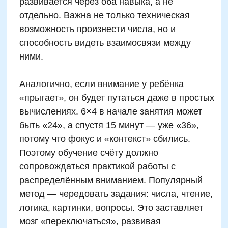
долговременная память.
Распространённые
ошибки взрослых при
обучении таблице
умножения
Требование без понимания