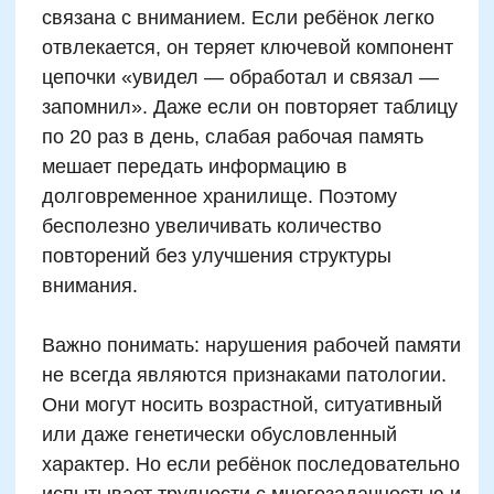
Почему механическое
повторение не помогает:
взгляд нейропсихолога
По данным исследований лаборатории
нейрокогнитивного развития Университета
Джорджии, механическое повторение
активизирует зону мозга, отвечающую за
кратковременную память, но почти не
задействует сети долговременного
хранения. То есть ребёнок может быстро
выдать «8×7=56» сразу после тренировки,
но уже через сутки забудет. Нейропсихологи
считают, что только осмысленные действия,
вовлекающие мотивацию, эмоции и связи,
приводят к реальному запоминанию
числовых закономерностей.