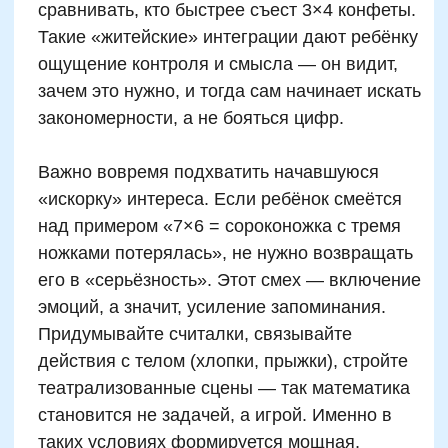
многократное повторение —
запоминание без насилия.
От 10 до 14 лет —
визуальные и
логические паттерны: Умножение по
числовым деревьям, поиск
закономерностей (почему 4×7 = 2×14),
построение таблиц по диагоналям.
Формируется понимание структуры и
логики чисел.
Развитие логического
мышления как путь к
пониманию умножения
Понимание умножения —
это не просто
знание «что равно чему», а осознание того,
почему одно число повторяется другое