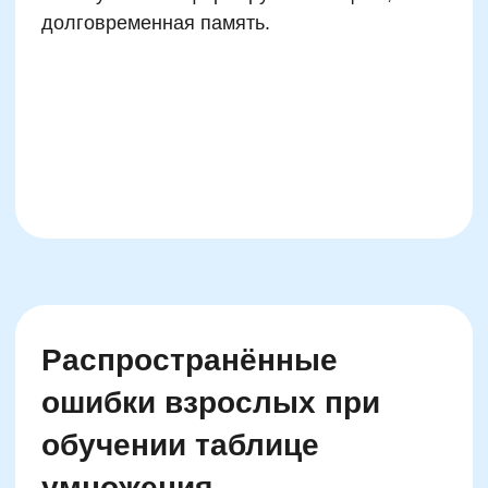
число раз. Эта идея даётся детям не столько
учёбой, сколько через решение логических
задач и составление собственных примеров.
Например, если на полке 5 рядов по 4 книги
— сколько всего? Если ребёнок сам дошёл
до ответа, соединяя образ и число, он
запомнит это гораздо глубже, чем после
десятка заученных строк.
Можно предложить визуальные игры:
построить модели чисел из кубиков Лего или
фишек. Сколько разных способом можно
собрать 12? Это не только про деление, но и
про признаки кратности. Через такие
действия у ребёнка формируется
интуитивное понимание числовых
закономерностей — фундамент для будущей
любви к математике
.
Кроме того, развитие логического мышления
помогает снизить тревожность перед
задачами. Если ребёнку дают не «зубрить»,
а предлагают сделать гипотезу, это
включает креативность. Пример: «Если 5×3