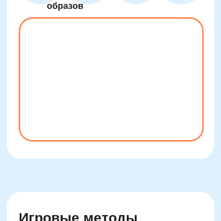
Чтение и повтор чисел в
обратном порядке
Связывание чисел с ритмом
хлопков
Устное восстановление
утерянного звена примеров
Сочинение short story по
числовым комбинациям
Регулярная смена форм задачи
(визуально/аудио)
Восстановление таблицы по
диагонали
Ассоциативные карточки с
"персонажами чисел"