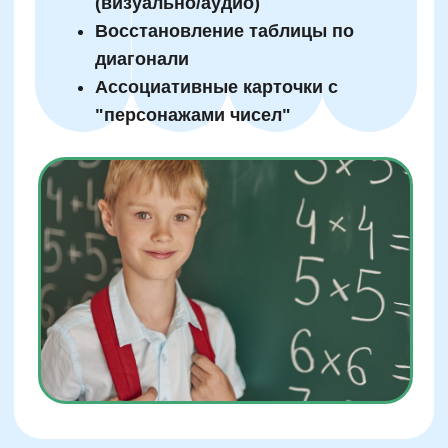
Нейрокурс
О школе
Отзывы
Лицензия на образование
Подробнее
Блог
Тарифы
Реферальная программа
Наши методисты
Материнский капитал
Вакансии
Структура и органы управления
Сайт Минпросвещения России
Сайт Минобрнауки России