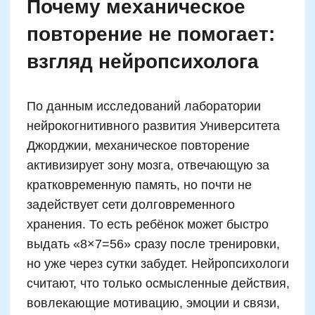
следования инструкции, понимания
структуры и способности удерживать цепочку
операций в голове. Структурное мышление
развивается через оба навыка, а не
отдельно. Важна не только техническая
возможность произнести числа, но и
способность видеть взаимосвязи между
ними.
Аналогично, если внимание у ребёнка
«прыгает», он будет путаться даже в простых
вычислениях. 6×4 в начале занятия может
быть «24», а спустя 15 минут — уже «36»,
потому что фокус и «контекст» сбились.
Поэтому обучение счёту должно
сопровождаться практикой работы с
распределённым вниманием. Популярный
метод — чередовать задания: числа, чтение,
логика, картинки, вопросы. Это заставляет
мозг «переключаться», развивая
устойчивость и гибкость —
ключевые
качества для математического мышления
.