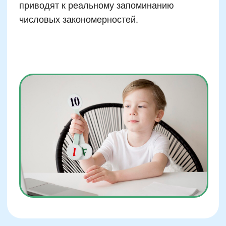
Влияние мотивации на
обучение: как интерес
рождает результат
Мотивированный ребёнок усваивает
информацию почти в два раза быстрее.
Исследование Института когнитивного
развития при МГУ показало, что дети с
высоким внутренним интересом к предмету
запоминают материалы не в 1,5, а почти в
2,3 раза эффективнее, чем те, кого
вынуждают зубрить. При этом для детей
младшего возраста внешняя мотивация
(похвала, награда) может на коротком
отрезке работать лучше, но для устойчивого