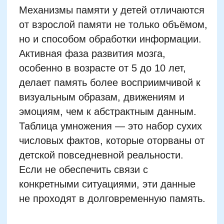
визуальным образам, движениям и
эмоциям, чем к абстрактным данным.
Таблица умножения — это набор сухих
числовых фактов, которые оторваны от
детской повседневной реальности.
Если не обеспечить связи с
конкретными ситуациями, эти данные
не проходят в долговременную память.
Таблица умножения требует не просто
заучивания, а закрепления через
смыслы и связи. Для мозга ребёнка 7×8
— это не «пятьдесят шесть», а
непонятная комбинация двух чисел с
каким-то результатом, не имеющим
отношения к тому, что он делает каждый
день. Без закрепления через образы,
истории, логику и интерес, такая
информация остаётся на поверхности