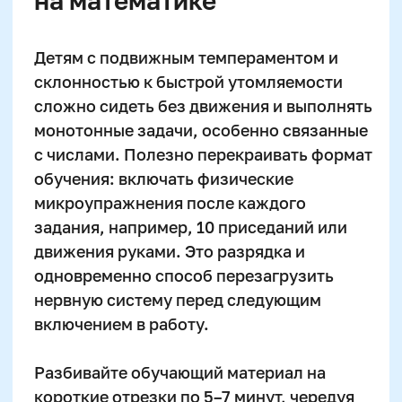
Интерактивные методы
закрепления: от карточек
до онлайн-платформ
Интерактив в обучении таблицы
умножения — это не просто «развлечь», а
встроить процесс закрепления в игровую
повседневную среду. Классический
способ — карточки с примерами, где
ребёнок должен найти ответ или
«поймать» пару результирующего числа.
Такой подход развивает и реакцию, и
память, а в паре с родителем или братом-