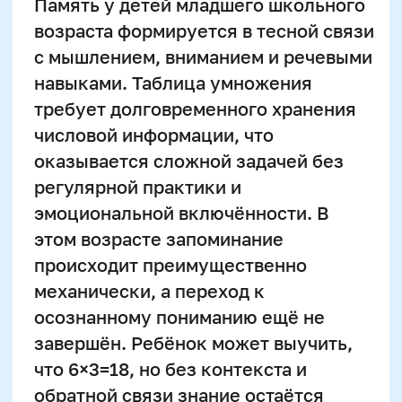
оказывается сложной задачей без
регулярной практики и
эмоциональной включённости. В
этом возрасте запоминание
происходит преимущественно
механически, а переход к
осознанному пониманию ещё не
завершён. Ребёнок может выучить,
что 6×3=18, но без контекста и
обратной связи знание остаётся
поверхностным и быстро
вытесняется другими впечатлениями.
Высокую роль играет
кратковременная память,
способность удерживать информацию
внутри внимания на
непродолжительное время. Если в
момент заучивания ребёнок
отвлечён, перегружен или не
понимает цели упражнения, данные о
произведениях чисел не переходят в
долговременное хранилище. По этой