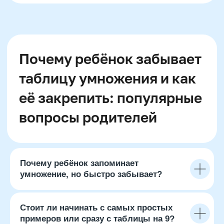
Записаться на
пробный урок
Имя
Email
Телефон
+7
Двойная выгода этим летом:
−20% на любой абонемент
Промокод:
Почему ребёнок запоминает
+ второй курс в подарок*
умножение, но быстро забывает?
Только до 10 августа
Даю согласие
на рассылку рекламно-
Стоит ли начинать с самых простых
информационных материалов
примеров или сразу с таблицы на 9?