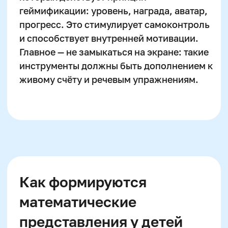
естественной частью
мышления
Строительство математического
мышления у ребёнка —
это не просто
передача знаний. Это погружение в
числовое пространство, где умножение —
не цель, а инструмент для решения задач.
Чем ближе обучение к действительности,
чем эмоциональнее подача, тем быстрее
таблица превращается из скучной схемы в
привычный путь решения.
Не гнаться за
скоростью —
важнее тренировать
внимание, логику и практическое
понимание.
Автор статьи: