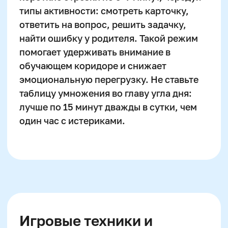
сестрой превращается в эмоциональное
общение.
Онлайн-платформы вроде Matific,
Школково, Учи.ру или MentalUP
предлагают интерактивные задания, в
которых действует принцип
геймификации: уровень, награда, аватар,
прогресс. Это стимулирует самоконтроль
и способствует внутренней мотивации.
Главное — не замыкаться на экране: такие
инструменты должны быть дополнением к
живому счёту и речевым упражнениям.
Как формируются
математические
представления у детей