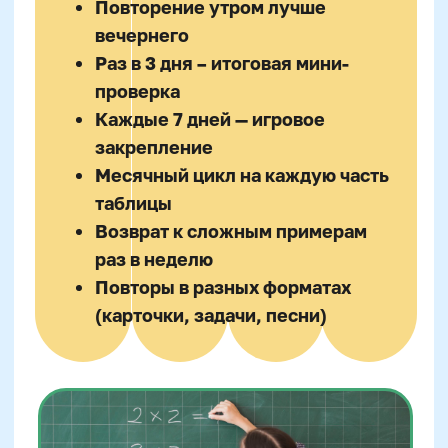
Таблица умножения в
реальной жизни: как
показать, что это полезно
Абстракция —
главный враг мотивации
школьника. Когда ребёнку непонятно,
зачем учить таблицу, он не стремится это
делать. Поэтому важно регулярно
связывать умножение с реальностью. В
магазине: «Мы покупаем 3 яблока в
каждом из 4 пакетов. Сколько всего?»
Дома: «На обед 5 человек, каждый
съедает 2 котлеты. Сколько приготовить?»
Чем чаще ребёнок слышит от родителей
применение умножения в бытовых делах,
тем прочнее ощущение, что это — нужный