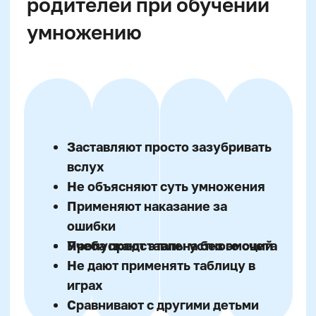
Многие дети запоминают таблицу в
формате "2 × 3 = 6", но теряются, когда им
предстоит использовать знание в задачах.
Проблема — в разрыве между
механическим запоминанием и наличием
осознания, как и зачем эти знания
применять. Школьники часто не
распознают задачи на умножение в
контексте: «У Васи три пакета с четырьмя
яблоками в каждом» может быть
воспринято не как умножение, а как
запутанный рассказ.
Кроме того, при отсутствии практики
память о таблице угасает. Если заученное
правило не востребовано в течение даже
нескольких дней, мозг считает его
неважным и «смывает» направленную на
него энергию. Без регулярных заданий,
образовательных игрушек и повторений
ребёнок не сможет использовать
выученное в арифметических действиях.