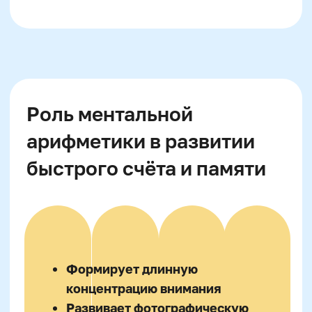
типы активности: смотреть карточку,
ответить на вопрос, решить задачку,
найти ошибку у родителя. Такой режим
помогает удерживать внимание в
обучающем коридоре и снижает
эмоциональную перегрузку. Не ставьте
таблицу умножения во главу угла дня:
лучше по 15 минут дважды в сутки, чем
один час с истериками.
Игровые техники и
ассоциации для лучшего
усвоения таблицы