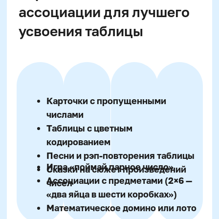
7–11 лет
У младших школьников математика
строится на конкретных образах: счёт
предметов, группировка, измерение.
Умножение воспринимается как
повторное прибавление. Формирование
числовых представлений связано с
моторной активностью, визуализацией и
логикой. Поэтому глубокое усвоение
таблицы идёт быстрее через задачи,
сравнение, рисунки и практические
действия — а не только за счёт
традиционного заучивания.
Почему ребёнок забывает
таблицу умножения и как