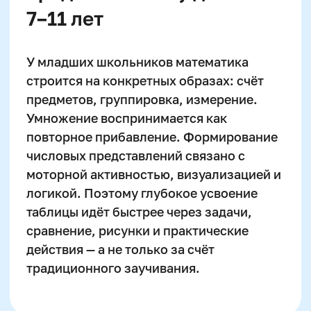
Татьяна Левончук
Методист
Руководитель курсов по
ментальной арифметике и
математической вертикали
Автор программ и наставник
победителей олимпиад
Сертифицированный тренер
международного уровня