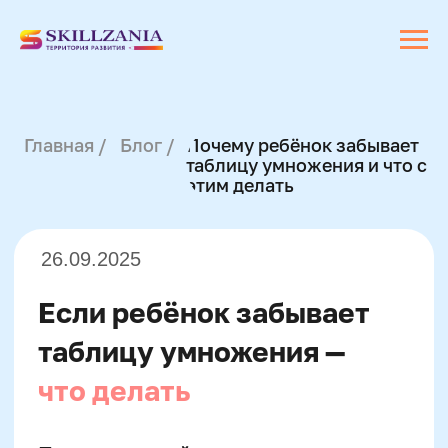
Главная /
Блог /
Почему ребёнок забывает
таблицу умножения и что с
этим делать
26.09.2025
Если ребёнок забывает
таблицу умножения —
что делать
Память у детей младшего школьного
возраста формируется в тесной связи
с мышлением, вниманием и речевыми
навыками. Таблица умножения
требует долговременного хранения
числовой информации, что