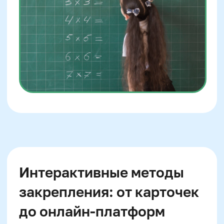
навык. Подключайте совместные игры:
счёт кубиков лего, делёж конфет,
разрезание пиццы на части. Учёба
проникает в опыт, и таблица превращается
из школьной обязаловки в инструмент
мышления.
Когда нужна помощь
специалиста
Если спустя 2–3 месяца занятий ребёнок
продолжает путаться в простейших
произведениях, путает позиции в таблице,
не может перейти от 2×6 к 6×2 —
возможно, проблема лежит глубже.
Недоразвитие рабочей памяти, трудности
с абстракцией, снижение скорости