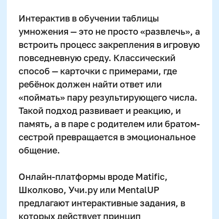
обработки чисел — всё это требует
диагностики у нейропсихолога или
педагога.
Не стоит путать усталость, протест и
переутомление с нарушением развития.
Но если ребёнок капризничает, быстро
устаёт, забывает вчера выученные
примеры — имеет смысл подключить
нейроигры, упражнения на внимание и
логопедическую коррекцию (речь и счёт
развиваются параллельно). Запоздалая
помощь перерастёт в комплекс
неуспешности на уроках, который трудно
развязать в третьем-четвёртом классе.
Заключение:
как сделать
таблицу умножения