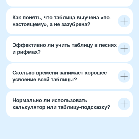
Отправить
Как понять, что таблица выучена «по-
Нажимая на кнопку, вы даете согласие на обработку
и распространение персональных данных
настоящему», а не зазубрена?
Эффективно ли учить таблицу в песнях
и рифмах?
Подробнее
Сколько времени занимает хорошее
Еще больше полезных
усвоение всей таблицы?
материалов, статей и
советов для родителей —
Нормально ли использовать
в нашем закрытом
калькулятор или таблицу-подсказку?
Telegram-канале.
Здесь наш методист
раскрывает главные секреты
отличников и отвечает на
сложные вопросы родителей.