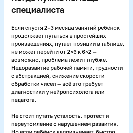
Материнский капитал
Вакансии
Структура и органы
управления
Сайт Минпросвещения России
Сайт Минобрнауки России
Положение о проведении акции
Публичная оферта
Политика конфиденциальности
Организация и осуществление образовательной
деятельности по программе доп. образования
© SKILLZANIA. Все права защищены.
АВТОНОМНАЯ НЕКОММЕРЧЕСКАЯ ОРГАНИЗАЦИЯ
ДОПОЛНИТЕЛЬНОГО ОБРАЗОВАНИЯ "ШКОЛА
НЕЙРОРАЗВИТИЯ И ОБУЧЕНИЯ ДЕТЕЙ"
ИНН: 9727116117, ОГРН: 1257700472831
Телефон: +7 (800) 100-11-43, Почта: anodo@skillzania.ru