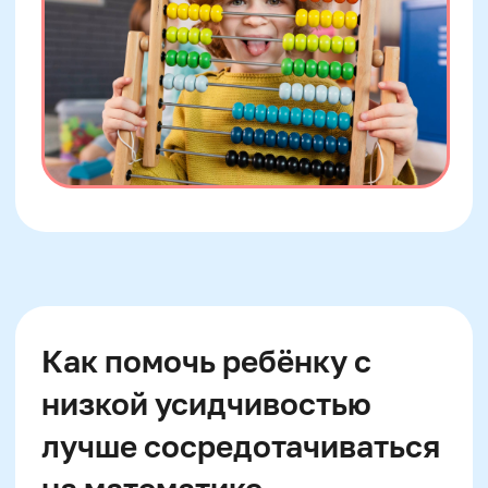
Ежедневные 10–15 минут
тренировки
Повторение утром лучше
вечернего
Раз в 3 дня – итоговая мини-
проверка
Каждые 7 дней — игровое
закрепление
Месячный цикл на каждую часть
таблицы
Возврат к сложным примерам
раз в неделю
Повторы в разных форматах
(карточки, задачи, песни)