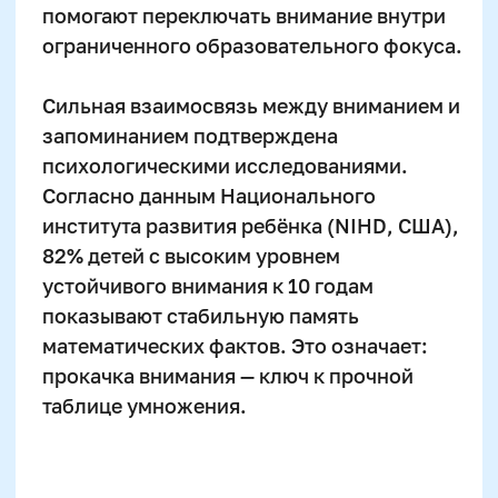
Как помочь ребёнку с
низкой усидчивостью
лучше сосредотачиваться
на математике
Детям с подвижным темпераментом и
склонностью к быстрой утомляемости
сложно сидеть без движения и выполнять
монотонные задачи, особенно связанные
с числами. Полезно перекраивать формат
обучения: включать физические
микроупражнения после каждого
задания, например, 10 приседаний или
движения руками. Это разрядка и
одновременно способ перезагрузить
нервную систему перед следующим
включением в работу.
Разбивайте обучающий материал на
короткие отрезки по 5–7 минут, чередуя