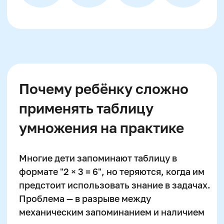
Связь между вниманием и
успешным запоминанием
математических фактов
Внимание —
первичная батарейка
учебного процесса. Чтобы таблица
умножения реально усвоилась, ребёнку
нужно в момент учёбы удерживать
числовую информацию в центре фокуса и
фильтровать внешние раздражители.
Однако именно с этим чаще всего
возникают сложности у детей 7–11 лет. Их
внимание характеризуется быстрой
утомляемостью, скачкообразностью и
слабым произвольным контролем —
особенно у тех, кто не тренирует его