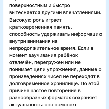
причине частое повторение в
разнообразных форматах сохраняет
актуальность: оно помогает
перенести цифры в устойчивый
массив памяти и построить
ассоциативные связи между числами
и их результатами.
Типичные ошибки
родителей при обучении
умножению