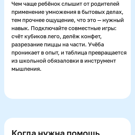
Математика
Красивый почерк
Подготовка к школе
Написание сочинений
Русский язык
Нейрокурс
О школе
Отзывы
Лицензия на образование
Блог
Тарифы
Реферальная программа
Наши методисты