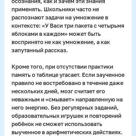
целенаправленно.
Если ребёнок не способен
сосредоточиться хотя бы на 10 минут на
серии примеров, повторение таблицы
становится бесконечным и бесполезным
кругом. В таких случаях важнее не
усаживать дольше, а работать с качеством
концентрации. Частые смены форматов —
чтение, карточки, задачи, песни —
помогают переключать внимание внутри
ограниченного образовательного фокуса.
Сильная взаимосвязь между вниманием и
запоминанием подтверждена
психологическими исследованиями.
Согласно данным Национального
института развития ребёнка (NIHD, США),
82% детей с высоким уровнем
устойчивого внимания к 10 годам
показывают стабильную память
математических фактов. Это означает:
прокачка внимания — ключ к прочной