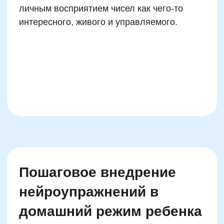
Мозг ребенка развивается поэтапно, и
эффективность нейроигр напрямую зависит
от того, насколько они соответствуют
возрастным когнитивным способностям.
Понимание физиологии позволяет
родителям более точно выбирать игры,
которые не только интересны, но и
действительно развивают. Так, у детей 4–6
лет активно развивается зрительное
восприятие, моторная координация и
базовое понятие количества. Для этого
возраста лучше всего подходят игры на
соотнесение чисел с объектами, сортировку,
сравнение "больше – меньше", счет
предметов в группе. Подойдут простые
числовые лабиринты, сортеры, игры «Найди
пару» по числовым признакам.
У детей 7–10 лет формируется обобщенное
логико-операциональное мышление. Они
начинают понимать закономерности, ритм,
повторяющиеся шаблоны. Это идеальное