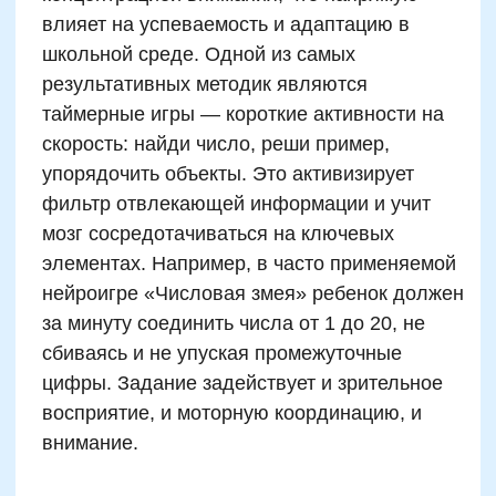
Особое внимание заслуживает подбор
заданий по уровню сложности.
Недостаточная сложность провоцирует скуку,
завышенная — тревожность. Поэтому игры
делятся на уровни, а переход
осуществляется только после успешного
освоения предыдущего этапа. Такой
поэтапный подход формирует внутреннюю
мотивацию и уверенность в собственных
силах — ключевой фактор для
формирования устойчивого внимания у
младших школьников.
Нейроигры для развития
логики и абстрактного