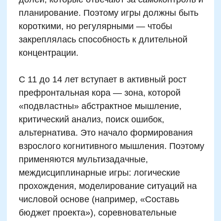
только по “мозговым” параметрам, но и по
эмоционально-поведенческим: уменьшение
раздражительности, повышения
выносливости к умственным нагрузкам.
Дополнительно подтверждение приносит
анализ публикаций в базе Medline и
Cochrane: форматы обучения, где цифры
преподносятся через загадки, игры и «умные
интерактивы», вызывают у ребенка не
только когнитивную активацию, но и
повышение дофамина (гормона
удовольствия) — что делает нейрообучение
устойчиво привлекательным. Это особенно
важно в долгосрочном развитии, где
“удовольствие от умственного усилия”
становится базой для внутренней мотивации
к обучению.