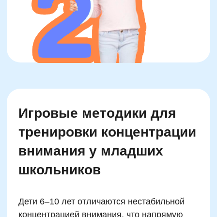
за минуту соединить числа от 1 до 20, не
сбиваясь и не упуская промежуточные
цифры. Задание задействует и зрительное
восприятие, и моторную координацию, и
внимание.
Практика показала, что вовлечение в игру с
отчетливой конечной целью (набрать баллы,
перейти на следующий уровень, побить
собственный рекорд) увеличивает
продолжительность удержания внимания.
Онлайн-школа Skillzania использует принцип
«30-секундного фокуса»: короткие
микроактивности, направленные на
усиление точечной концентрации. Это дает
результат даже у детей с повышенной
отвлекаемостью. Мы наблюдали, как после
месяца регулярных 5–7-минутных сессий
улучшается поведение в классе и на кружках
— дети становятся спокойнее и
внимательнее в задачах требующих
сосредоточенности.