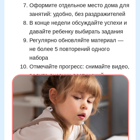
стратегии с расчетами. Здесь важна не
только игра, но и обсуждение: «Почему ты
выбрал такое решение?», «Можешь ли
объяснить свою стратегию?». Это развивает
метапознание — умение осознавать свои
мыслительные процессы. Без активации
этого навыка дальнейшее обучение в
старшей школе и вузе сильно осложняется.
Учитывая эти особенности, специалисты
Skillzania разработали линейку игр, разбитых
на четыре зоны по возрасту: 4–6, 6–8, 9–11 и
12–14 лет. Каждая игра тестируется на
группе детей соответствующего возраста и
проходит адаптацию по результатам. Такой
подход не только гарантирует результат, но и
снижает риск перегрузки мозговой
деятельности, который может возникнуть при
неправильно подобранных упражнениях.