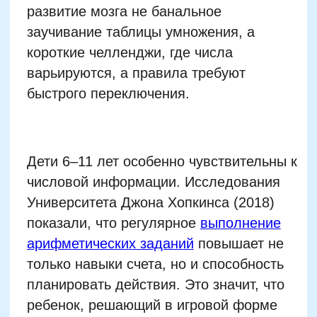
только навыки счета, но и способность
планировать действия. Это значит, что
ребенок, решающий в игровой форме
задачи с числами, становится более
организованным, легче справляется с
неопределенными ситуациями, быстрее
воспринимает абстрактные понятия.
Воздействие чисел выходит за рамки
математики: они тренируют мозг так же,
как плавание развивает все тело.