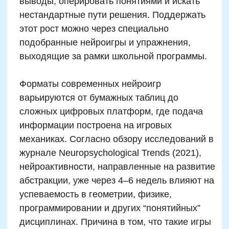
Развиваем интеллект
ребенка через цифровые
головоломки и
математические задачки
Решай цепочки уравнений с
переменными
Собирай виртуальные пазлы с
числами
Ищи лишние или дублирующие
цифры
Восстанавливай рассыпанные
числовые последовательности
Соревнуйся на скорость решения
примеров
Создавай свои задачи для
одноклассников
Комбинируй числа и формы в