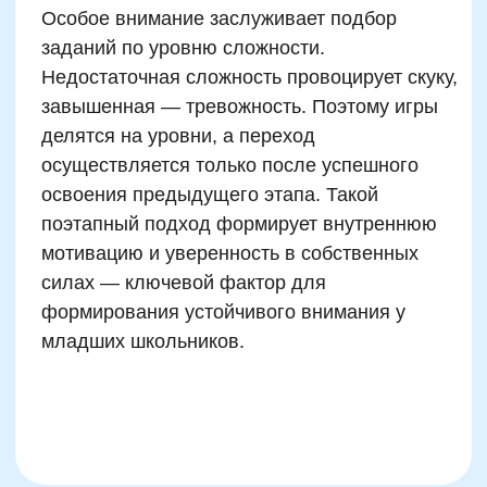
успеваемость в геометрии, физике,
программировании и других “понятийных”
дисциплинах. Причина в том, что такие игры
заставляют работать мозг «в интервалах» —
между известным и предполагаемым, между
фактами и гипотезами.
Исследование в Университете Торонто
(2023) зафиксировало, что у детей,
регулярно занимающихся нейроиграми,
активность левой лобной доли мозга
превышает показатели контрольной группы
на 22% — это зона, отвечающая за
рассуждение, планирование,
гипотезирование. При этом игровые сессии
не требуют много времени: 10–15 минут в
день достаточно, чтобы сохранять динамику
развития. Именно поэтому Skillzania
встраивает нейротренировки в ежедневное
расписание по принципу модулярности —
маленькие, но постоянные «инъекции»
задач, которые не перегружают и дают
предсказуемый рост.