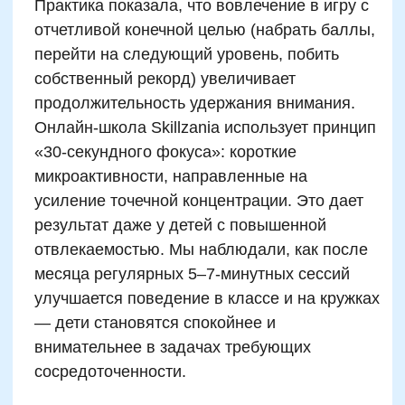
мышления: наука и
практика
Логика и абстрактное мышление — одни из
самых важных когнитивных навыков для
детей в возрасте от 7 до 14 лет. Именно в
этот период активно созревает
префронтальная кора мозга — зона,
ответственная за умение сравнивать, делать
выводы, оперировать понятиями и искать
нестандартные пути решения. Поддержать
этот рост можно через специально
подобранные нейроигры и упражнения,
выходящие за рамки школьной программы.
Форматы современных нейроигр
варьируются от бумажных таблиц до
сложных цифровых платформ, где подача
информации построена на игровых
механиках. Согласно обзору исследований в
журнале Neuropsychological Trends (2021),
нейроактивности, направленные на развитие
абстракции, уже через 4–6 недель влияют на