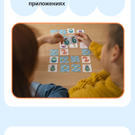
Чередуйте тип задачек: счет,
сравнение, поиск закономерности
Используйте таймеры и песочные
часы для коротких челленджей
Включайте родителя как «соперника»
или «напарника» в игре
Оформите отдельное место дома для
занятий: удобно, без раздражителей
В конце недели обсуждайте успехи и
давайте ребенку выбирать задания
Регулярно обновляйте материал —
не более 5 повторений одного
набора
Отмечайте прогресс: снимайте видео,
ведите дневник достижений