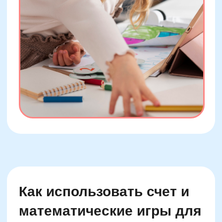
Родительский гайд по
созданию развивающей
среды с числами и
нейроиграми дома
Формирование развивающей среды
начинается с минимальных изменений. Не
нужно превращать дом в учебный центр —
гораздо важнее внедрить регулярные, но
мимолетные «якоря стимуляции»: магниты с
уравнениями на холодильнике, счетные
следы на полу, номера на лестницах, «банка
задач недели» на кухне. Даже при 5–7
контактах с числовой формой в день мозг