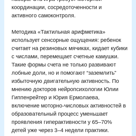
родителя. Наблюдение — это почти всегда
скрытая игра. Если взрослый сам решает
задачу, интересуется результатами,
предлагает ребенку помощь не как учитель,
а как партнер, — формируется устойчивое
положительное отношение к числам, логике
и умственной активности вообще. Именно от
родителей ребенок воспринимает ключевые
метасообщения: «Это интересно», «Это
Подробнее
возможно», «Это важно». Качественно
организованная домашняя нейросреда
работает круглосуточно. Даже в паузах —
она развивает “фоново”.