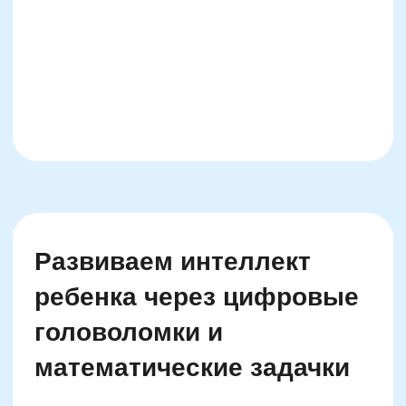
стол так, чтобы сумма соседей была четной,
он одновременно использует
математические правила, пространственное
мышление и творческое моделирование. Это
интегрированное мышление — то, что все
чаще упоминается в научных статьях как
основной вектор будущего образования.
Исследования показали, что дети,
выполняющие хотя бы 3–4 творческих
числовых задания в неделю, начинают
лучше понимать закономерности,
увеличивается скорость счета, снижается
тревожность при решении задач. Это
особенно критично в возрасте 4–8 лет, когда
формируются базовые связи между
когнитивными и эмоциональными центрами
мозга. Именно в этот период творческие
числовые задания выступают
“соединительным мостом” между логикой и
личным восприятием чисел как чего-то
интересного, живого и управляемого.