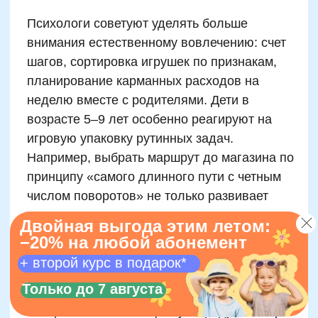
Руководитель курсов по ментальной
арифметике и математической
вертикали
Автор программ и наставник
победителей олимпиад
Сертифицированный тренер
международного уровня
Записаться на