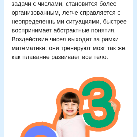
Игровые методики для
тренировки концентрации
внимания у младших
школьников
Дети 6–10 лет отличаются нестабильной
концентрацией внимания, что напрямую
влияет на успеваемость и адаптацию в
школьной среде. Одной из самых
результативных методик являются
таймерные игры — короткие активности на
скорость: найди число, реши пример,
упорядочить объекты. Это активизирует
фильтр отвлекающей информации и учит
мозг сосредотачиваться на ключевых
элементах. Например, в часто применяемой
нейроигре «Числовая змея» ребенок должен