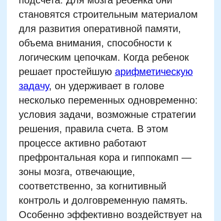
несколько переменных одновременно:
условия задачи, возможные стратегии
решения, правила счета. В этом
процессе активно работают
префронтальная кора и гиппокамп —
зоны мозга, отвечающие,
соответственно, за когнитивный
контроль и долговременную память.
Особенно эффективно воздействует на
развитие мозга не банальное
заучивание таблицы умножения, а
короткие челленджи, где числа
варьируются, а правила требуют
быстрого переключения.
Дети 6–11 лет особенно чувствительны к
числовой информации. Исследования
Университета Джона Хопкинса (2018)
показали, что регулярное
выполнение
арифметических заданий
повышает не