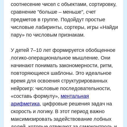
влияние числовых и логических игр на
развитие ключевых структур мозга. Одно из
самых цитируемых исследований (Luciana &
Nelson, University of Minnesota, 2016)
показало, что у детей, ежедневно
занимавшихся нейроиграми с числами в
течение 8 недель, значительно
увеличивалась активность
дорсолатеральной префронтальной коры —
зоны, отвечающей за планирование,
рабочую память и саморегуляцию. Прогресс
сохранялся спустя 3 месяца после
завершения тренировок.
Похожие данные опубликовали специалисты
из Университета в Цюрихе в 2022 году: дети
6–9 лет, игравшие в адаптивные числовые
головоломки по 10 минут в день,
продемонстрировали на 18% лучший
результат в тестах Векслера на логическое
мышление и на 22% выше устойчивость
внимания по сравнению с контрольной
группой. Особенно важно: улучшение шло не