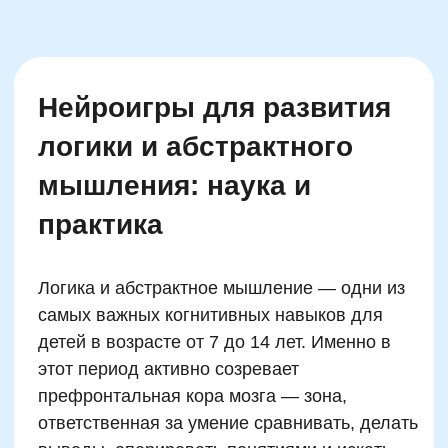
Практика показывает: даже самые
«негуманитарные» дети начинают получать
удовольствие от логических заданий, если в
них встроен механизм успеха — шкала
достижений, героя-ученика, который
развивается вместе с ребенком, или просто
визуальный прогресс. Логика тут выступает
не только как цель, но и как форма
приключения, в которой числа становятся
картой, а правила — ключом от запертой
двери.