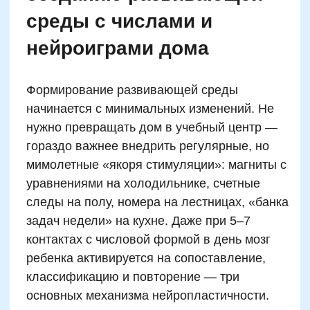
внедрения системной перемены в
образовании.
Для того чтобы школа смогла
воспользоваться потенциалом нейроигр,
иногда достаточно предложить учителю
провести “нейроминутку” в начале урока:
простую числовую разминку или логическую
загадку. Такие элементы буквально
«включают» лобные зоны, подготавливая
мозг к продуктивной работе. И если в
течение 2–3 лет такая практика станет
рутиной, качество усвоения знаний
возрастет гораздо быстрее, чем при
классических методах.
Автор статьи:
Татьяна Левончук
Методист