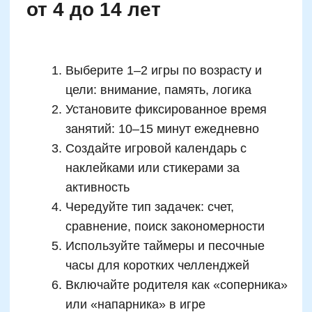
время для освоения структурированных
нейроигр: числовые последовательности,
«составь формулу»,
ментальная
арифметика
, цифровые решения задач на
скорость и логику. В этот период важно
максимизировать задействование лобных
долей, которые отвечают за самоконтроль и
планирование. Поэтому игры должны быть
короткими, но регулярными — чтобы
закреплялась способность к длительной
концентрации.
С 11 до 14 лет вступает в активный рост
префронтальная кора — зона, которой
«подвластны» абстрактное мышление,
критический анализ, поиск ошибок,
альтернатива. Это начало формирования
взрослого когнитивного мышления. Поэтому
применяются мультизадачные,
междисциплинарные игры: логические
прохождения, моделирование ситуаций на
числовой основе (например, «Составь
бюджет проекта»), соревновательные