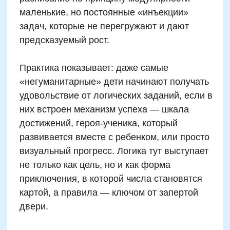
Творческий подход в обучении математике
перестал быть экзотикой. Все больше
педагогов и нейропсихологов сходятся во
мнении: если ребенок “проживает”
математику эмоционально, творчески, с
вовлечением фантазии, число становится не
абстракцией, а понятным объектом.
Например, задание «Нарисуй страну, где
живут цифры» активизирует не только
числовые представления, но и воображение,
образное мышление, эмоциональное
восприятие. В результате ребенок легче
запоминает понятия, глубже их понимает и
может свободнее использовать в разных
контекстах.
Современные цифровые методики
позволяют сочетать числа и творчество в
удобной форме. В Skillzania мы часто
используем задания, в которых детям
предлагается оживить числа: дать им
характер, эмоции, придумать истории. Когда
ребенок, например, рассаживает цифры за