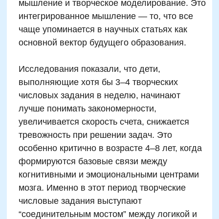
образовательный процесс уменьшает
проявления гиперактивности у 65–70%
детей уже через 3–4 недели практики.
Главное условие — регулярность,
положительное подкрепление и
минимизация давления: счет не должен быть
обязанностью, он должен восприниматься
как игра, в которой можно двигаться и при
этом думать.
Возрастные особенности
развития мозга и выбор
подходящих нейроигр