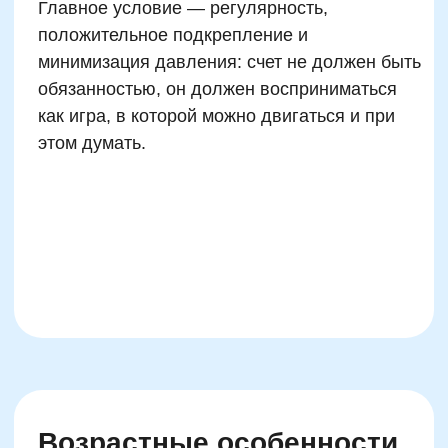
Популярные вопросы
родителей о нейроиграх и
развитии с помощью
чисел
При общении с родителями детей от 4 до 14
лет чаще всего повторяются одни и те же
вопросы, отражающие реальные тревоги и
стремление дать детям лучшее. Ниже —
ответы экспертов Skillzania и разбор
ключевых запросов, набирающих
популярность в поисковых системах.