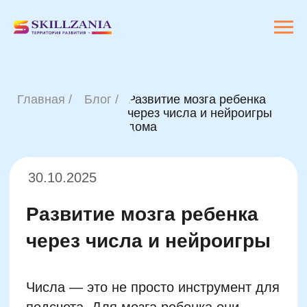
Главная /
Блог /
Развитие мозга ребенка
через числа и нейроигры
дома
30.10.2025
Развитие мозга ребенка
через числа и нейроигры
Числа — это не просто инструмент для
подсчета. Для мозга ребенка они
становятся строительным материалом
для развития оперативной памяти,
объема внимания, способности к
логическим цепочкам. Когда ребенок
решает простейшую
арифметическую
задачу
, он удерживает в голове