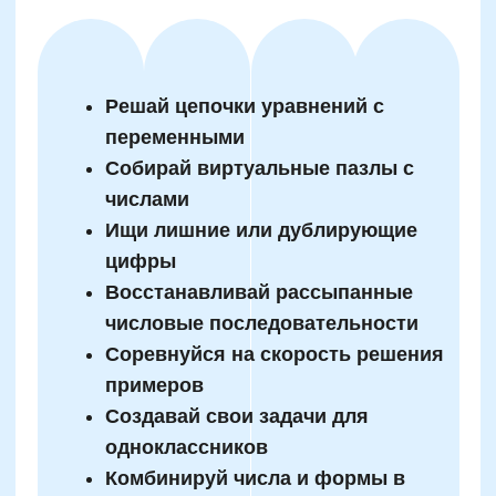
Пошаговое внедрение
нейроупражнений в
домашний режим ребенка
от 4 до 14 лет
Выберите 1–2 игры по возрасту и
цели: внимание, память, логика
Установите фиксированное время
занятий: 10–15 минут ежедневно
Создайте игровой календарь с
наклейками или стикерами за
активность