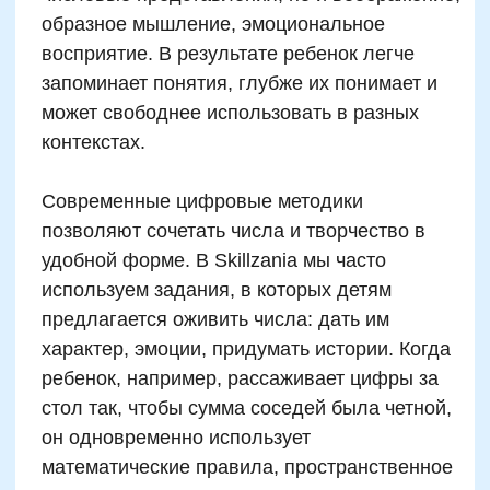
что дети с симптомами СДВГ лучше всего
успокаиваются в условиях предсказуемого,
организованного и ритмичного
взаимодействия. Математические
микрозадания — идеальная среда: есть
правило, есть результат, есть моментальный
отклик. В нейроигре «Счет по времени»
ребенку дается 30 секунд, чтобы найти и
нажать все четные цифры среди случайного
набора. Эта игра требует моторной
координации, сосредоточенности и
активного самоконтроля.
Методика «Тактильная арифметика»
использует сенсорные ощущения: ребенок
считает на резиновых мячиках, кидает кубики
с числами, перемещает счетные камушки.
Такие формы счета не только развивают
лобные доли, но и помогают “заземлить”
избыточную двигательную активность. По
мнению докторов нейропсихологии Юлии
Гиппенрейтер и Юрия Ермолаева,
включение моторно-числовых активностей в