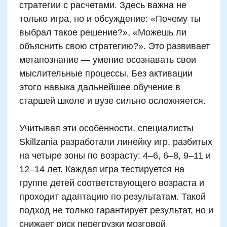
Интеграция нейроподхода
в обычную школу:
возможно ли это?
Растущее количество школ по всему миру
внедряют элементы нейроразвития через
игровые математические занятия. В
Финляндии такой подход давно считается
обязательной частью учебного дня: каждый
урок связан с когнитивным развитием, а
число и логика подаются в формате
упражнений, близких к нейроиграм. В
Сингапуре с 2020 года элементарная
математика в младшей школе подается
через блоки «объективация, функция,
моделирование» — где каждое число имеет
форму или задачу.