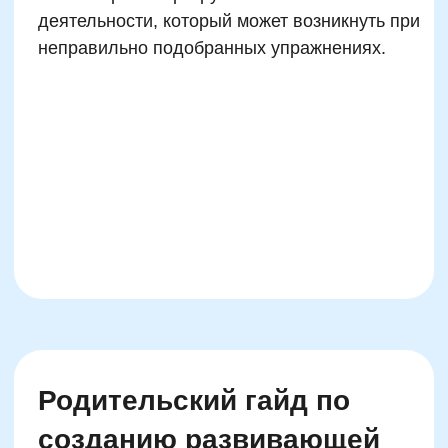
В России и СНГ активность пока носит
проектный характер. Однако все больше
школ и учителей используют ресурсы
параллельного образования, такие как
Skillzania, для адаптации классической
программы под нейромеханизмы обучения.
Основная задача — сделать обучение
«мозгосовместимым»: подача информации в
комфортном объеме, в виде игры, с
отслеживанием динамики. Родители,
активно поддерживающие такой подход
дома, становятся мощной поддержкой для