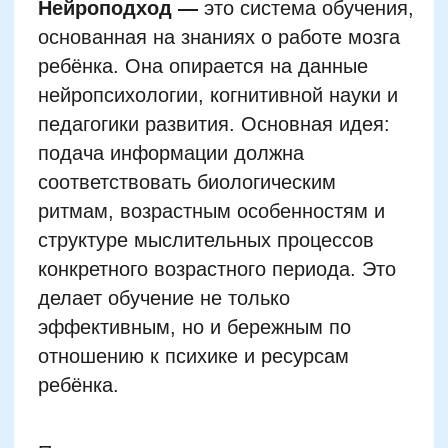
соответствовать биологическим
ритмам, возрастным особенностям и
структуре мыслительных процессов
конкретного возрастного периода. Это
делает обучение не только
эффективным, но и бережным по
отношению к психике и ресурсам
ребёнка.
При изучении русского языка
нейроподход позволяет не просто
запоминать буквы и правила, а
формировать устойчивые нейронные
связи, отвечающие за речь, письмо,
слуховое восприятие и грамотность.
Учитывается, как развивается
слухомоторная координация,
зрительная память, межполушарное
взаимодействие. Такой подход
повышает вовлечённость ребёнка,
снижает утомление и способствует
формированию метанавыков — умения