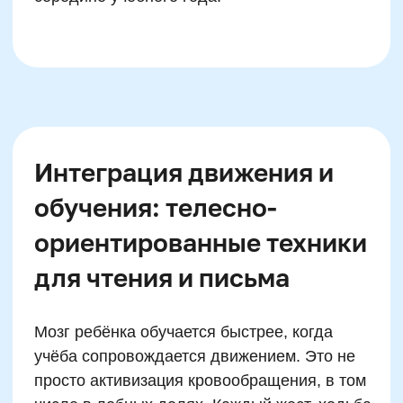
как поддерживать
когнитивное развитие
ребёнка вне занятий
Фонетические игры в дороге и
дома
Регулярная пальчиковая и
зрительная гимнастика
Совместное чтение с вопросами
по тексту
Рисование и комментирование
сказок
Обсуждение новых слов из
повседневности
Игры на скорость реакции и
внимание
Домашнее письмо в форме
квеста