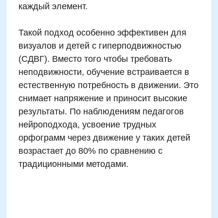
Руководитель курсов по чтению,
скорочтению и развитию читательских
навыков
Финалист конкурса «Учитель
года-2021»
Победитель конкурса "Фестиваль
методических идей 2015"
Автор программ
Записаться на
пробный урок
Имя