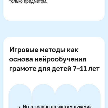
Рисование слов по памяти
Чтение на фитболе — с
движением
Словесные палочки — образы из
пластилина
Сентенциальные пазлы —
собираем предложения
Ударная диктовка — говорим и
хлопаем
Ассоциативный алфавит —
образ на каждую букву
Звучащая история — ребёнок
озвучивает рассказ