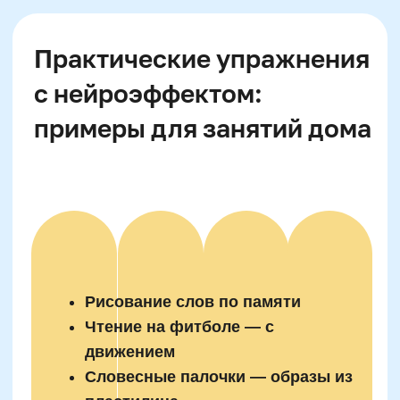
включает в обучение активные пальчиковые
игры, лепку, элементы плетения и черчения.
Сенсорные упражнения —
это этап, через
который мозг учится различать звуки, формы
букв и выделять орфограммы. Тактильные
игры на различие между «твердым» и
«мягким» звуком, «глухим» и «звонким»
помогают не зубрить правила, а проживать
их через тело и ощущение. Это удваивает
эффективность обучения и минимизирует
стресс при письме или чтении текстов.
Как развивать
фонематический слух с