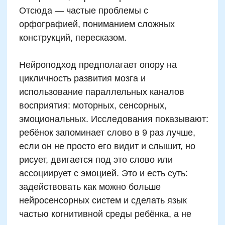
Фонетический твистер —
скороговорки в движении
Словарный лего — составление
из блоков
Орфо-детектив — ищем ошибку
в истории
Грамматический квест «спаси
существительное»
Аудио-лабиринт — правильно
услышать и пройти
Карта слов — рисуем смысл и
формы
Практические упражнения
с нейроэффектом:
примеры для занятий дома