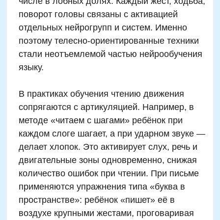
Автор статьи:
Варвара Шешикова
Методист