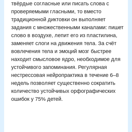
Оставить заявку
Программы
Скорочтение
Ментальная арифметика
Математика
Красивый почерк
Подготовка к школе
Написание сочинений