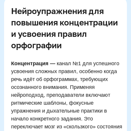
Ребёнок с трудностями в освоении русского
языка часто сталкивается не столько с
непониманием правил, сколько с
невозможностью правильно обработать
информацию: услышать, различить,
воспроизвести, удержать в памяти.
Типичные жалобы родителей: «он читает по
слогам и не запоминает», «пишет с
ошибками даже то, что знает», «быстро
устает и теряет интерес». Нейроподход
фокусируется не на повторении материала,
а на устранении причин трудностей — через
улучшение межполушарной координации,
развитие сенсомоторики, активацию
слухового и зрительного восприятия.
Особенно эффективно применение
нейроупражнений в период повторения и
закрепления материала. Например, если
ребёнок не может различать ж–ш, мягкие и