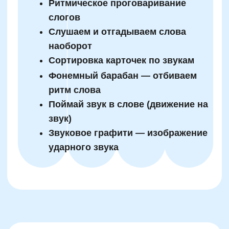
визуалов и детей с гиперподвижностью
(СДВГ). Вместо того чтобы требовать
неподвижности, обучение встраивается в
естественную потребность в движении. Это
снимает напряжение и приносит высокие
результаты. По наблюдениям педагогов
нейроподхода, усвоение трудных
орфограмм через движение у таких детей
возрастает до 80% по сравнению с
традиционными методами.
Как преодолеть трудности
в изучении русского языка
у младших школьников с
помощью нейроподхода