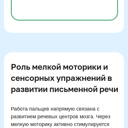
Нейроупражнения для
повышения концентрации
и усвоения правил
орфографии
Концентрация —
канал №1 для успешного
усвоения сложных правил, особенно когда
речь идёт об орфограммах, требующих
осознанного внимания. Применяя
нейроподход, преподаватели включают
ритмические шаблоны, фокусные
упражнения и дыхательные практики в
начало конкретного задания. Это
переключает мозг из «скользкого» состояния
в «захваченное», то есть, с минимального
уровня внимания на максимальную
вовлечённость.
Например, перед разбором темы
«безударные гласные» даётся комплекс
«Слышать — видеть — двигаться»: ребёнок