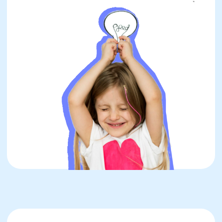
научное обоснование
нейроподхода
У детей 7–11 лет активно развивается
префронтальная кора — область мозга,
отвечающая за планирование, анализ,
произвольное внимание. Именно в этот
период особенно эффективно запускать
процессы, связанные с освоением языковых
норм и грамотной письменной речи. Однако
центры речи (зона Брока и зона Вернике) и
области, отвечающие за фонематическое
восприятие, ещё не созрели полностью.
Отсюда — частые проблемы с
орфографией, пониманием сложных
конструкций, пересказом.
Нейроподход предполагает опору на
цикличность развития мозга и
использование параллельных каналов
восприятия: моторных, сенсорных,
эмоциональных. Исследования показывают:
ребёнок запоминает слово в 9 раз лучше,