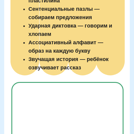
помощью нейроподхода
Игра «какой звук пропал»
Ритмическое проговаривание
слогов
Слушаем и отгадываем слова
наоборот
Сортировка карточек по звукам
Фонемный барабан — отбиваем
ритм слова
Поймай звук в слове (движение на
звук)
Звуковое графити — изображение
ударного звука