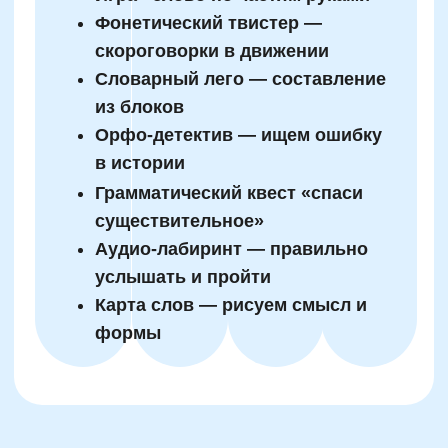
Роль мелкой моторики и
сенсорных упражнений в
развитии письменной речи
Работа пальцев напрямую связана с
развитием речевых центров мозга. Через
мелкую моторику активно стимулируется
зона Брока, которая отвечает за
грамматическое и лексическое оформление
речи. Именно поэтому нейроподход