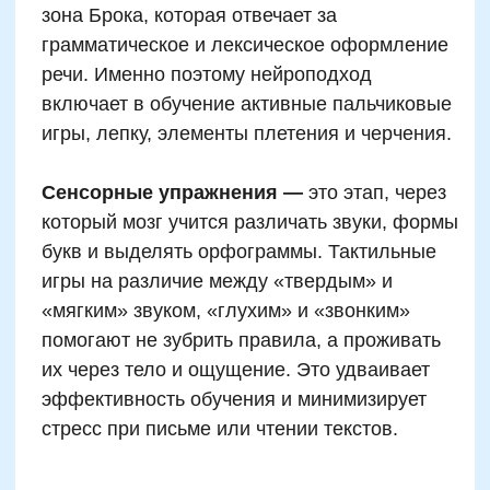
слушает слово, выделяет ударный слог
голосом, показывает направление удара
рукой, а затем записывает с
проговариванием. Чем больше канальных
точек задействовано одновременно, тем
прочнее память. Современные школы
постепенно внедряют эти модели и
отмечают рост устойчивой грамотности у
младших школьников на 12–18% уже к
середине учебного года.
Интеграция движения и
обучения: телесно-
ориентированные техники
для чтения и письма