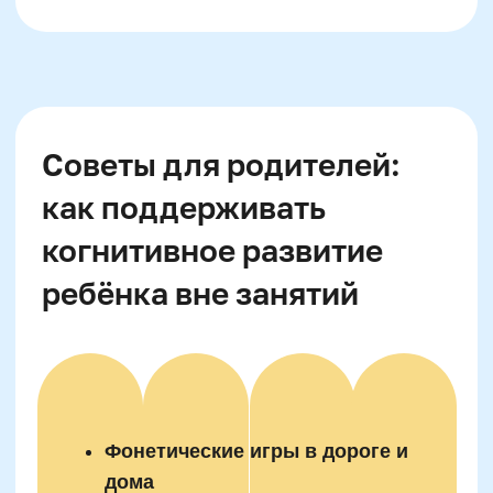
Русский язык
Нейрокурс
О школе
Отзывы
Лицензия на образование
Блог
Тарифы
Реферальная программа
Наши методисты
Двойная выгода этим летом:
−20% на любой абонемент
Материнский капитал
+ второй курс в подарок*
Вакансии
Только до 10 августа
Структура и органы управления
Сайт Минпросвещения России