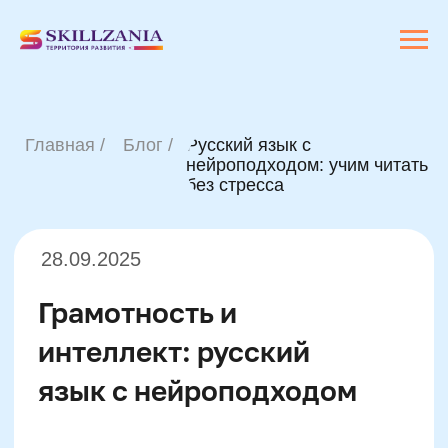
Главная /
Блог /
Русский язык с
нейроподходом: учим читать
без стресса
28.09.2025
Грамотность и
интеллект: русский
язык с нейроподходом
Нейроподход —
это система обучения,
основанная на знаниях о работе мозга
ребёнка. Она опирается на данные
нейропсихологии, когнитивной науки и
педагогики развития. Основная идея:
подача информации должна