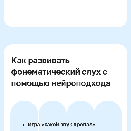
Мозг ребёнка обучается быстрее, когда
учёба сопровождается движением. Это не
просто активизация кровообращения, в том
числе в лобных долях. Каждый жест, ходьба,
поворот головы связаны с активацией
отдельных нейрогрупп и систем. Именно
поэтому телесно-ориентированные техники
стали неотъемлемой частью нейрообучения
языку.
В практиках обучения чтению движения
сопрягаются с артикуляцией. Например, в
методе «читаем с шагами» ребёнок при
каждом слоге шагает, а при ударном звуке —
делает хлопок. Это активирует слух, речь и
двигательные зоны одновременно, снижая
количество ошибок при чтении. При письме
применяются упражнения типа «буква в
пространстве»: ребёнок «пишет» её в
воздухе крупными жестами, проговаривая
каждый элемент.
Такой подход особенно эффективен для