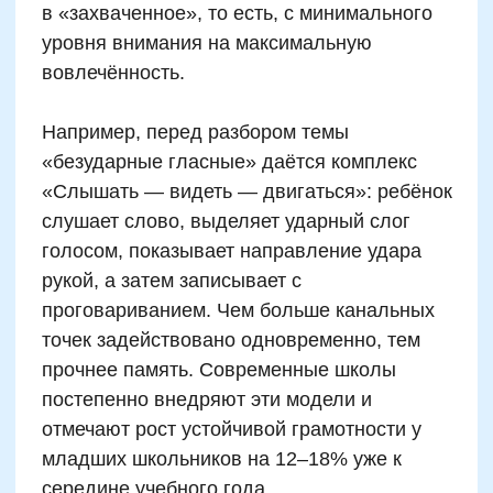
твёрдые согласные или писать слова с
проверяемыми гласными, то вместо
традиционной диктовки он выполняет
задания с множественными каналами: пишет
слово в воздухе, лепит его из пластилина,
заменяет слоги на движения тела. За счёт
вовлечения тела и эмоций мозг быстрее
находит смысловое ядро, необходимое для
устойчивого запоминания. Регулярная
нестрессовая нейропрактика в течение 6–8
недель позволяет существенно сократить
количество устойчивых орфографических
ошибок у 75% детей.
Советы для родителей: