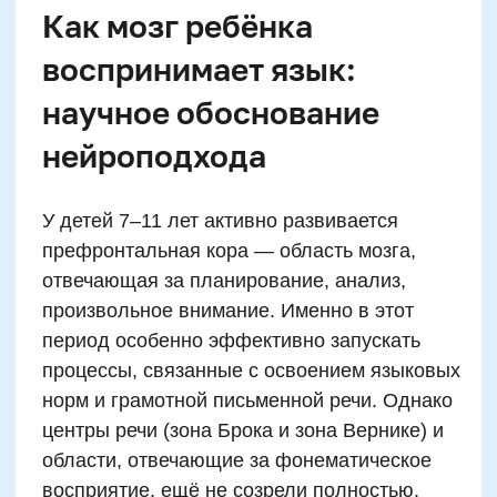
если он не просто его видит и слышит, но
рисует, двигается под это слово или
ассоциирует с эмоцией. Это и есть суть:
задействовать как можно больше
нейросенсорных систем и сделать язык
частью когнитивной среды ребёнка, а не
только предметом.
Игровые методы как
основа нейрообучения
грамоте для детей 7–11 лет
Игра «слово по частям руками»