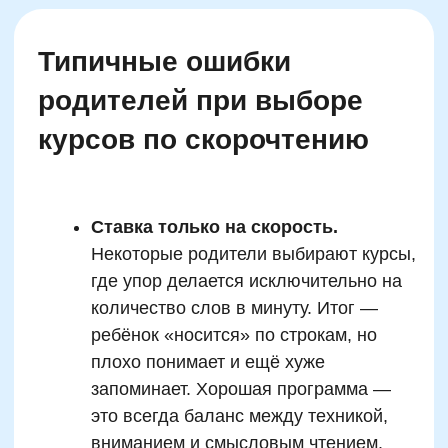
Оставить заявку
Программы
Скорочтение
Двойная выгода этим летом:
Ментальная арифметика
−20% на любой абонемент
+ второй курс в подарок*
Математика
Только до 7 августа
Красивый почерк
Подготовка к школе
Написание сочинений