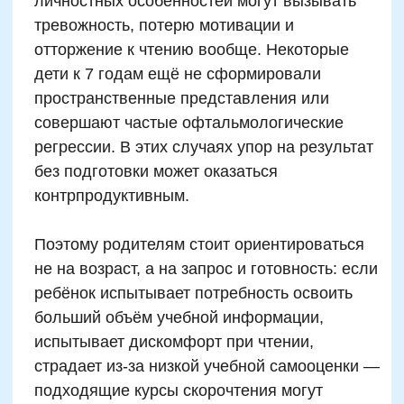
оценки понимания. Добавьте шкалу: скорость
(слов/мин), точность ответов и качество
пересказа. Так вы отследите не только, как
ускорилось чтение, но и насколько лучше
ребёнок начал улавливать смысл,
запоминать и анализировать. Прогресс по
всем трем аспектам — верный критерий
эффективности курса.
Автор статьи:
Варвара Шешикова
Методист