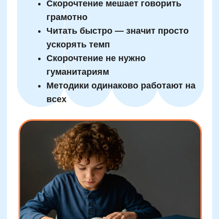
структурой. Ученик начинает распознавать
причинно-следственные связи, выделять
главное, классифицировать информацию. В
отличие от механического прочитывания,
такой способ чтения строится на логических
операциях: анализе, сравнении, обобщении.
Это сказывается не только на литературе, но
и на точных дисциплинах — математике и
естествознании.
Память усиливается за счёт увеличения так
называемой «единицы смыслового
запоминания». Ребёнок учится воспринимать
текст не по словам, а по смысловым блокам
и образам: «живой уголок» вместо
отдельных слов «живой» и «уголок». Эти
навыки напрямую повышают
производительность обучения и упрощают
подготовку к контрольным.