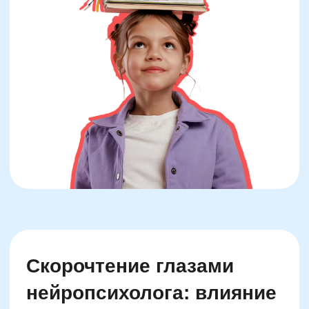
Возраст 7–12 лет — период активного
формирования межполушарных связей и
нейронных сетей, ответственных за
переработку информации. Правильно
выстроенное обучение скорочтению
активизирует оба полушария мозга: левое —
за счёт анализа структуры текста, правое —
благодаря образному мышлению и
визуализации. Такой режим чтения
благоприятно влияет на когнитивную
гибкость, увеличивает объём оперативной
памяти и ускоряет реакции.
По данным исследований факультета
психологии МГУ, дети, прошедшие курс
нейроориентированного скорочтения,
показали прирост воспринимаемой
информации на 30–45% и стабильное
удержание внимания в течение более
длительного времени. Это происходит
благодаря формированию автоматических
паттернов чтения: глаза перестают
«впиваться» в каждую букву, мозг