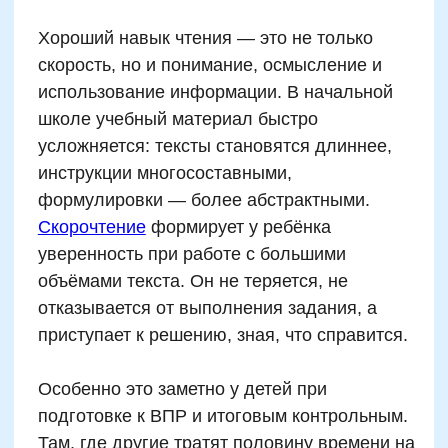
Методики скорочтения
для детей 7–13 лет: что
работает на практике
Тренировка периферического
зрения
Упражнения на подавление
артикуляции
Методика «чтение блоками слов»
Двухстрочное и диагональное
чтение
Игры на развитие внимания и
памяти
Тренировка «скоростного поиска
смысла»