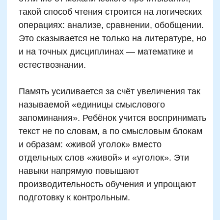
Хороший навык чтения — это не только
скорость, но и понимание, осмысление и
использование информации. В начальной
школе учебный материал быстро
усложняется: тексты становятся длиннее,
инструкции многосоставными,
формулировки — более абстрактными.
Скорочтение
формирует у ребёнка
уверенность при работе с большими
объёмами текста. Он не теряется, не
отказывается от выполнения задания, а
приступает к решению, зная, что справится.
Особенно это заметно у детей при
подготовке к ВПР и итоговым контрольным.
Там, где другие тратят половину времени на
прочтение условия, обученный ребенок
делает разбор, выделяет ключи и приступает
к выполнению. Это даёт повод говорить о
скорочтении как об инструменте
стратегического обучения — он не заменяет
академические знания, а усиливает