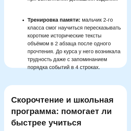
пространственные представления или
совершают частые офтальмологические
регрессии. В этих случаях упор на результат
без подготовки может оказаться
контрпродуктивным.
Поэтому родителям стоит ориентироваться
не на возраст, а на запрос и готовность: если
ребёнок испытывает потребность освоить
больший объём учебной информации,
испытывает дискомфорт при чтении,
страдает из-за низкой учебной самооценки —
подходящие курсы скорочтения могут
принести ощутимый прогресс и уверенность.
Но если ребёнок читает с удовольствием,
справляется с программой и демонстрирует
позитивную динамику — торопиться не
нужно.