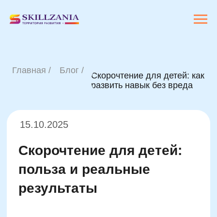
Главная /
Блог /
Скорочтение для детей: как
развить навык без вреда
15.10.2025
Скорочтение для детей:
польза и реальные
результаты
Не каждый школьник нуждается в
курсах скорочтения
— но если ребёнок
тратит на чтение учебного текста в два-
три раза больше времени, чем его
одноклассники, постоянно отвлекается,
теряет строку или перечитывает по