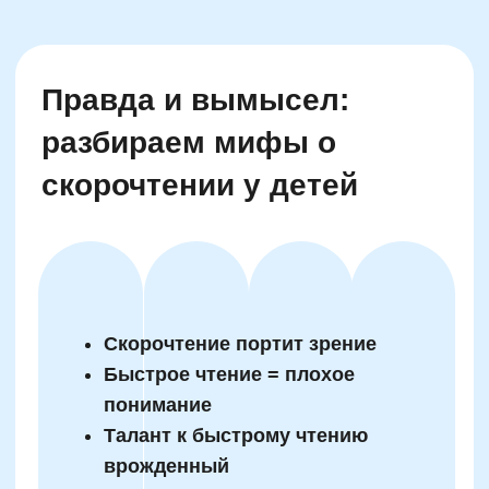
Внимание, память,
логика: как скорочтение
развивает когнитивные
навыки
Скорочтение —
не про «гоночное»
перелистывание страниц, а про изменение
самого подхода к чтению. В первую очередь
тренируется внимание: ребёнок учится
удерживать фокус на тексте, не блуждая
глазами. Регулярные упражнения на
контроль регрессий (обратных возвратов
глаз) и расширение поля зрения значительно
повышают устойчивость концентрации, что
особенно важно для гиперактивных детей и
школьников с СДВ (синдром дефицита
внимания).
Логическое мышление при этом развивается
параллельно, поскольку
освоение
скорочтения
включает работу с текстовой