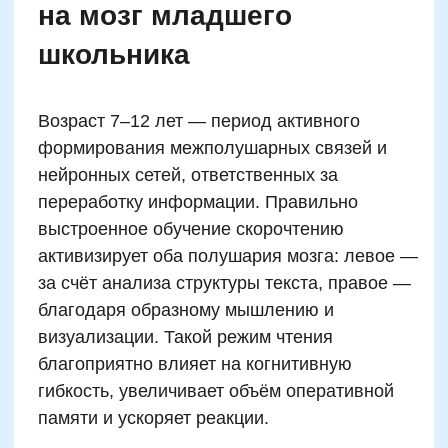
распознаёт фразы и смыслы целыми
блоками.
Правда и вымысел:
разбираем мифы о
скорочтении у детей
Скорочтение портит зрение
Быстрое чтение = плохое
понимание
Талант к быстрому чтению
врожденный