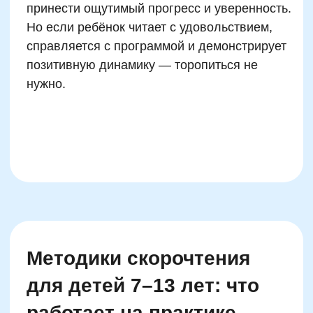
Руководитель курсов по чтению,
скорочтению и развитию читательских
навыков
Финалист конкурса «Учитель
года-2021»
Победитель конкурса "Фестиваль
методических идей 2015"
Автор программ
Записаться на
пробный урок
Имя