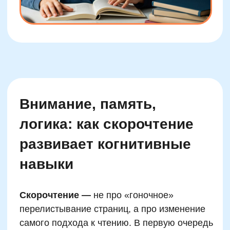
Какие реальные
результаты приносит
скорочтение в
начальной школе
Повышение скорости чтения:
один
из учеников на курсе Skillzania
увеличил темп с 63 до 142 слов в
минуту за 6 недель без потери
понимания текста. До и после
прохождения курса замер проводился
по одинаковому адаптированному
фрагменту.
Улучшение успеваемости:
девочка