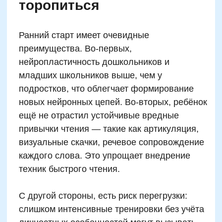
Ожидание мгновенных результатов.
Ещё одна ошибка — требовать «плюс
50 слов в минуту» уже после первой
недели. Скорочтение — это
тренировка мозга, и эффект зависит
от регулярности занятий. Устойчивые
улучшения обычно фиксируются
через 4–6 недель, но только при
системной практике и поддержке
дома.
Как замерять прогресс
ребёнка в скорочтении:
действенные способы
Наиболее надёжный способ —
периодический замер по стандартному
тексту с фиксированной сложностью: читаем
на время, затем задаём 3–5 вопросов для