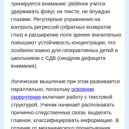
4-го класса после обучения смогла за
35 минут подготовиться к
литературному диктанту, который
раньше занимал до полутора часов.
Родители отметили падение
тревожности и снижение конфликтов
при выполнении домашних заданий.
Тренировка памяти:
мальчик 2-го
класса смог научиться пересказывать
короткие исторические тексты
объёмом в 2 абзаца после одного
прочтения. До курса у него возникала
трудность даже с запоминанием
порядка событий в 4 строках.
Скорочтение и школьная
программа: помогает ли
быстрее учиться