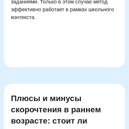
Ставка только на скорость.
Некоторые родители выбирают курсы,
где упор делается исключительно на
количество слов в минуту. Итог —
ребёнок «носится» по строкам, но
плохо понимает и ещё хуже
запоминает. Хорошая программа —
это всегда баланс между техникой,
вниманием и смысловым чтением.
Игнорирование уровня подготовки.
Бывают случаи, когда ребёнка с
низкой читательской базой и слабой
зрительной памятью сразу
записывают на курс для
среднеподготовленных — «чтоб
быстрее догнал». Такие прыжки через
этапы не работают. Начинать нужно с
адаптированных заданий под текущий
уровень.