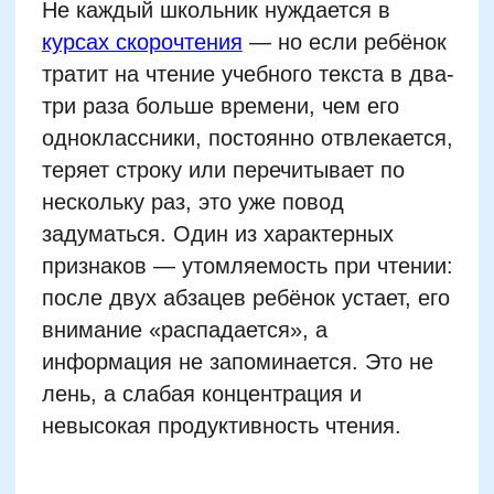
нескольку раз, это уже повод
задуматься. Один из характерных
признаков — утомляемость при чтении:
после двух абзацев ребёнок устает, его
внимание «распадается», а
информация не запоминается. Это не
лень, а слабая концентрация и
невысокая продуктивность чтения.
Также скорочтение становится
актуальным, если ребёнок с
удовольствием слушает объяснения
педагога, но «западает» на домашнем
чтении: не может быстро найти
ключевое, пересказывает не по смыслу.
В таких случаях важно не просто
улучшить технику чтения, а развить
аналитические способности и навык
понимания прочитанного. Эти задачи
лежат в основе проверенных методик
скорочтения для младших школьников.