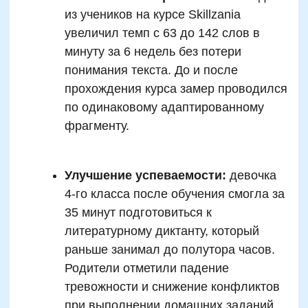
скорочтения в раннем
возрасте: стоит ли
торопиться
Ранний старт имеет очевидные
преимущества. Во-первых,
нейропластичность дошкольников и
младших школьников выше, чем у
подростков, что облегчает формирование
новых нейронных цепей. Во-вторых, ребёнок
ещё не отрастил устойчивые вредные
привычки чтения — такие как артикуляция,
визуальные скачки, речевое сопровождение
каждого слова. Это упрощает внедрение
техник быстрого чтения.
С другой стороны, есть риск перегрузки:
слишком интенсивные тренировки без учёта
личностных особенностей могут вызывать
тревожность, потерю мотивации и
отторжение к чтению вообще. Некоторые
дети к 7 годам ещё не сформировали