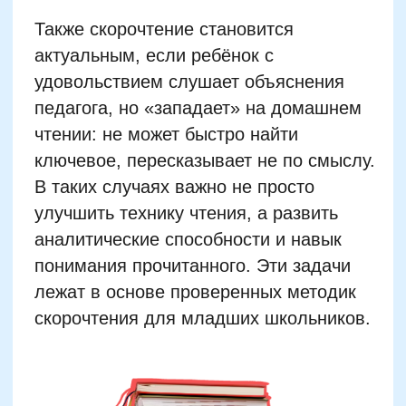
Скорочтение глазами
нейропсихолога: влияние
на мозг младшего
школьника