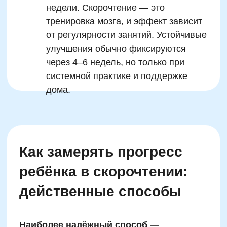
Сайт Минпросвещения России
Сайт Минобрнауки России
Положение о проведении акции
Публичная оферта
Политика конфиденциальности
Организация и осуществление образовательной
деятельности по программе доп. образования
© SKILLZANIA. Все права защищены.
АВТОНОМНАЯ НЕКОММЕРЧЕСКАЯ ОРГАНИЗАЦИЯ
ДОПОЛНИТЕЛЬНОГО ОБРАЗОВАНИЯ "ШКОЛА
НЕЙРОРАЗВИТИЯ И ОБУЧЕНИЯ ДЕТЕЙ"
ИНН: 9727116117, ОГРН: 1257700472831
Телефон: +7 (800) 100-11-43, Почта: anodo@skillzania.ru