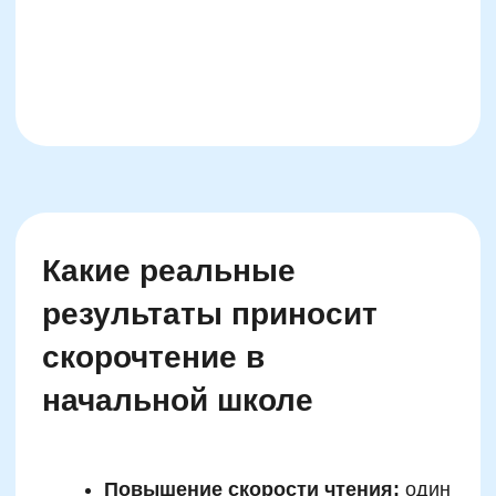
возможности их усвоения.
Однако внедрение скорочтения должно идти
синхронно с развитием языкового
интеллекта. Если ребёнку дают ускоренные
схемы без развития лексического запаса, это
приводит к ухудшению понимания текста.
Поэтому в ходе курсов важно совмещать
скорочтение с орфографическими,
лексическими и логико-грамматическими
заданиями. Только в этом случае метод
эффективно работает в рамках школьного
контекста.
Плюсы и минусы