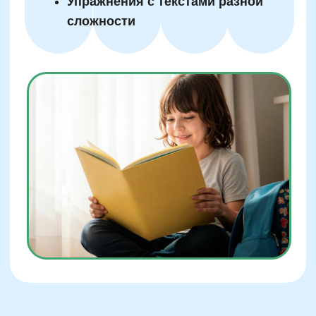
Еще больше полезных
материалов, статей и
советов для родителей —
в нашем закрытом
Telegram-канале.
Здесь наш методист раскрывает
главные секреты отличников и
отвечает на сложные вопросы
родителей.
Присоединиться