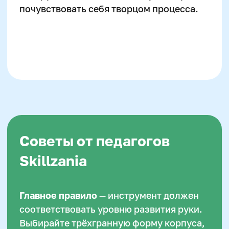
школы образования, дети, получившие
право выбирать инструмент или способ
обучения, демонстрируют более
стабильный прогресс и лучшее
восприятие учебного материала.
Карандаш, ручка или даже цвет корпуса
становятся для них символом участия и
контроля над процессом.
Поэтому правильнее будет не навязывать
определённую ручку, а предложить
несколько подходящих по
характеристикам вариантов и позволить
ребёнку решить самому. Желание
пользоваться «именно этой» ручкой
часто становится тем самым импульсом,
который запускает процесс
формирования навыка. Если совместить
функциональность и личное
предпочтение — получится идеальный
первый учебный инструмент.