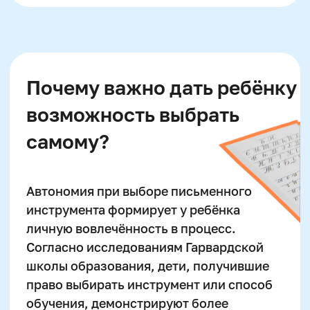
Написание сочинений
Русский язык
Нейрокурс
О школе
Отзывы
Подробнее
Лицензия на образование
Блог
Тарифы
Реферальная программа
Наши методисты
Материнский капитал
Вакансии