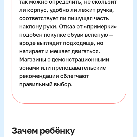
Даже при наличии качественных
инструментов без правильно
организованного пространства обучение
не даст ожидаемого эффекта. Начинать
стоит с удобного стола и стула по росту
ребёнка. Высота должна обеспечивать
прямой угол между бедром и голенью, а
стопы — полностью касаться пола.
Поверхность стола — ровная, не
скользкая, освещение должно падать с
противоположной от ведущей руки
стороны: слева — для правшей, справа —
для левшей.
Лучшее время для занятий
— утренние
или дневные часы после лёгкой
физической активности. Усталость, голод
или переизбыток раздражителей снижают
концентрацию. Продолжительность
первых тренировок — не более 15 минут, с