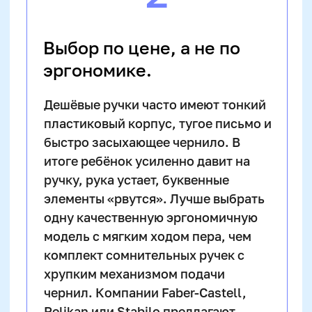
увлекательному занятию. Поэтому важно
не только правильно подобрать
инструмент, но и позволить ученику
почувствовать себя творцом процесса.
Советы от педагогов
Skillzania
Главное правило
— инструмент должен
соответствовать уровню развития руки.
Выбирайте трёхгранную форму корпуса,
нескользящее покрытие, лёгкий вес,
среднюю толщину стержня (0.5–0.7 мм) и
не забывайте учитывать ведущую руку.