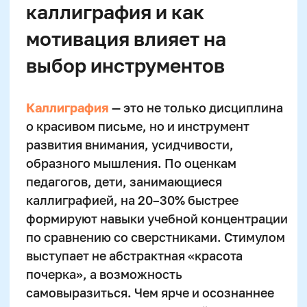
постепенным увеличением до 30 минут, не
чаще 3 раз в неделю. Главное —
регулярность и заинтересованность, а не
объёмы выполненных заданий.
Удерживать внимание помогает
визуальный прогресс: сохраняйте первые
работы ребёнка, чтобы он видел, как
улучшается почерк.
При подборе упражнений начните с
базовых элементов — дуг, полуовалов,
петель. Только после уверенного
освоения элементов переходите к буквам,