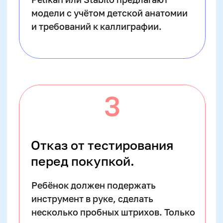
Карандаши подойдут для 4–7 лет,
капиллярные ручки — от 7 до 10,
перьевые — с 9 лет. И обязательно —
пробовать в деле: только так можно
понять, подружится ли ребёнок с
инструментом и каллиграфией в целом.
Ответы на популярные
вопросы родителей:
Практические
рекомендации: как
организовать первые
занятия каллиграфией дома