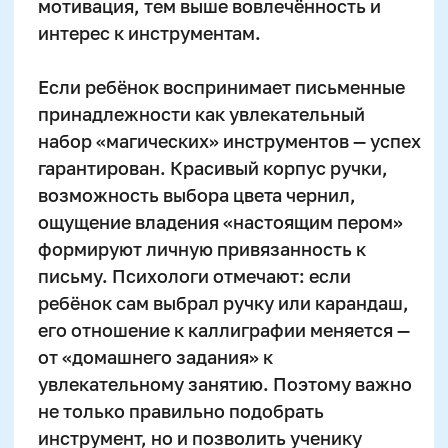
сначала печатным, затем прописным. Для
детей 5–8 лет оптимальным считается
методика «петелек», где каждая буква
разбивается на простые движения.
Прописи для
каллиграфии
лучше
выбирать с наклонной разметкой и
отдельно отмеченными линиями
давления.
Почему важно дать ребёнку
возможность выбрать
самому?
Автономия при выборе письменного
инструмента формирует у ребёнка
личную вовлечённость в процесс.
Согласно исследованиям Гарвардской