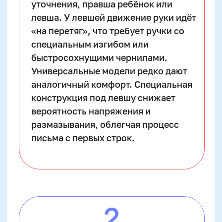
о красивом письме, но и инструмент
развития внимания, усидчивости,
образного мышления. По оценкам
педагогов, дети, занимающиеся
каллиграфией, на 20–30% быстрее
формируют навыки учебной концентрации
по сравнению со сверстниками. Стимулом
выступает не абстрактная «красота
почерка», а возможность
самовыразиться. Чем ярче и осознаннее
мотивация, тем выше вовлечённость и
интерес к инструментам.
Если ребёнок воспринимает письменные
принадлежности как увлекательный
набор «магических» инструментов — успех
гарантирован. Красивый корпус ручки,
возможность выбора цвета чернил,
ощущение владения «настоящим пером»
формируют личную привязанность к
письму. Психологи отмечают: если
ребёнок сам выбрал ручку или карандаш,
его отношение к каллиграфии меняется —
от «домашнего задания» к