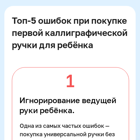
так можно определить, не скользит
ли корпус, удобно ли лежит ручка,
соответствует ли пишущая часть
наклону руки. Отказ от «примерки»
подобен покупке обуви вслепую —
вроде выглядит подходяще, но
натирает и мешает двигаться.
Магазины с демонстрационными
зонами или преподавательские
рекомендации облегчают
правильный выбор.
Зачем ребёнку
каллиграфия и как
мотивация влияет на
выбор инструментов
Каллиграфия
— это не только дисциплина