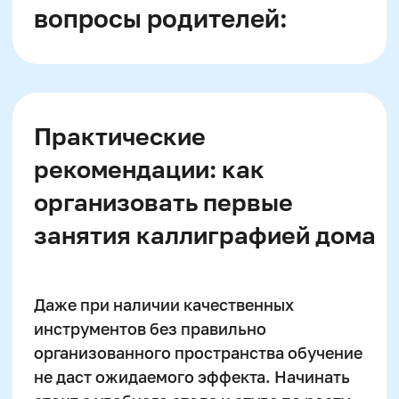
Руководитель курсов по
каллиграфии и скорописи
Тренер победителей российских и
международных олимпиад
Автор образовательных программ
Записаться на
пробный урок
Имя