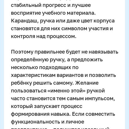
Структура и органы
управления
Сайт Минпросвещения России
Сайт Минобрнауки России
Положение о проведении акции
Публичная оферта
Политика конфиденциальности
Организация и осуществление образовательной
деятельности по программе доп. образования
© SKILLZANIA. Все права защищены.
АВТОНОМНАЯ НЕКОММЕРЧЕСКАЯ ОРГАНИЗАЦИЯ
ДОПОЛНИТЕЛЬНОГО ОБРАЗОВАНИЯ "ШКОЛА
НЕЙРОРАЗВИТИЯ И ОБУЧЕНИЯ ДЕТЕЙ"
ИНН: 9727116117, ОГРН: 1257700472831
Телефон: +7 (800) 100-11-43, Почта: anodo@skillzania.ru