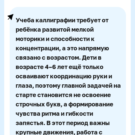
связано с возрастом. Дети в
возрасте 4–6 лет ещё только
осваивают координацию руки и
глаза, поэтому главной задачей на
старте становится не освоение
строчных букв, а формирование
чувства ритма и гибкости
запястья. В этот период важны
крупные движения, работа с
мягкими карандашами и
постепенное введение в понятие
формы букв.
На первом этапе обучения каллиграфии
карандаш имеет ряд преимуществ.
Он
С 7 до 10 лет у большинства учеников
даёт ребёнку возможность повторять
развивается устойчивый хват, появляется
линии без страха ошибки — стереть и
способность контролировать нажим и
попробовать ещё раз. Лучше всего
сохранять ритм движений. Это
подойдут мягкие графитные карандаши
подходящее время для начала
с маркировкой HB или 2B — они дают
полноценного
обучения каллиграфии
с
достаточно тёмную линию, при этом не
применением тонких линий и прописных
требуют сильного нажима. Карандаши
элементов. После 10 лет дети уже
учат основам штриховки, освоению дуг,
способны осознанно контролировать