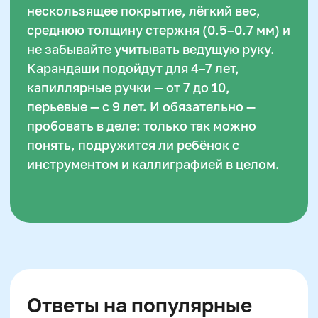
И главное — сделайте каллиграфию
не обязанностью, а увлекательным
ритуалом.
От этого зависит, станет ли письмо
для ребёнка искусством
самовыражения или утомительной
рутиной. В Skillzania мы учим детей
не только красиво писать, но и
любить процесс обучения с первых
букв.
Автор статьи:
Снежана Довгошея
Методист