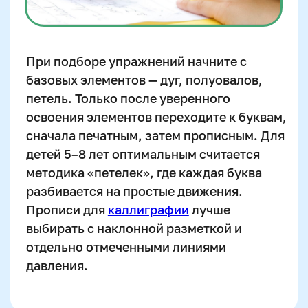
Оставить заявку
Программы
Скорочтение
Двойная выгода этим летом:
−20% на любой абонемент
Ментальная арифметика
+ второй курс в подарок*
Математика
Только до 10 августа
Красивый почерк
Подготовка к школе