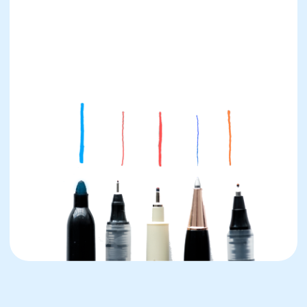
элементы «рвутся». Лучше выбрать
одну качественную эргономичную
модель с мягким ходом пера, чем
комплект сомнительных ручек с
хрупким механизмом подачи
чернил. Компании Faber-Castell,
Pelikan или Stabilo предлагают
модели с учётом детской анатомии
и требований к каллиграфии.
3
Отказ от тестирования
перед покупкой.
Ребёнок должен подержать
инструмент в руке, сделать
несколько пробных штрихов. Только