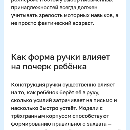
для правшей, но ещё больше — для
быть сформирован устойчивый хват и
левшей, которым нужен закруглённый
понимание нажимного письма.
или «скошенный» захват, чтобы избежать
Перьевые ручки позволяют варьировать
размазывания чернил.
толщину линии при изменении силы
давления, что даёт визуальные
Толщина корпуса также играет ключевую
эффекты, недоступные карандашу или
роль. Слишком тонкая ручка провоцирует
линеру. Однако обучать работе с
напряжение пальцев, тогда как
“пером” раньше 9 лет — редко
чрезмерно толстая мешает
оправдано, так как требует развитой
контролировать движения. Оптимальный
моторики и терпения.
диаметр — 8–10 мм. Для младших
школьников рекомендуется выбирать
модели с нескользящим резиновым
покрытием и лёгким корпусом, чтобы
снизить утомляемость при длительном
письме. Небольшая масса и центр
тяжести ближе к пишущему узлу
облегчают ведение линии даже в
непривычной для ребёнка наклонной
плоскости — это напрямую влияет на
формирование плавного и ритмичного
почерка.