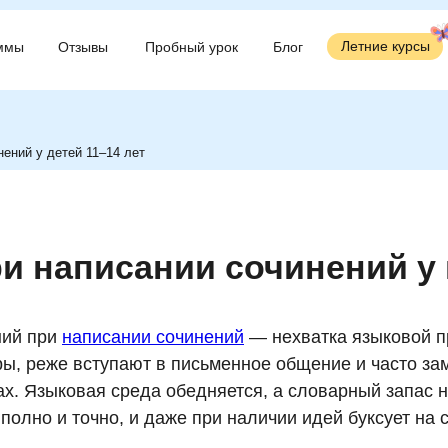
Летние курсы
Летние курсы
ммы
ммы
Отзывы
Отзывы
Пробный урок
Пробный урок
Блог
Блог
нений у детей 11–14 лет
ри написании сочинений у
ний при
написании сочинений
— нехватка языковой п
ры, реже вступают в письменное общение и часто з
. Языковая среда обедняется, а словарный запас не
полно и точно, и даже при наличии идей буксует на