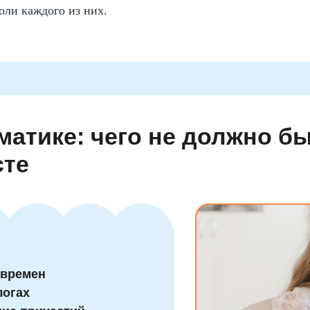
оли каждого из них.
матике: чего не должно бы
сте
 времен
логах