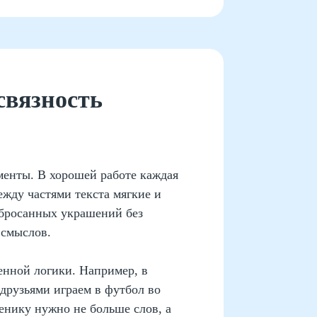
связность
менты. В хорошей работе каждая
ежду частями текста мягкие и
збросанных украшений без
 смыслов.
енной логики. Например, в
 друзьями играем в футбол во
енику нужно не больше слов, а