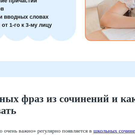
ие причастий
ов
и вводных словах
т 1-го к 3-му лицу
ых фраз из сочинений и ка
ать
о очень важно» регулярно появляется в
школьных сочин