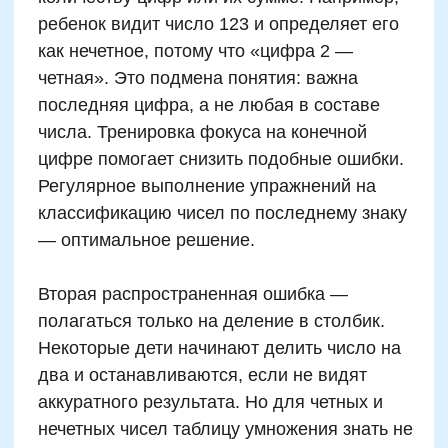
Четные и нечетные числа
в математических сказках
и историях
Истории и сказки — мощный инструмент для
закрепления абстрактных понятий. Один из
самых действенных приемов — персонажи,
олицетворяющие разные категории чисел.
Например, в сказке «Чет и НеЧет» два брата
соревнуются, кто быстрее разложит мешки с
яблоками пополам. Чет всегда справляется
точно — по два яблока в мешке, а у НеЧета
всегда что-то выпадает. Ребенку легко
запомнить логику на уровне образов.
В онлайн-курсах и занятиях
используются