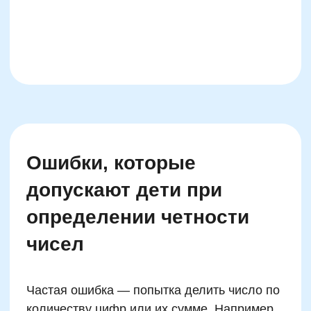
ты можешь поделить их поровну между
двумя детьми?» Конечно, ведь ноль делится
на два без остатка.
Забирайте 30 устных задач
для детей
бесплатно
Подпишитесь на нашу рассылку и ТГ-канал
Получить полезные материалы