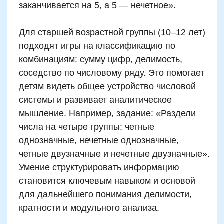
Руководитель курсов по ментальной
арифметике и математической
вертикали
Автор программ и наставник
победителей олимпиад
Сертифицированный тренер
международного уровня
Записаться на
пробный урок
Имя
Email