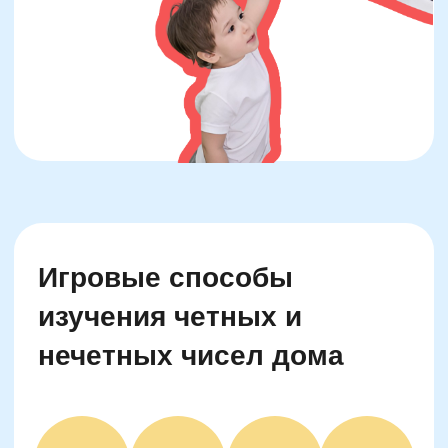
Упражнения для
закрепления: четные и
нечетные в повседневной
жизни
Дети охотно запоминают новое, когда оно
связано с окружающим их миром. Один из
эффективных подходов — внедрить понятие
четности в привычные ситуации. Например,
во время прогулки предложите сосчитать
количество шагов до лавочки. Получилось
48? Отлично, четное. Если 47 — значит, один
шаг лишний, нечетное. То же самое можно
делать по дороге в школу: считать ступени,
фонари или плитки тротуара.
Дома хорошо работает «проверка
холодильника»: ребенок считает, сколько яиц