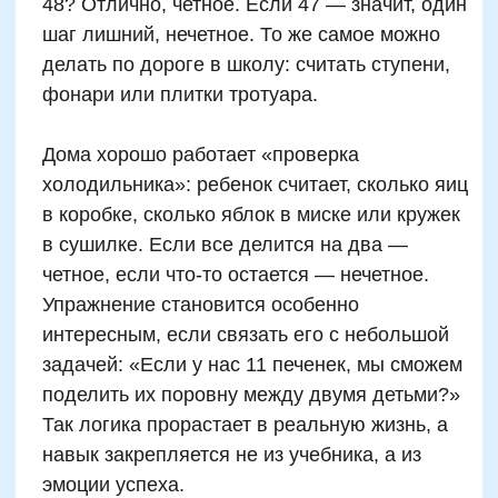
поровну и наблюдает, остается что-то, или
нет.
Также наблюдается путаница у детей, когда
речь заходит о нуле. Некоторые считают 0
нечетным, потому что он не содержит
«настоящей цифры». Это приводит к
ошибкам в дальнейших вычислениях. Важно
с самого начала проговорить, что 0 — четное
число, так как 0 можно представить как 2 × 0.
Иллюстрацией может служить пустая
корзинка: «Если в корзине вообще нет яблок,