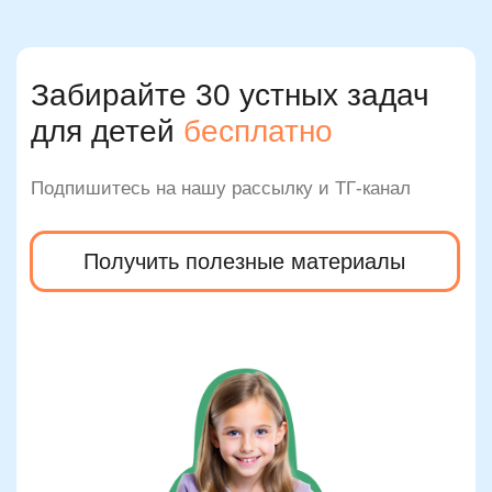
правильное определение числа продвигает
героя по игровому полю (например, кедр
должен добежать до дома, пересекая по
пути только четные мостики).
Также эффективны задания «Кто лишний?»
— среди ряда цифр нужно найти одно,
которое не подходит. Например, в ряду 4, 6,
7, 8 число 7 выделяется как нечетное.
Постепенно можно усложнять упражнение,
добавляя многозначные числа. При этом
важно не просто определить четность, но и
обосновать: «Я выбрал 135, потому что оно
заканчивается на 5, а 5 — нечетное».
Для старшей возрастной группы (10–12 лет)
подходят игры на классификацию по
комбинациям: сумму цифр, делимость,
соседство по числовому ряду. Это помогает
детям видеть общее устройство числовой
системы и развивает аналитическое
мышление. Например, задание: «Раздели
числа на четыре группы: четные