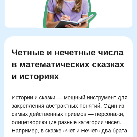
однозначные, нечетные однозначные,
четные двузначные и нечетные двузначные».
Умение структурировать информацию
становится ключевым навыком и основой
для дальнейшего понимания делимости,
кратности и модульного анализа.
Если задания встроены в игровой сюжет
(вроде путешествия по стране чисел или
спасения числовых существ), дети
показывают существенно более высокий
результат, чем при обычных тестовых
проверках. Чем больше в упражнении
смысла и неожиданности, тем выше
устойчивость знания.