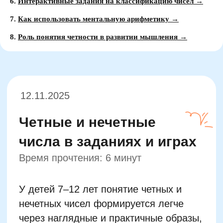
6.
Интерактивные задания на классификацию чисел →
12.11.2025
7.
Как использовать ментальную арифметику →
Четные и нечетные
числа в заданиях и играх
8.
Роль понятия четности в развитии мышления →
Время прочтения: 6 минут
У детей 7–12 лет понятие четных и
нечетных чисел формируется легче
через наглядные и практичные образы,
чем через скучные формулы. Лучше
всего работает аналогия с парами.
Четное число — это то, что можно
разделить на два без остатка, как если
бы дети делили карандаши между собой
поровну. Если дают 8 карандашей двум
детям — каждому достается по 4.
Значит, 8 — четное. Но если дать 9,
один карандаш останется лишним —
значит, это нечетное число. Маленькие
предметы (пуговицы, фасоль, игрушки)
помогают перейти от абстрактных