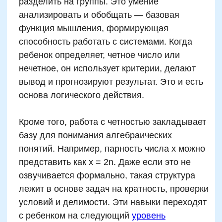
Публичная оферта
Политика конфиденциальности
Организация и осуществление образовательной
деятельности по программе доп. образования
© SKILLZANIA. Все права защищены.
АВТОНОМНАЯ НЕКОММЕРЧЕСКАЯ ОРГАНИЗАЦИЯ
ДОПОЛНИТЕЛЬНОГО ОБРАЗОВАНИЯ "ШКОЛА
НЕЙРОРАЗВИТИЯ И ОБУЧЕНИЯ ДЕТЕЙ"
ИНН: 9727116117, ОГРН: 1257700472831
Телефон: +7 (800) 100-11-43, Почта: anodo@skillzania.ru