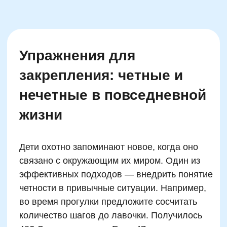
Частая ошибка — попытка делить число по
количеству цифр или их сумме. Например,
ребенок видит число 123 и определяет его
как нечетное, потому что «цифра 2 —
четная». Это подмена понятия: важна
последняя цифра, а не любая в составе
числа. Тренировка фокуса на конечной
цифре помогает снизить подобные ошибки.
Регулярное выполнение упражнений на
классификацию чисел по последнему знаку
— оптимальное решение.
Вторая распространенная ошибка —
полагаться только на деление в столбик.
Некоторые дети начинают делить число на
два и останавливаются, если не видят
аккуратного результата. Но для четных и
нечетных чисел таблицу умножения знать не
обязательно. Достаточно понимать: если при
делении на 2 остается остаток — число
нечетное. В этом помогает игра на «остаток»
— ребенок берет камешки или фишки, делит