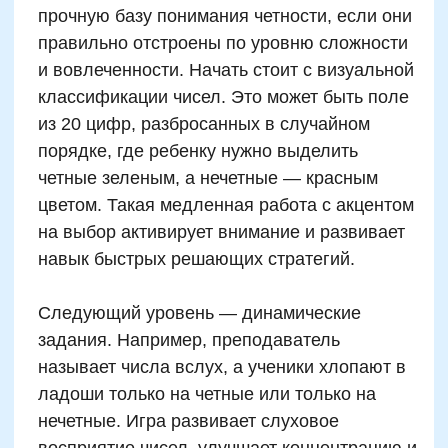
первый шаг к логической классификации.
Ребенок начинает видеть, что числа
обладают свойствами, по которым их можно
разделить на группы. Это умение
анализировать и обобщать — базовая
функция мышления, формирующая
способность работать с системами. Когда
ребенок определяет, четное число или
нечетное, он использует критерии, делают
вывод и прогнозируют результат. Это и есть
основа логического действия.
Кроме того, работа с четностью закладывает
базу для понимания алгебраических
понятий. Например, парность числа x можно
представить как x = 2n. Даже если это не
озвучивается формально, такая структура
лежит в основе задач на кратность, проверки
условий и делимости. Эти навыки переходят
с ребенком на следующий
уровень
обучения
: от конкретных объектов к
абстрактным моделям. Четные и нечетные
числа: правила и упражнения для детей,