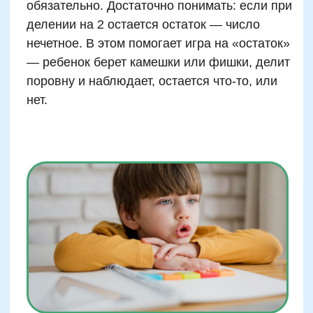
истории с участием волшебников, строящих
башни из четных кирпичей, или гномов,
которые умеют делить только поровну. Один
из примеров — задание от лесных фей,
которым нужны помощники, умеющие
сортировать вещи на парные и лишние. На
практике такие истории дают больше
вовлечения, чем сухой перечень правил. А
повторяющиеся сюжетные архетипы
позволяют детям внутренне предугадывать,
какие числа будут «удобными», а какие —
«капризными».
Интерактивные задания
на классификацию чисел