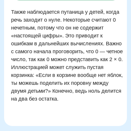
для детей 7–12 лет
Интерактивные задания формируют
прочную базу понимания четности, если они
правильно отстроены по уровню сложности
и вовлеченности. Начать стоит с визуальной
классификации чисел. Это может быть поле
из 20 цифр, разбросанных в случайном
порядке, где ребенку нужно выделить
четные зеленым, а нечетные — красным
цветом. Такая медленная работа с акцентом
на выбор активирует внимание и развивает
навык быстрых решающих стратегий.
Следующий уровень — динамические
задания. Например, преподаватель
называет числа вслух, а ученики хлопают в
ладоши только на четные или только на
нечетные. Игра развивает слуховое
восприятие чисел, улучшает концентрацию и
уменьшает количество импульсивных
ошибок. Вариант для самостоятельной
работы — онлайн-квест, где каждое