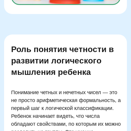
О школе
Отзывы
Лицензия на образование
Блог
Тарифы
Подробнее
Реферальная программа
Наши методисты
Материнский капитал
Вакансии
Структура и органы управления
Сайт Минпросвещения России
Сайт Минобрнауки России
Положение о проведении акции