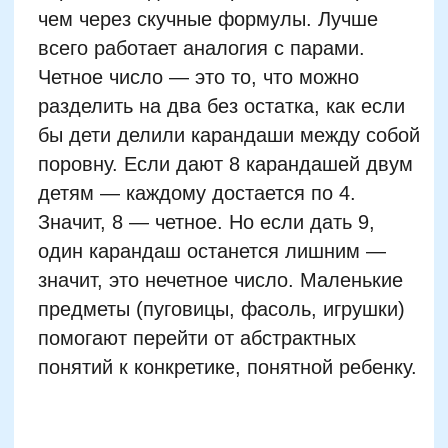
понятий к конкретике, понятной ребенку.
Полезна также ассоциация с
«правильными» и «неправильными»
парами. Четные числа любят порядок:
все делится поровну, никто не
обижается. Нечетные — как непарные
носки. Один всегда остается лишним.
Эмоциональное отличие помогает
визуализировать идею четности как
порядка и равенства. Помимо этого,
можно использовать простую фразу-
запоминалку: «Четные заканчиваются
на 0, 2, 4, 6 или 8, а нечетные — на 1, 3,
5, 7, 9».
Хорошо работает и идея с проверкой
деления на 2 в уме. Если число можно
легко разделить на 2 без остатка, оно
четное. Дети могут потренироваться с
числами до 20, а затем — с десятками и