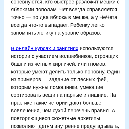
Как использовать
ментальную арифметику
для понимания свойств
чисел
Разложение чисел на слагаемые
Упор на устный счет по двойкам
Работа с числами в паре
Анализ последней цифры числа
Сравнение сумм четных и
нечетных
Флеш-карточки с проверкой
четности
Устные викторины с таймером