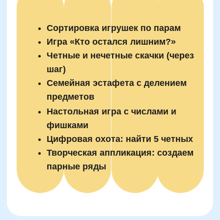
в коробке, сколько яблок в миске или кружек
в сушилке. Если все делится на два —
четное, если что-то остается — нечетное.
Упражнение становится особенно
интересным, если связать его с небольшой
задачей: «Если у нас 11 печенек, мы сможем
поделить их поровну между двумя детьми?»
Так логика прорастает в реальную жизнь, а
навык закрепляется не из учебника, а из
эмоции успеха.
Ошибки, которые
допускают дети при
определении четности
чисел