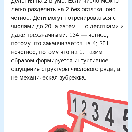
Игровые способы
изучения четных и
нечетных чисел дома
Сортировка игрушек по парам
Игра «Кто остался лишним?»
Четные и нечетные скачки (через
шаг)
Семейная эстафета с делением
предметов
Настольная игра с числами и
фишками
Цифровая охота: найти 5 четных
Творческая аппликация: создаем
парные ряды