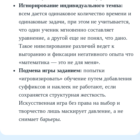
Руководитель курсов по ментальной
Игнорирование индивидуального темпа:
арифметике и математической
всем дается одинаковое количество времени и
вертикали
одинаковые задачи, при этом не учитывается,
Автор программ и наставник
что один ученик мгновенно составляет
победителей олимпиад
уравнение, а другой еще не понял, что дано.
Сертифицированный тренер
международного уровня
Такое нивелирование различий ведет к
выгоранию и фиксации негативного опыта что
«математика — это не для меня».
Подмена игры заданием:
попытки
«игровизировать» обучение путем добавления
Записаться на
суффиксов и наклеек не работают, если
пробный урок
сохраняется структурная жесткость.
Имя
Искусственная игра без права на выбор и
творчество лишь маскирует давление, а не
снимает барьеры.
Email