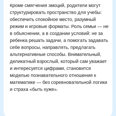
Оставить заявку
Программы
Скорочтение
Ментальная арифметика
Математика
Подробнее
Красивый почерк
Подготовка к школе
Написание сочинений
Русский язык
Нейрокурс
О школе
Отзывы
Лицензия на образование