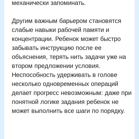
конкретных предметов к абстрактному
мышлению. Если в первых классах
задачи опираются на счет «яблок» и
«карандашей», позже числа и действия
становятся отвлеченными. Этот переход
требует сформированной вербализации:
умения удерживать образы и
оперировать ими в голове. При
отсутствии этих навыков ребенок
перестает «видеть» задачи и начинает
механически угадывать ответы.