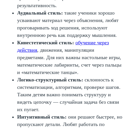
результативность.
Аудиальный стиль:
такие ученики хорошо
усваивают материал через объяснения, любят
проговаривать ход решения, используют
внутреннюю речь как поддержку мышления.
Кинестетический стиль:
обучение через
действия
, движения, манипуляции
предметами. Для них важны настольные игры,
Кроме смягчения эмоций, родители могут
математические лабиринты, счет через пальцы
структурировать пространство для учебы:
обеспечить спокойное место, разумный
и «математические танцы».
режим и игровые форматы. Роль семьи — не
Логико-структурный стиль:
склонность к
в объяснении, а в создании условий: не за
систематизации, алгоритмам, проверке шагов.
ребенка решать задачи, а помогать задавать
себе вопросы, направлять, предлагать
Таким детям важно понимать структуру и
альтернативные способы. Внимательный,
видеть цепочку — случайная задача без связи
деликатный взрослый, который сам уважает
их пугает.
и интересуется цифрами, становится
моделью познавательного отношения к
Интуитивный стиль:
они решают быстрее, но
математике — без соревновательной логики
пропускают детали. Любят работать по
и страха «быть хуже».