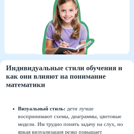
Роль родительской
поддержки в
формировании
уверенности в математике
Родители, которые вовремя замечают
трудности и реагируют не критикой, а
Индивидуальные стили обучения и
поддержкой, дают ребенку главное —
ощущение безопасности при ошибке.
как они влияют на понимание
Именно такое эмоциональное
математики
сопровождение позволяет мозгу работать
гибко, искать нестандартные решения и не
бояться снова взяться за задачник после
неудачи. Уверенность в математике
Визуальный стиль:
дети лучше
напрямую связана с опытом успеха, который
ребенок испытает рядом с взрослым
воспринимают схемы, диаграммы, цветовые
фигурой без давления.
модели. Им трудно понять задачу на слух, но
яркая визуализация резко повышает