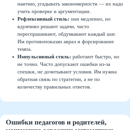
наитию, угадывать закономерности — их надо
учить проверке и аргументации.
Рефлексивный стиль:
они медленно, но
вдумчиво решают задачи, часто
переспрашивают, обдумывают каждый шаг.
Им противопоказан аврал и форсирование
Подходы, которые помогут
темпа.
избежать перегрузки и
Импульсивный стиль:
работают быстро, но
страха перед задачами
не точно. Часто допускают ошибки из-за
спешки, не дочитывают условия. Им нужна
обратная связь по стратегии, а не по
количеству правильных ответов.
Дозированная длительность
занятий
Игровая подача извлечения
смысла
Перемежение типов
деятельности
Ошибки педагогов и родителей,
Визуализация решений и
Акцент на поиск, а не результат