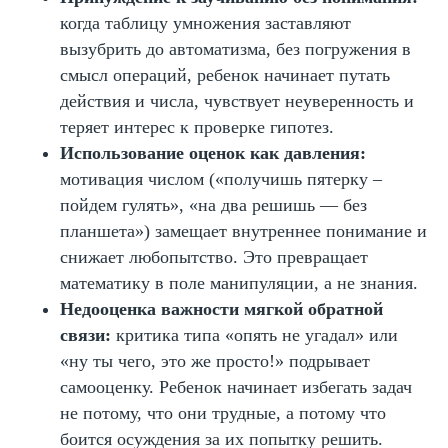
Рисовать схемы и числовые
Разрешать сочинять задачи
когда таблицу умножения заставляют
модели
самостоятельно
вызубрить до автоматизма, без погружения в
Поддерживать гипотезы и
нестандартность
смысл операций, ребенок начинает путать
Регулярно обсуждать найденные
действия и числа, чувствует неуверенность и
закономерности
теряет интерес к проверке гипотез.
Использование оценок как давления:
мотивация числом («получишь пятерку –
пойдем гулять», «на два решишь — без
планшета») замещает внутреннее понимание и
Автор статьи:
снижает любопытство. Это превращает
Татьяна Левончук
Методист
математику в поле манипуляции, а не знания.
Недооценка важности мягкой обратной
связи:
критика типа «опять не угадал» или
«ну ты чего, это же просто!» подрывает
самооценку. Ребенок начинает избегать задач
не потому, что они трудные, а потому что
боится осуждения за их попытку решить.