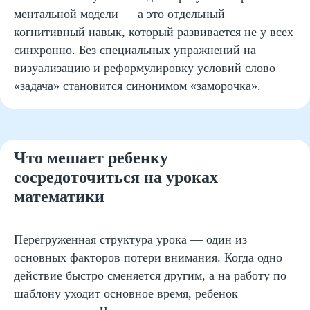
ментальной модели — а это отдельный
дольше удерживать инструкцию в памяти,
сосредотачиваться на последовательных
когнитивный навык, который развивается не у всех
шагах и не терять интерес к поиску решения.
синхронно. Без специальных упражнений на
Исследования показывают, что именно
визуализацию и реформулировку условий слово
внимание, а не абстрактный «интеллект»,
чаще всего предсказывает успех в
«задача» становится синонимом «заморочка».
арифметических действиях в младшей
школе.
Что мешает ребенку
сосредоточиться на уроках
математики
Перегруженная структура урока — один из
основных факторов потери внимания. Когда одно
действие быстро сменяется другим, а на работу по
Сложные вычисления требуют чередования
шаблону уходит основное время, ребенок
фокусировки и переключения. При этом