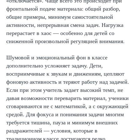
«отключается». Чаще всего это происходит при
значимо именно произвольное внимание —
способность направленно и по собственной
фронтальной подаче материала: общий разбор,
воле управлять внимательным ресурсом.
общие примеры, минимум самостоятельной
Оно формируется постепенно, при
активности, непрерывная смена задач. Нагрузка
систематических когнитивных тренировках и
корректной педагогической поддержке. Без
перерастает в хаос — особенно для детей со
него ребенок может «застревать» на одном
сниженной произвольной регуляцией внимания.
шаге, теряя нить логики и раздражаясь из-за
задержки.
Шумовой и эмоциональный фон в классе
дополнительно усложняет задачу. Дети,
восприимчивые к звукам и движениям, цепляют
фоновую активность и теряют работу над задачей.
Если при этом учитель задает высокий темп, не
давая возможности переварить материал, ученики
сговариваются не с математикой, а с окружающей
средой. Для фокуса и понимания задачи многим
требуется тишина, пауза и минимум внешних
раздражителей — условия, которые в
традиционном классе достигаются редко.