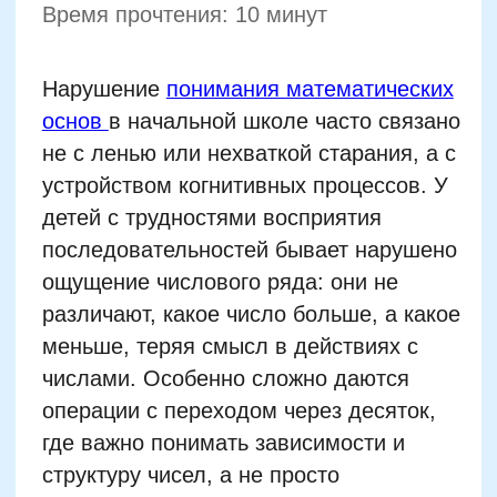
операции с переходом через десяток,
где важно понимать зависимости и
структуру чисел, а не просто
механически запоминать.
Другим важным барьером становятся
слабые навыки рабочей памяти и
концентрации. Ребенок может быстро
забывать инструкцию после ее
объяснения, терять нить задачи уже на
втором предложении условия.
Неспособность удерживать в голове
несколько одновременных операций
делает прогресс невозможным: даже при
понятной логике задания ребенок не
может выполнить все шаги по порядку.
Многие дети сталкиваются с
трудностями при переходе от