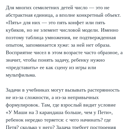
Для многих семилетних детей число — это не
абстрактная единица, а вполне конкретный объект.
«Пять» для них — это пять конфет или пять
кубиков, но не элемент числовой модели. Именно
поэтому таблица умножения, не подтвержденная
опытом, запоминается хуже: за ней нет образа.
Восприятие чисел в этом возрасте часто образное, а
значит, чтобы понять задачу, ребенку нужно
«представить» ее как сцену из игры или
мультфильма.
Связь между развитием
Задачи в учебниках могут вызывать растерянность
внимания и успехами в
не из-за сложности, а из-за непривычных
счете и логике
формулировок. Там, где взрослый видит условие
«У Маши на 3 карандаша больше, чем у Пети»,
Устойчивое внимание обеспечивает
способность видеть задачу целиком, не
ребенок нередко теряется: с чего начинать? где
теряя детали. Дети с развитыми
Петя? сколько у него? Задача требует построения
механизмами саморегуляции способны