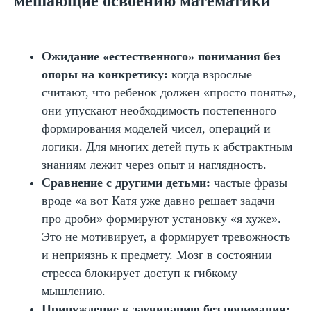
мешающие освоению математики
понятий
Снижение темпа ради
осмысления
Создание условий без сравнения
Ожидание «естественного» понимания без
опоры на конкретику:
когда взрослые
считают, что ребенок должен «просто понять»,
они упускают необходимость постепенного
Как развить
формирования моделей чисел, операций и
математическое
логики. Для многих детей путь к абстрактным
мышление у ребенка 7–12
знаниям лежит через опыт и наглядность.
лет
Сравнение с другими детьми:
частые фразы
вроде «а вот Катя уже давно решает задачи
про дроби» формируют установку «я хуже».
Разбирать задачи вместе
Это не мотивирует, а формирует тревожность
пошагово
и неприязнь к предмету. Мозг в состоянии
Играть в настольные логические
стресса блокирует доступ к гибкому
игры
мышлению.
Ввести ежедневные
«цифровые» ситуации
Принуждение к заучиванию без понимания: