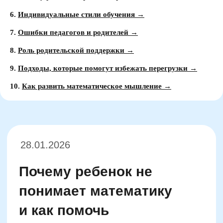
6.
Индивидуальные стили обучения →
7.
Ошибки педагогов и родителей →
28.01.2026
8.
Роль родительской поддержки →
Почему ребенок не
9.
Подходы, которые помогут избежать перегрузки →
понимает математику
и как помочь
10.
Как развить математическое мышление →
Время прочтения: 10 минут
Нарушение
понимания математических
основ
в начальной школе часто связано
не с ленью или нехваткой старания, а с
устройством когнитивных процессов. У
детей с трудностями восприятия
последовательностей бывает нарушено
ощущение числового ряда: они не
различают, какое число больше, а какое
меньше, теряя смысл в действиях с
числами. Особенно сложно даются