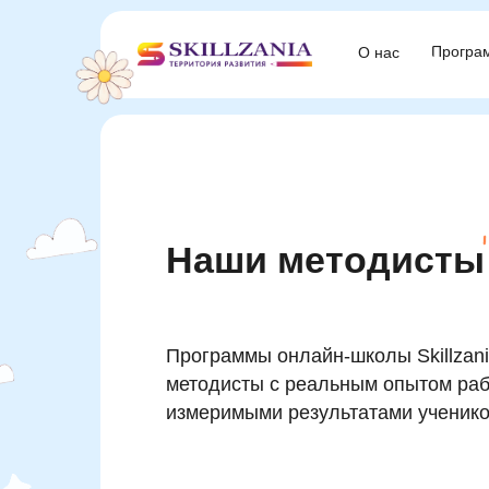
Програ
Програ
О нас
О нас
Наши методисты
Программы онлайн-школы Skillzan
методисты с реальным опытом раб
измеримыми результатами ученико