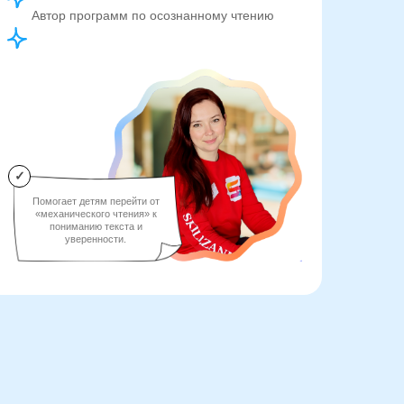
Автор программ по осознанному чтению
✓
Помогает детям перейти от
«механического чтения» к
пониманию текста и
уверенности.