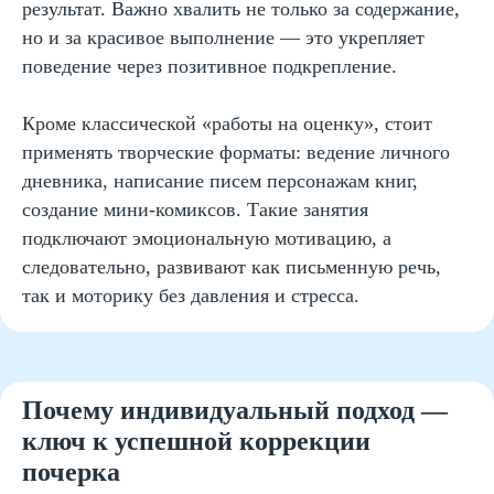
результат. Важно хвалить не только за содержание,
Оставить заявку
но и за красивое выполнение — это укрепляет
поведение через позитивное подкрепление.
Программы
Скорочтение
Кроме классической «работы на оценку», стоит
Ментальная арифметика
применять творческие форматы: ведение личного
Математика
дневника, написание писем персонажам книг,
создание мини-комиксов. Такие занятия
Красивый почерк
подключают эмоциональную мотивацию, а
Подготовка к школе
следовательно, развивают как письменную речь,
Написание сочинений
так и моторику без давления и стресса.
Русский язык
Нейрокурс
Почему индивидуальный подход —
О школе
ключ к успешной коррекции
Отзывы
почерка