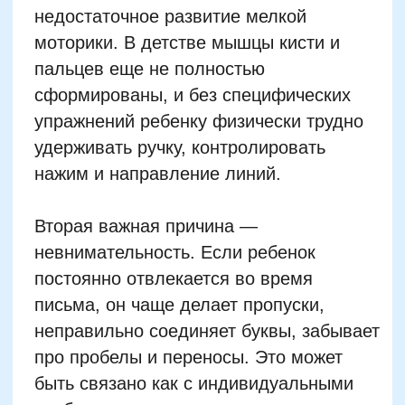
информационное перенасыщение: детям
непросто долго концентрироваться на
монотонной активности, если их нервная
система не подготовлена к этому.
Наконец, некачественный или
деформированный почерк может быть
симптомом дисграфии —
специфического нарушения письма, при
котором ребенок путает буквы, меняет
их местами или пишет зеркально. Здесь
обычные упражнения не помогут:
требуется комплексная коррекция с
участием нейропсихолога и логопеда.
По статистике, признаки дисграфии
наблюдаются у 35–45% детей младшего
школьного возраста, особенно в первом
и втором классе. Ранняя диагностика
имеет критическое значение.