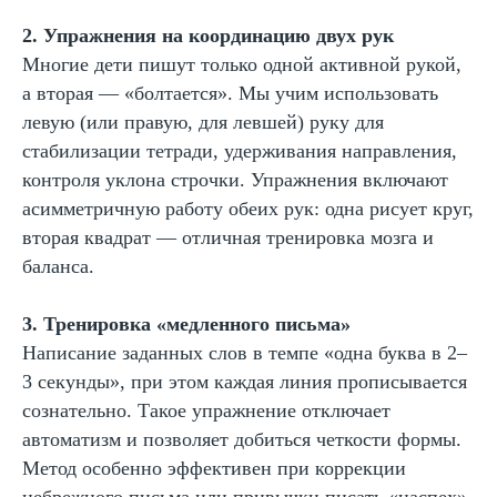
2. Упражнения на координацию двух рук
Телефон
Многие дети пишут только одной активной рукой,
+7
а вторая — «болтается». Мы учим использовать
левую (или правую, для левшей) руку для
Промокод:
стабилизации тетради, удерживания направления,
контроля уклона строчки. Упражнения включают
Подробнее
асимметричную работу обеих рук: одна рисует круг,
Даю согласие
на рассылку рекламно-информационных
материалов
вторая квадрат — отличная тренировка мозга и
баланса.
Отправить
3. Тренировка «медленного письма»
жимая на кнопку, вы даете согласие на обработку и распространение
Написание заданных слов в темпе «одна буква в 2–
персональных данных
3 секунды», при этом каждая линия прописывается
сознательно. Такое упражнение отключает
автоматизм и позволяет добиться четкости формы.
Метод особенно эффективен при коррекции