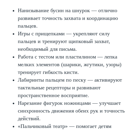
Нанизывание бусин на шнурок — отлично
развивает точность захвата и координацию
пальцев.
Игры с прищепками — укрепляют силу
пальцев и тренируют щипковый захват,
необходимый для письма.
Работа с тестом или пластилином — лепка
мелких элементов (шарики, жгутики, узоры)
тренирует гибкость кисти.
Лабиринты пальцем по песку — активируют
Получите пропись-
тактильные рецепторы и развивают
нейротренажер
бесплатно
пространственное восприятие.
Нарезание фигурок ножницами — улучшает
Подпишитесь на нашу рассылку и ТГ-канал
синхронность движения обеих рук и точность
Получить полезные материалы
действий.
«Пальчиковый театр» — помогает детям