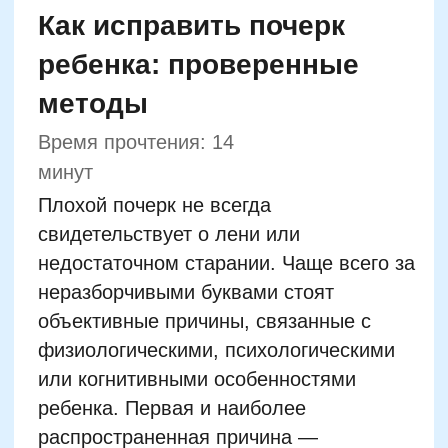
или когнитивными особенностями
ребенка. Первая и наиболее
распространенная причина —
недостаточное развитие мелкой
моторики. В детстве мышцы кисти и
пальцев еще не полностью
сформированы, и без специфических
упражнений ребенку физически трудно
удерживать ручку, контролировать
нажим и направление линий.
Вторая важная причина —
невнимательность. Если ребенок
постоянно отвлекается во время
письма, он чаще делает пропуски,
неправильно соединяет буквы, забывает
про пробелы и переносы. Это может
быть связано как с индивидуальными
особенностями характера, так и с
начальными проявлениями СДВГ.
Добавим к этому общее