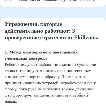
Руководитель курсов по каллиграфии
и скорописи
Упражнения, которые
Тренер победителей российских и
действительно работают: 3
международных олимпиад
проверенные стратегии от Skillzania
Автор образовательных программ
1. Метод многократного повторения с
элементами контроля
Записаться на
Ребенок получает шаблон письменной буквы или
Двойная выгода этим летом:
пробный урок
слова и тренируется писать его с постепенным
−20% на любой абонемент
снижением опоры на образец. Применяется
Имя
+ второй курс в подарок*
принцип «заливки» тетрадей: отрабатываем одну
Только до 7 августа
форму, пока рука не запомнит точное движение.
Это формирует мышечную память и стойкий
Email
навык.