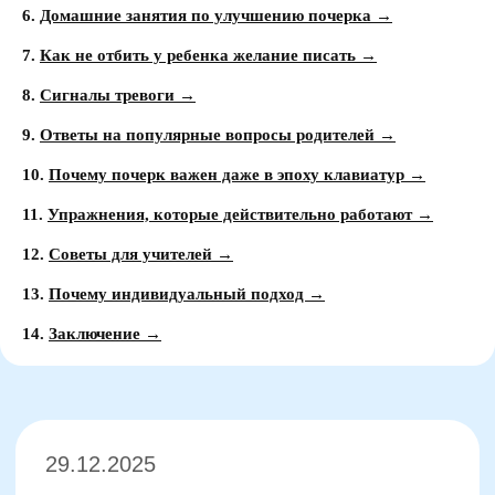
6.
Домашние занятия по улучшению почерка →
7.
Как не отбить у ребенка желание писать →
8.
Сигналы тревоги →
9.
Ответы на популярные вопросы родителей →
10.
Почему почерк важен даже в эпоху клавиатур →
29.12.2025
11.
Упражнения, которые действительно работают →
Как исправить почерк
12.
Советы для учителей →
ребенка: проверенные
методы
13.
Почему индивидуальный подход →
Время прочтения: 14
14.
Заключение →
минут
Плохой почерк не всегда
свидетельствует о лени или
недостаточном старании. Чаще всего за
неразборчивыми буквами стоят
объективные причины, связанные с
физиологическими, психологическими