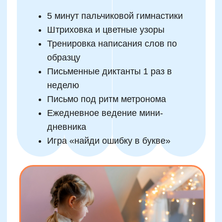
Ответы на популярные
вопросы родителей: «Как
исправить почерк
ребенка?»
Родители часто задаются вопросами, на
которые не всегда получают конкретные
рекомендации. Ниже — подборка наиболее
частых запросов с экспертными ответами,
основанными на опыте педагогов Skillzania и
практической психологии.