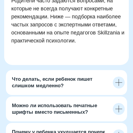
Что делать, если ребенок пишет
слишком медленно?
Заключение: путь к
Можно ли использовать печатные
красивому почерку
шрифты вместо письменных?
начинается с деталей
Почему у ребенка ухудшается почерк
Хороший почерк — это результат системной,