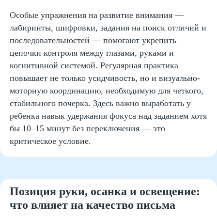
улучшению почерка: план
Особые упражнения на развитие внимания —
занятий для родителей
лабиринты, шифровки, задания на поиск отличий и
последовательностей — помогают укрепить
цепочки контроля между глазами, руками и
когнитивной системой. Регулярная практика
5 минут пальчиковой гимнастики
повышает не только усидчивость, но и визуально-
Штриховка и цветные узоры
моторную координацию, необходимую для четкого,
Тренировка написания слов по
стабильного почерка. Здесь важно выработать у
образцу
Письменные диктанты 1 раз в
ребенка навык удержания фокуса над заданием хотя
неделю
бы 10–15 минут без переключения — это
Письмо под ритм метронома
критическое условие.
Ежедневное ведение мини-
дневника
Игра «найди ошибку в букве»
Позиция руки, осанка и освещение:
что влияет на качество письма