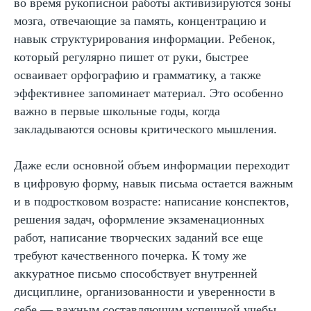
во время рукописной работы активизируются зоны
мозга, отвечающие за память, концентрацию и
навык структурирования информации. Ребенок,
Если вы ищете,
как исправить почерк
ребенка
— начните с малого: глядите на
который регулярно пишет от руки, быстрее
процесс его глазами, поддержите
осваивает орфографию и грамматику, а также
формирование привычки, уберите стресс из
письма и соблюдайте регулярность.
эффективнее запоминает материал. Это особенно
Остальное — вопрос времени, доброй
важно в первые школьные годы, когда
педагогики и грамотных упражнений.
закладываются основы критического мышления.
Даже если основной объем информации переходит
в цифровую форму, навык письма остается важным
Автор статьи:
и в подростковом возрасте: написание конспектов,
Снежана Довгошея
Методист
решения задач, оформление экзаменационных
работ, написание творческих заданий все еще
требуют качественного почерка. К тому же
аккуратное письмо способствует внутренней
дисциплине, организованности и уверенности в
себе — важным составляющим успешной учебы.