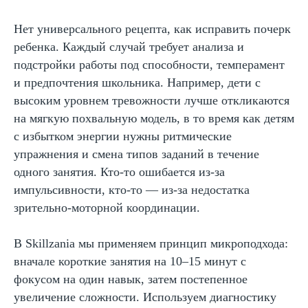
Лицензия на образование
Блог
Нет универсального рецепта, как исправить почерк
Тарифы
ребенка. Каждый случай требует анализа и
подстройки работы под способности, темперамент
Реферальная программа
и предпочтения школьника. Например, дети с
Наши методисты
высоким уровнем тревожности лучше откликаются
Материнский капитал
на мягкую похвальную модель, в то время как детям
Вакансии
с избытком энергии нужны ритмические
упражнения и смена типов заданий в течение
одного занятия. Кто-то ошибается из-за
Структура и органы управления
импульсивности, кто-то — из-за недостатка
Сайт Минпросвещения России
Сайт Минобрнауки России
зрительно-моторной координации.
Положение о проведении акции
В Skillzania мы применяем принцип микроподхода:
Публичная оферта
вначале короткие занятия на 10–15 минут с
Политика конфиденциальности
фокусом на один навык, затем постепенное
увеличение сложности. Используем диагностику
Организация и осуществление образовательной