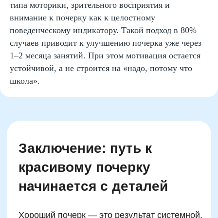
типа моторики, зрительного восприятия и
деятельности по программе доп. образования
© SKILLZANIA. Все права защищены.
внимание к почерку как к целостному
поведенческому индикатору. Такой подход в 80%
АВТОНОМНАЯ НЕКОММЕРЧЕСКАЯ ОРГАНИЗАЦИЯ
случаев приводит к улучшению почерка уже через
ДОПОЛНИТЕЛЬНОГО ОБРАЗОВАНИЯ "ШКОЛА
НЕЙРОРАЗВИТИЯ И ОБУЧЕНИЯ ДЕТЕЙ"
1–2 месяца занятий. При этом мотивация остается
ИНН: 9727116117, ОГРН: 1257700472831
Телефон: +7 (800) 100-11-43, Почта: anodo@skillzania.ru
устойчивой, а не строится на «надо, потому что
школа».