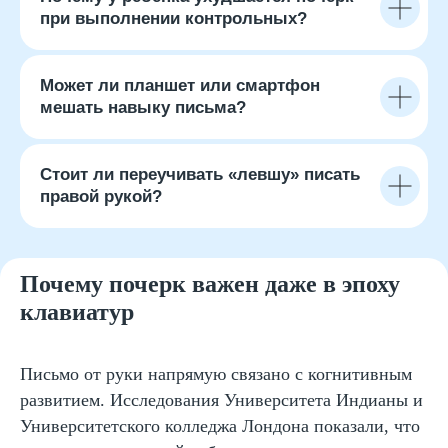
внимательной и терпеливой работы. В нем
при выполнении контрольных?
соединяются моторика, внимание, осанка,
освещение, настроение ребенка и
поддержка взрослых. Нет «плохих» детей,
Может ли планшет или смартфон
есть те, чьи особенности не были вовремя
мешать навыку письма?
распознаны или учтены. Чем раньше создать
условия для развития письма — через игру,
интерес и адаптированную практику — тем
увереннее ребенок войдет в школьный ритм
Стоит ли переучивать «левшу» писать
и сможет сосредоточиться на смысле, а не
правой рукой?
на форме букв.
Почему почерк важен даже в эпоху
клавиатур
Письмо от руки напрямую связано с когнитивным
развитием. Исследования Университета Индианы и
Университетского колледжа Лондона показали, что