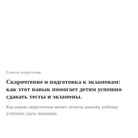
Оставить заявку
Программы
Скорочтение
Ментальная арифметика
Советы родителям
Математика
Скорочтение и подготовка к экзаменам:
Красивый почерк
как этот навык помогает детям успешно
сдавать тесты и экзамены.
Подготовка к школе
Написание сочинений
Как навык скорочтения может помочь вашему ребенку
успешно сдать экзамены.
Русский язык
Нейрокурс