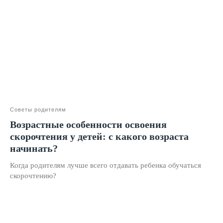
О школе
Отзывы
Лицензия на образование
Блог
Тарифы
Реферальная программа
Наши методисты
Советы родителям
Возрастные особенности освоения
Материнский капитал
скорочтения у детей: с какого возраста
Вакансии
начинать?
Когда родителям лучше всего отдавать ребенка обучаться
Структура и органы управления
скорочтению?
Сайт Минпросвещения России
Сайт Минобрнауки России
Положение о проведении акции