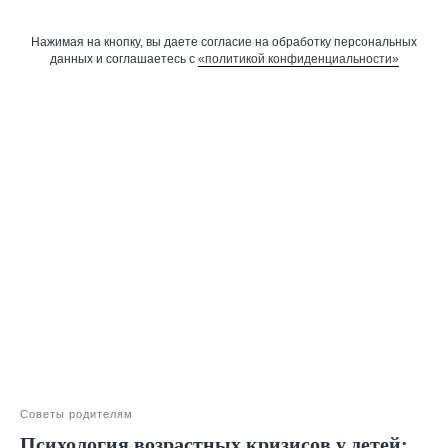
Нажимая на кнопку, вы даете согласие на обработку персональных
данных и соглашаетесь c
«политикой конфиденциальности»
Оставить заявку
Программы
Скорочтение
Ментальная арифметика
Математика
Красивый почерк
Подготовка к школе
Написание сочинений
Советы родителям
Русский язык
Психология возрастных кризисов у детей: