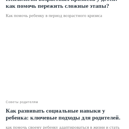
как помочь пережить сложные этапы?
Нейрокурс
Как помочь ребенку в период возрастного кризиса
О школе
Отзывы
Лицензия на образование
Блог
Тарифы
Реферальная программа
Наши методисты
Материнский капитал
Вакансии
Советы родителям
Как развивать социальные навыки у
Структура и органы управления
ребенка: ключевые подходы для родителей.
Сайт Минпросвещения России
как помочь своему ребенку адаптироваться в жизни и стать
Сайт Минобрнауки России