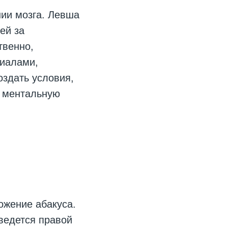
ии мозга. Левша
ей за
твенно,
риалами,
оздать условия,
ь ментальную
ожение абакуса.
ведется правой