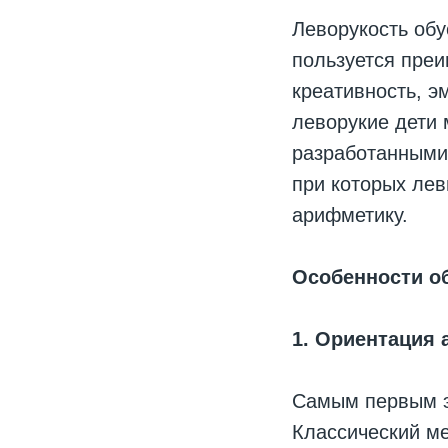
Леворукость об
пользуется преи
креативность, э
леворукие дети 
разработанными 
при которых ле
арифметику.
Особенности о
1. Ориентация 
Самым первым э
Классический ме