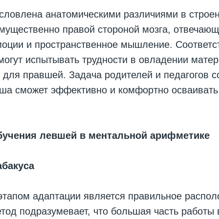
условлена анатомическими различиями в строен
мущественно правой стороной мозга, отвечающ
моции и пространственное мышление. Соответс
могут испытывать трудности в овладении мате
для правшей. Задача родителей и педагогов с
вша сможет эффективно и комфортно осваиват
бучения левшей в ментальной арифметике
абакуса
тапом адаптации является правильное распол
тод подразумевает, что большая часть работы 