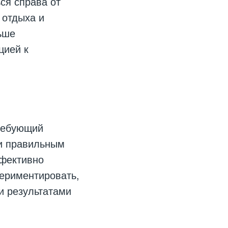
ся справа от
 отдыха и
ьше
цией к
ребующий
 и правильным
ффективно
периментировать,
и результатами