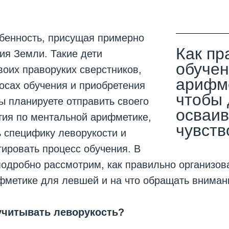
обенность, присущая примерно
Как пр
ия Земли. Такие дети
обуче
воих праворуких сверстников,
арифм
осах обучения и приобретения
чтобы 
ы планируете отправить своего
осваив
тия по ментальной арифметике,
чувств
 специфику леворукости и
ировать процесс обучения. В
подробно рассмотрим, как правильно организов
фметике для левшей и на что обращать вниман
учитывать леворукость?