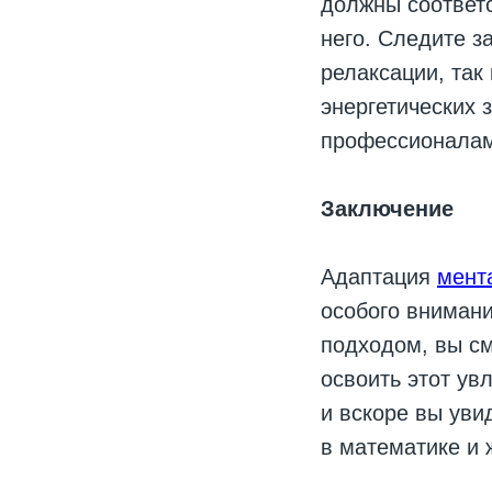
должны соответс
него. Следите з
релаксации, так
энергетических 
профессионалам
Заключение
Адаптация
мент
особого вниман
подходом, вы с
освоить этот ув
и вскоре вы уви
в математике и 