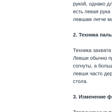
рукой, однако д
есть левая рука
левшам легче м
2. Техника пал
Техника захвата
Левши обычно пр
согнуты, а боль
левши часто дер
стола.
3. Изменение 