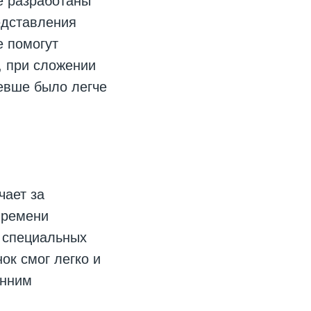
е разработаны
едставления
е помогут
, при сложении
евше было легче
чает за
времени
е специальных
ок смог легко и
енним