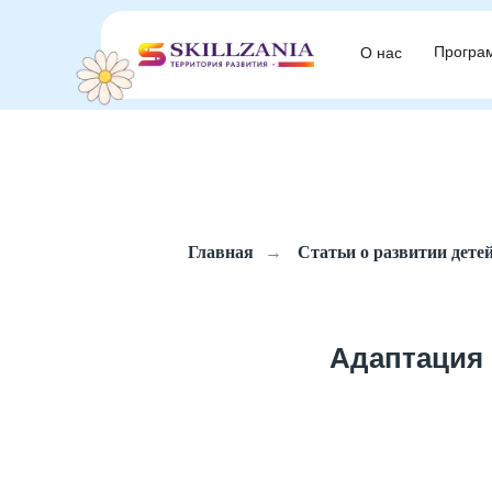
Програ
Програ
О нас
О нас
Главная
→
Статьи о развитии дете
Адаптация 