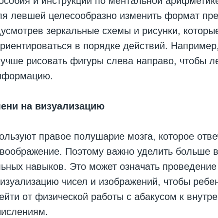
особия и инструкции по ментальной арифметик
ля левшей целесообразно изменить формат пр
усмотрев зеркальные схемы и рисунки, которы
риентироваться в порядке действий. Например
учше рисовать фигуры слева направо, чтобы л
нформацию.
мени на визуализацию
льзуют правое полушарие мозга, которое отве
 воображение. Поэтому важно уделить больше 
льных навыков. Это может означать проведени
изуализацию чисел и изображений, чтобы ребен
ейти от физической работы с абакусом к внутр
ислениям.