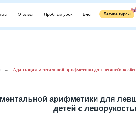
Летние курсы
Летние курсы
ммы
ммы
Отзывы
Отзывы
Пробный урок
Пробный урок
Блог
Блог
й
→
Адаптация ментальной арифметики для левшей: особенн
ментальной арифметики для левш
детей с леворукость