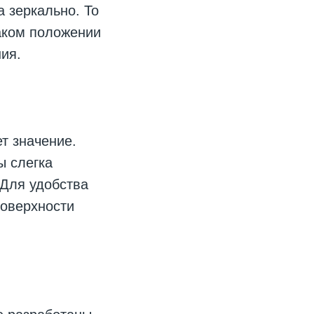
 зеркально. То
таком положении
ия.
т значение.
ы слегка
 Для удобства
поверхности