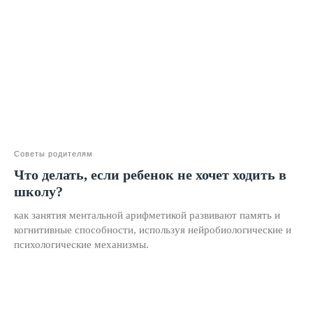
Материнский капитал
Вакансии
Структура и органы управления
Сайт Минпросвещения России
Сайт Минобрнауки России
Положение о проведении акции
Публичная оферта
Советы родителям
Политика конфиденциальности
Что делать, если ребенок не хочет ходить в
школу?
Организация и осуществление образовательной
деятельности по программе доп. образования
как занятия ментальной арифметикой развивают память и
© SKILLZANIA. Все права защищены.
когнитивные способности, используя нейробиологические и
психологические механизмы.
АВТОНОМНАЯ НЕКОММЕРЧЕСКАЯ ОРГАНИЗАЦИЯ
ДОПОЛНИТЕЛЬНОГО ОБРАЗОВАНИЯ "ШКОЛА
НЕЙРОРАЗВИТИЯ И ОБУЧЕНИЯ ДЕТЕЙ"
ИНН: 9727116117, ОГРН: 1257700472831
Телефон: +7 (800) 100-11-43, Почта: anodo@skillzania.ru