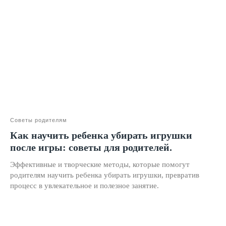
Красивый почерк
Подготовка к школе
Написание сочинений
Русский язык
Нейрокурс
О школе
Советы родителям
Отзывы
Как научить ребенка убирать игрушки
после игры: советы для родителей.
Лицензия на образование
Блог
Эффективные и творческие методы, которые помогут
родителям научить ребенка убирать игрушки, превратив
Тарифы
процесс в увлекательное и полезное занятие.
Реферальная программа
Наши методисты