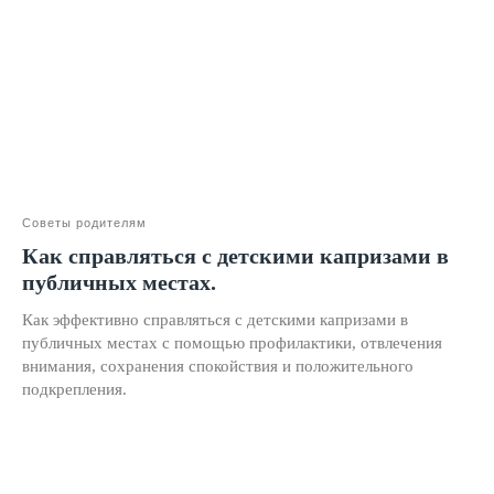
Двойная выгода этим летом:
−20% на любой абонемент
+ второй курс в подарок*
Только до 10 августа
Советы родителям
Как справляться с детскими капризами в
публичных местах.
Как эффективно справляться с детскими капризами в
публичных местах с помощью профилактики, отвлечения
внимания, сохранения спокойствия и положительного
Подробнее
подкрепления.