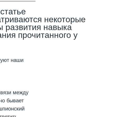
 статье
триваются некоторые
 развития навыка
ния прочитанного у
зуют наши
связи между
но бывает
шпионский
тветить,