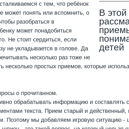
сталкиваемся с тем, что ребёнок
В этой
не может понять или вспомнить, о
рассма
 чтобы разобраться в
приемы
бенку может понадобиться
понима
о. Не стоит сердиться, если
детей
у не укладывается в голове. Да
речитывать несколько раз тоже не
ь несколько простых приемов, которые исполь
просы о прочитанном.
тивно обрабатывать информацию и составлять 
ентами текста. Прием старый и действенный, 
м. Поэтому мы добавляем игровую ситуацию - 
 шпион - это такой вопрос, на который нельзя о