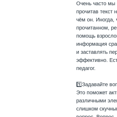
Очень часто мы 
прочитав текст 
чём он. Иногда,
прочитанном, ре
помощь взрослог
информация сраз
и заставлять пе
эффективно. Ест
педагог.
1️⃣Задавайте во
Это поможет ак
различными элем
слишком скучны
вопрос. Вопрос -