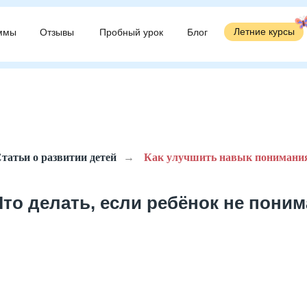
Летние курсы
Летние курсы
ммы
ммы
Отзывы
Отзывы
Пробный урок
Пробный урок
Блог
Блог
татьи о развитии детей
→
Как улучшить навык понимания
Что делать, если ребёнок не пони