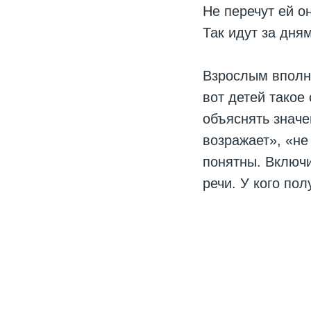
Не перечут ей о
Так идут за дня
Взрослым вполне
вот детей такое
объяснять значе
возражает», «не
понятны. Включи
речи. У кого по