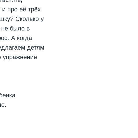
 и про её трёх
ошку? Сколько у
 не было в
ос. А когда
едлагаем детям
е упражнение
бенка
ие.