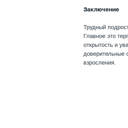
Заключение
Трудный подрост
Главное это тер
открытость и ув
доверительные о
взросления.