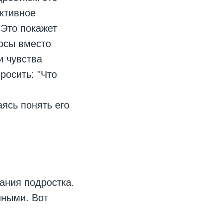
ктивное
 Это покажет
росы вместо
и чувства
росить: "Что
ясь понять его
ания подростка.
нными. Вот