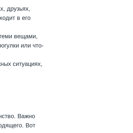
х, друзьях,
ходит в его
 теми вещами,
рогулки или что-
ных ситуациях,
нство. Важно
ходящего. Вот