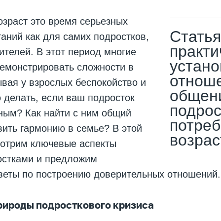
зраст это время серьезных
Статья
аний как для самих подростков,
практи
дителей. В этот период многие
устан
демонстрировать сложности в
отнош
вая у взрослых беспокойство и
общен
 делать, если ваш подросток
подрос
ным? Как найти с ним общий
потреб
вить гармонию в семье? В этой
возрас
мотрим ключевые аспекты
остками и предложим
веты по построению доверительных отношений.
рироды подросткового кризиса