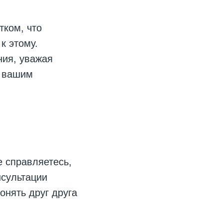
тком, что
к этому.
ия, уважая
к вашим
е справляетесь,
нсультации
онять друг друга