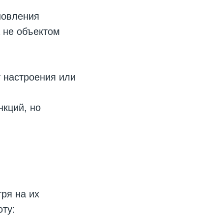
новления
а не объектом
т настроения или
нкций, но
ря на их
оту: