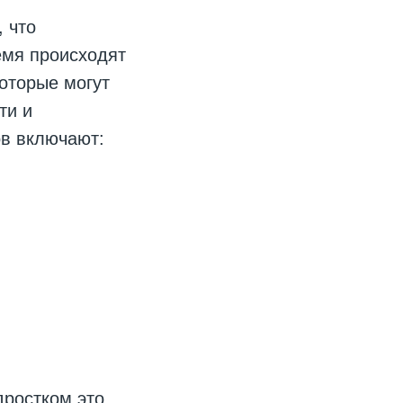
 что
емя происходят
оторые могут
ти и
ов включают:
дростком это