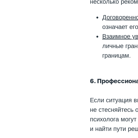
несколько реко
Договоренно
означает ег
Взаимное у
личные гран
границам.
6. Профессион
Если ситуация в
не стесняйтесь
психолога могут
и найти пути ре