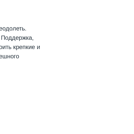
еодолеть.
. Поддержка,
оить крепкие и
пешного