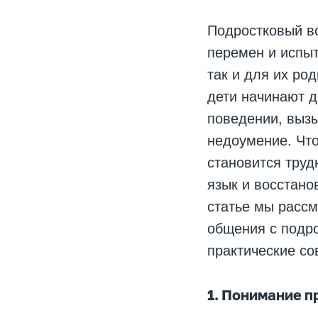
Подростковый во
перемен и испыт
так и для их ро
дети начинают 
поведении, вызы
недоумение. Что
становится труд
язык и восстано
статье мы расс
общения с подр
практические со
1. Понимание п