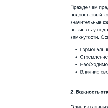
Прежде чем пред
подростковый кр
значительные фи
вызывать у подр
замкнутости. О
Гормональн
Стремление 
Необходимос
Влияние све
2. Важность от
Один из главных