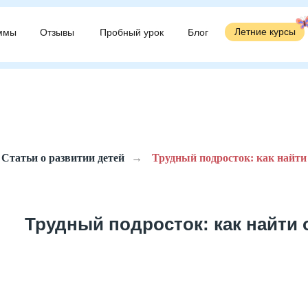
Летние курсы
Летние курсы
ммы
ммы
Отзывы
Отзывы
Пробный урок
Пробный урок
Блог
Блог
Статьи о развитии детей
→
Трудный подросток: как найт
Трудный подросток: как найти