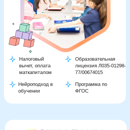
Оставить заявку
Программы
Скорочтение
Ментальная арифметика
Математика
Красивый почерк
Подготовка к школе
Написание сочинений
Русский язык
Нейрокурс