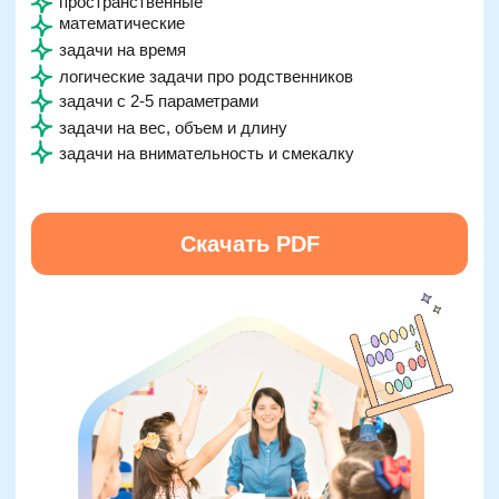
Скачать PDF
Налоговый
Образовательная
вычет, оплата
лицензия Л035-01298-
маткапиталом
77/00674015
Нейроподход в
Программа по
обучении
ФГОС