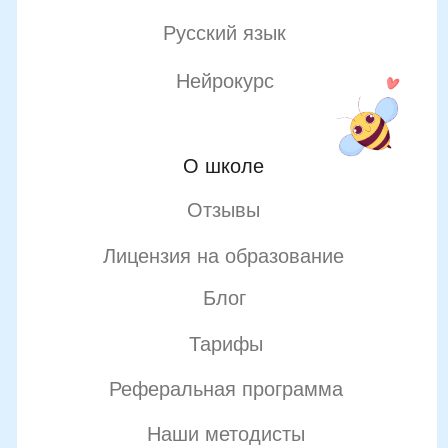
Положение о проведении акции
Публичная оферта
Политика конфиденциальности
Организация и осуществление образовательной
деятельности по программе доп. образования
© SKILLZANIA. Все права защищены.
АВТОНОМНАЯ НЕКОММЕРЧЕСКАЯ ОРГАНИЗАЦИЯ
ДОПОЛНИТЕЛЬНОГО ОБРАЗОВАНИЯ "ШКОЛА
НЕЙРОРАЗВИТИЯ И ОБУЧЕНИЯ ДЕТЕЙ"
ИНН: 9727116117, ОГРН: 1257700472831
Телефон: +7 (800) 100-11-43, Почта: anodo@skillzania.ru
Двойная выгода этим летом:
−20% на любой абонемент
+ второй курс в подарок*
Только до 7 августа