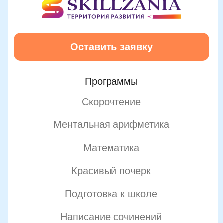
О школе
Отзывы
Лицензия на образование
Блог
Тарифы
Реферальная программа
Наши методисты
Материнский капитал
Вакансии
Структура и органы управления
Сайт Минпросвещения России
Сайт Минобрнауки России