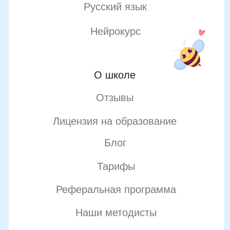
Публичная оферта
Политика конфиденциальности
Организация и осуществление образовательной
деятельности по программе доп. образования
© SKILLZANIA. Все права защищены.
АВТОНОМНАЯ НЕКОММЕРЧЕСКАЯ ОРГАНИЗАЦИЯ
ДОПОЛНИТЕЛЬНОГО ОБРАЗОВАНИЯ "ШКОЛА
НЕЙРОРАЗВИТИЯ И ОБУЧЕНИЯ ДЕТЕЙ"
ИНН: 9727116117, ОГРН: 1257700472831
Телефон: +7 (800) 100-11-43, Почта: anodo@skillzania.ru
Двойная выгода этим летом:
−20% на любой абонемент
+ второй курс в подарок*
Только до 10 августа