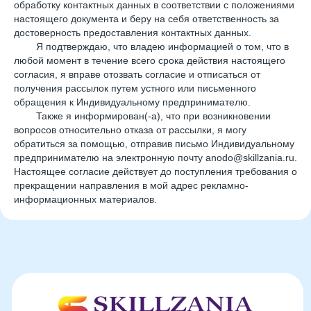
обработку контактных данных в соответствии с положениями
настоящего документа и беру на себя ответственность за
достоверность предоставления контактных данных.
Я подтверждаю, что владею информацией о том, что в
любой момент в течение всего срока действия настоящего
согласия, я вправе отозвать согласие и отписаться от
Оставить заявку
получения рассылок путем устного или письменного
обращения к Индивидуальному предпринимателю.
Программы
Также я информирован(-а), что при возникновении
вопросов относительно отказа от рассылки, я могу
Скорочтение
обратиться за помощью, отправив письмо Индивидуальному
предпринимателю на электронную почту anodo@skillzania.ru.
Ментальная арифметика
Настоящее согласие действует до поступления требования о
Математика
прекращении направления в мой адрес рекламно-
информационных материалов.
Красивый почерк
Подготовка к школе
Написание сочинений
Русский язык
Нейрокурс