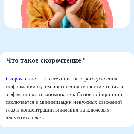
Обработка визуальной
информации
Процесс чтения начинается с
восприятия символов глазами. Когда
мы смотрим на страницу книги или
экран устройства, информация сначала
попадает в зрительную кору головного
мозга, расположенную в затылочной
доле. Здесь буквы преобразуются в
значимые образы и отправляются
Что такое скорочтение?
дальше для дальнейшей обработки.
Скорочтение
— это техника быстрого усвоения
информации путём повышения скорости чтения и
эффективности запоминания. Основной принцип
2
заключается в минимизации ненужных движений
глаз и концентрации внимания на ключевых
элементах текста.
Распознавание слов