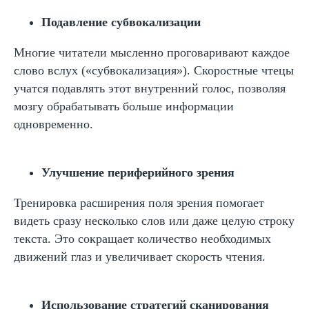
Подавление субвокализации
Автор статьи:
Многие читатели мысленно проговаривают каждое
Варвара Шешикова
слово вслух («субвокализация»). Скоростные чтецы
Методист
учатся подавлять этот внутренний голос, позволяя
мозгу обрабатывать больше информации
одновременно.
Улучшение периферийного зрения
Тренировка расширения поля зрения помогает
Руководитель курсов по чтению,
видеть сразу несколько слов или даже целую строку
скорочтению и развитию читательских
навыков
текста. Это сокращает количество необходимых
Финалист конкурса «Учитель
движений глаз и увеличивает скорость чтения.
года-2021»
Победитель конкурса "Фестиваль
методических идей 2015"
Использование стратегий сканирования