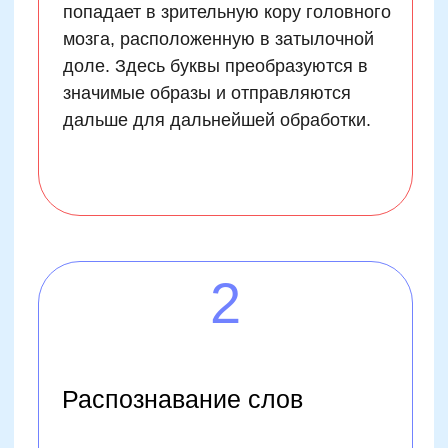
и синтаксической интерпретации
предложений. Этот комплексный
процесс координируется различными
областями мозга, включая лобную
долю, ответственную за
исполнительные функции и принятие
решений.
4
Память и внимание
Для эффективного чтения важно
удерживать информацию в рабочей
памяти достаточно долго, чтобы
связывать её с предыдущими