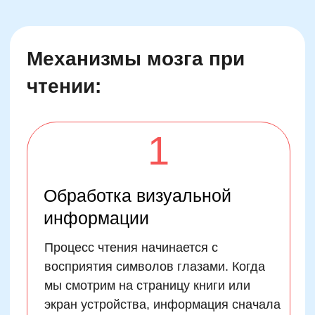
Следующий этап включает
распознавание отдельных букв и
слов. Эта задача выполняется в
области Вернике, расположенной в
височной доле левого полушария.
Именно здесь обрабатывается
значение каждого слова и
устанавливается связь между ними.
3
Понимание смысла
Понимание смысла текста требует
интеграции всех компонентов:
фонологической обработки звуков речи,
семантического анализа значений слов