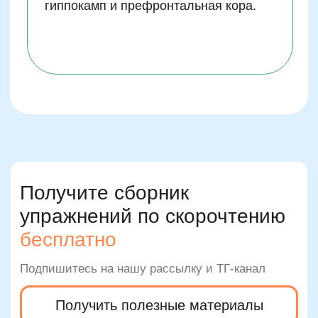
Регулярные
тренировки:
Регулярность важнее
интенсивности. Пусть ваш ребенок
практикует скорочтение ежедневно
хотя бы понемногу.
Поддержка интереса:
Выбирайте
интересные материалы для чтения,
соответствующие возрасту и
интересам ребенка.
Работа над вниманием:
Развивайте
умение концентрироваться на тексте,
используя упражнения на улучшение
внимания и памяти.
Отказ от повторений:
Избегайте
многократного перечитывания одного
и того же фрагмента текста. Лучше
прочитать быстрее и осознать главное
содержание один раз.