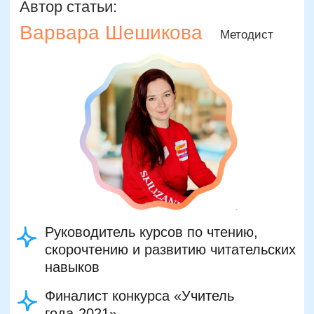
Материнский капитал
Вакансии
Структура и органы управления
Сайт Минпросвещения России
Сайт Минобрнауки России
Положение о проведении акции
Публичная оферта
Политика конфиденциальности
Организация и осуществление образовательной
деятельности по программе доп. образования
© SKILLZANIA. Все права защищены.
АВТОНОМНАЯ НЕКОММЕРЧЕСКАЯ ОРГАНИЗАЦИЯ
ДОПОЛНИТЕЛЬНОГО ОБРАЗОВАНИЯ "ШКОЛА
НЕЙРОРАЗВИТИЯ И ОБУЧЕНИЯ ДЕТЕЙ"
ИНН: 9727116117, ОГРН: 1257700472831
Телефон: +7 (800) 100-11-43, Почта: anodo@skillzania.ru