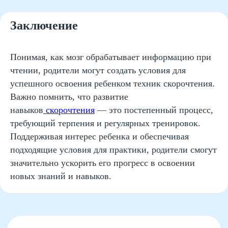
Математика
Заключение
Красивый почерк
Подготовка к школе
Понимая, как мозг обрабатывает информацию при
Написание сочинений
чтении, родители могут создать условия для
Русский язык
успешного освоения ребенком техник скорочтения.
Нейрокурс
Важно помнить, что развитие
навыков
скорочтения
— это постепенный процесс,
требующий терпения и регулярных тренировок.
О школе
Поддерживая интерес ребенка и обеспечивая
Отзывы
подходящие условия для практики, родители смогут
Лицензия на образование
значительно ускорить его прогресс в освоении
Блог
новых знаний и навыков.
Тарифы
Реферальная программа
Наши методисты