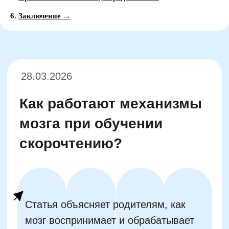
Как работают механизмы
6.
Заключение →
мозга при обучении
скорочтению?
Статья объясняет родителям, как
мозг воспринимает и обрабатывает
информацию при быстром чтении, и
даёт практические советы по
развитию навыков скорочтения у
детей.
Обучение скорочтению становится всё
популярнее среди детей и взрослых
благодаря своим очевидным
преимуществам — увеличению скорости
восприятия текста и улучшению