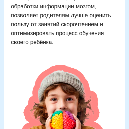
Механизмы мозга при
чтении:
1