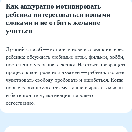
Как аккуратно мотивировать
ребенка интересоваться новыми
Структура и органы управления
словами и не отбить желание
Сайт Минпросвещения России
Сайт Минобрнауки России
учиться
Положение о проведении акции
Публичная оферта
Лучший способ — встроить новые слова в интерес
Политика конфиденциальности
ребенка: обсуждать любимые игры, фильмы, хобби,
постепенно усложняя лексику. Не стоит превращать
Организация и осуществление образовательной
процесс в контроль или экзамен — ребенок должен
деятельности по программе доп. образования
чувствовать свободу пробовать и ошибаться. Когда
© SKILLZANIA. Все права защищены.
новые слова помогают ему лучше выражать мысли
и быть понятым, мотивация появляется
АВТОНОМНАЯ НЕКОММЕРЧЕСКАЯ ОРГАНИЗАЦИЯ
ДОПОЛНИТЕЛЬНОГО ОБРАЗОВАНИЯ "ШКОЛА
естественно.
НЕЙРОРАЗВИТИЯ И ОБУЧЕНИЯ ДЕТЕЙ"
ИНН: 9727116117, ОГРН: 1257700472831
Телефон: +7 (800) 100-11-43, Почта: anodo@skillzania.ru
Двойная выгода этим летом:
−20% на любой абонемент