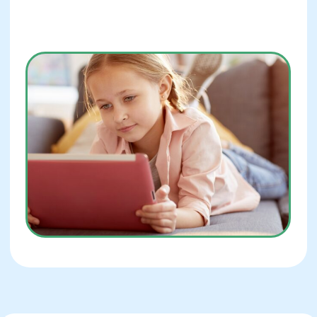
Подготовка к школе
Написание сочинений
Русский язык
Нейрокурс
О школе
Отзывы
Лицензия на образование
Блог
Тарифы
Реферальная программа
Наши методисты
Материнский капитал
Вакансии