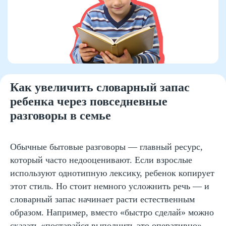
использование. Особенно эффективны
платформы с адаптивной системой, которая
подстраивается под уровень ребенка и
постепенно усложняет задания.
Стоит выбирать ресурсы, где есть элементы
сторителлинга, озвучка и интерактив. Это
удерживает внимание и помогает лучше
запоминать слова. При этом важно
Как увеличить словарный запас
ограничивать время использования — 15–20
ребенка через повседневные
минут в день достаточно, если параллельно
разговоры в семье
идет работа с книгами и живой речью.
Обычные бытовые разговоры — главный ресурс,
который часто недооценивают. Если взрослые
используют однотипную лексику, ребенок копирует
этот стиль. Но стоит немного усложнить речь — и
словарный запас начинает расти естественным
образом. Например, вместо «быстро сделай» можно
сказать «постарайся выполнить это оперативно».