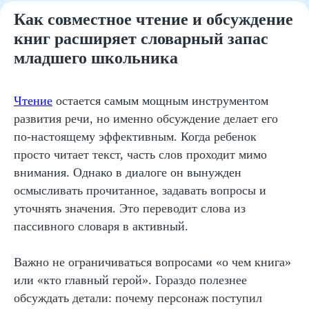
простые инструменты для
Как совместное чтение и обсуждение
роста лексики
книг расширяет словарный запас
младшего школьника
Словарный дневник — это не скучная
тетрадь с определениями, а рабочий
инструмент. В него ребенок записывает
Чтение
остается самым мощным инструментом
новые слова, их значения, примеры
использования и собственные предложения.
развития речи, но именно обсуждение делает его
Особенно эффективно добавлять туда
по-настоящему эффективным. Когда ребенок
рисунки или ассоциации — это усиливает
просто читает текст, часть слов проходит мимо
запоминание за счет визуальных связей.
внимания. Однако в диалоге он вынужден
Карты слов работают по похожему принципу,
осмысливать прочитанное, задавать вопросы и
но позволяют увидеть связи между
понятиями. В центре записывается слово, а
уточнять значения. Это переводит слова из
вокруг — синонимы, антонимы, примеры,
пассивного словаря в активный.
устойчивые выражения. Такой формат
помогает ребенку понять, что слово — это не
изолированная единица, а часть системы
Важно не ограничиваться вопросами «о чем книга»
языка. Регулярная работа с такими
или «кто главный герой». Гораздо полезнее
инструментами дает заметный результат уже
обсуждать детали: почему персонаж поступил
через 3–4 недели.