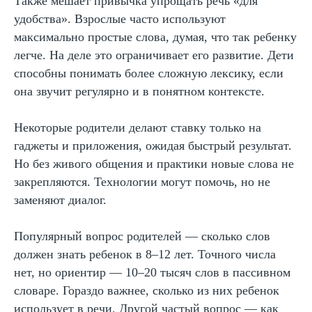
Также мешает привычка упрощать речь «для
удобства». Взрослые часто используют
максимально простые слова, думая, что так ребенку
Записаться на
легче. На деле это ограничивает его развитие. Дети
пробный урок
способны понимать более сложную лексику, если
Имя
она звучит регулярно и в понятном контексте.
Некоторые родители делают ставку только на
Email
гаджеты и приложения, ожидая быстрый результат.
Но без живого общения и практики новые слова не
закрепляются. Технологии могут помочь, но не
Телефон
заменяют диалог.
+7
Популярный вопрос родителей — сколько слов
Промокод:
должен знать ребенок в 8–12 лет. Точного числа
нет, но ориентир — 10–20 тысяч слов в пассивном
словаре. Гораздо важнее, сколько из них ребенок
использует в речи. Другой частый вопрос — как
Даю согласие
на рассылку рекламно-информационных