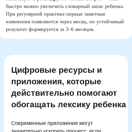
материалов
быстро можно увеличить словарный запас ребенка.
При регулярной практике первые заметные
Отправить
изменения появляются через месяц, но устойчивый
результат формируется за 3–6 месяцев.
жимая на кнопку, вы даете согласие на обработку и распространение
персональных данных
Есть вопросы?
Мы поможем вам!