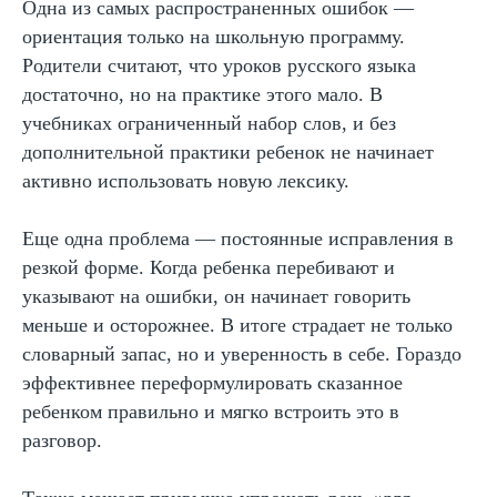
Одна из самых распространенных ошибок —
Автор статьи:
ориентация только на школьную программу.
Варвара Шешикова
Методист
Родители считают, что уроков русского языка
достаточно, но на практике этого мало. В
учебниках ограниченный набор слов, и без
дополнительной практики ребенок не начинает
активно использовать новую лексику.
Еще одна проблема — постоянные исправления в
Руководитель курсов по чтению,
резкой форме. Когда ребенка перебивают и
скорочтению и развитию читательских
указывают на ошибки, он начинает говорить
навыков
меньше и осторожнее. В итоге страдает не только
Финалист конкурса «Учитель
словарный запас, но и уверенность в себе. Гораздо
года-2021»
эффективнее переформулировать сказанное
Победитель конкурса "Фестиваль
методических идей 2015"
ребенком правильно и мягко встроить это в
разговор.
Автор программ