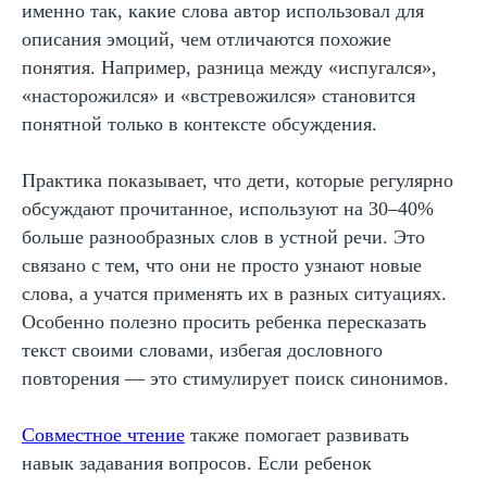
именно так, какие слова автор использовал для
описания эмоций, чем отличаются похожие
понятия. Например, разница между «испугался»,
«насторожился» и «встревожился» становится
понятной только в контексте обсуждения.
Практика показывает, что дети, которые регулярно
обсуждают прочитанное, используют на 30–40%
больше разнообразных слов в устной речи. Это
связано с тем, что они не просто узнают новые
слова, а учатся применять их в разных ситуациях.
Особенно полезно просить ребенка пересказать
текст своими словами, избегая дословного
Получите сборник
повторения — это стимулирует поиск синонимов.
упражнений по скорочтению
бесплатно
Совместное чтение
также помогает развивать
Подпишитесь на нашу рассылку и ТГ-канал
навык задавания вопросов. Если ребенок