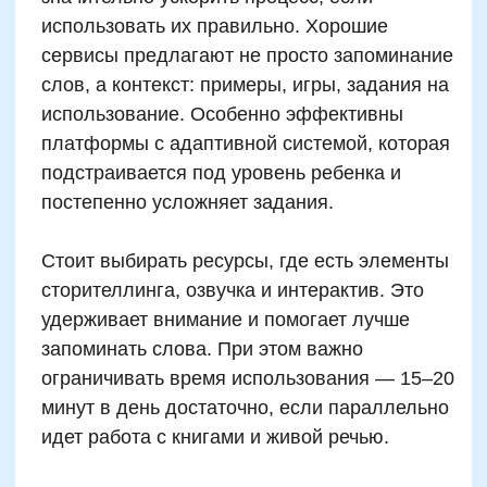
Оставить заявку
Программы
Скорочтение
Ментальная арифметика
Математика
Красивый почерк