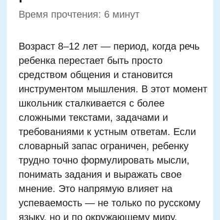
мнение. Это напрямую влияет на
успеваемость — не только по русскому
языку, но и по окружающему миру,
истории, литературе.
Кроме академических задач,
развивается социальная сторона
общения. Дети учатся спорить,
аргументировать, договариваться. Чем
богаче речь, тем увереннее ребенок
чувствует себя в разговоре со
сверстниками и взрослыми. Поэтому
вопрос «как увеличить словарный запас
ребенка» — это не про отдельный
навык, а про основу для обучения,
общения и самооценки.