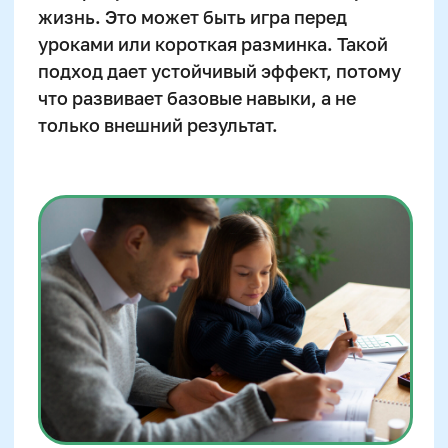
Отзывы
Лицензия на образование
Блог
Тарифы
Реферальная программа
Наши методисты
Материнский капитал
Вакансии
Структура и органы
управления
Сайт Минпросвещения России
Сайт Минобрнауки России
Положение о проведении акции
Публичная оферта
Политика конфиденциальности