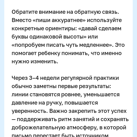
Организация и осуществление образовательной
деятельности по программе доп. образования
© SKILLZANIA. Все права защищены.
АВТОНОМНАЯ НЕКОММЕРЧЕСКАЯ ОРГАНИЗАЦИЯ
ДОПОЛНИТЕЛЬНОГО ОБРАЗОВАНИЯ "ШКОЛА
НЕЙРОРАЗВИТИЯ И ОБУЧЕНИЯ ДЕТЕЙ"
ИНН: 9727116117, ОГРН: 1257700472831
Телефон: +7 (800) 100-11-43, Почта: anodo@skillzania.ru
Двойная выгода этим летом:
−20% на любой абонемент
+ второй курс в подарок*
Только до 10 августа