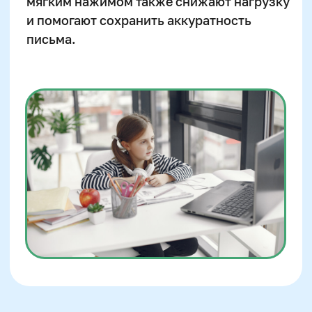
жизнь. Это может быть игра перед
уроками или короткая разминка. Такой
подход дает устойчивый эффект, потому
что развивает базовые навыки, а не
только внешний результат.
Обратите внимание на обратную связь.
Вместо «пиши аккуратнее» используйте
конкретные ориентиры: «давай сделаем
буквы одинаковой высоты» или
«попробуем писать чуть медленнее». Это
помогает ребенку понимать, что именно