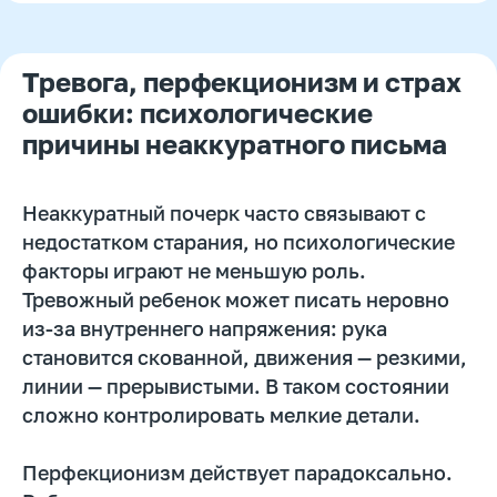
Тревога, перфекционизм и страх
ошибки: психологические
Руководитель курсов по
причины неаккуратного письма
каллиграфии и скорописи
Тренер победителей российских и
международных олимпиад
Неаккуратный почерк часто связывают с
Автор образовательных программ
недостатком старания, но психологические
факторы играют не меньшую роль.
Тревожный ребенок может писать неровно
из-за внутреннего напряжения: рука
Записаться на
становится скованной, движения — резкими,
пробный урок
линии — прерывистыми. В таком состоянии
Имя
сложно контролировать мелкие детали.
Перфекционизм действует парадоксально.