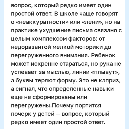
перегружены.Почему портится
почерк у детей — вопрос, который
редко имеет один простой ответ.
Еще один скрытый фактор —
несоответствие темпа обучения
возможностям ребенка. Когда от него
требуют писать быстро и сразу
«красиво», формируется привычка
жертвовать качеством ради скорости.
Добавьте к этому усталость, слабый
контроль за движением руки и
недостаточную координацию — и
почерк начинает ухудшаться даже у
тех детей, которые раньше писали
аккуратно.