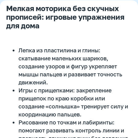
«плавающего» почерка. Спина должна
Мелкая моторика без скучных
опираться на спинку стула, ноги стоять на
прописей: игровые упражнения
полу, а стол — находиться на уровне
солнечного сплетения. Если ребенок
для дома
тянется к тетради или, наоборот,
сутулится, рука быстро устает, и движения
теряют точность.
Лепка из пластилина и глины:
Освещение должно быть направлено с
скатывание маленьких шариков,
противоположной стороны от пишущей
руки: для правшей — слева, для левшей —
создание узоров и фигур укрепляет
справа. Тетрадь лучше располагать под
мышцы пальцев и развивает точность
небольшим углом (примерно 20–30
градусов), чтобы рука двигалась
движений.
естественно. Качественная бумага с
Игры с прищепками: закрепление
четкой разлиновкой и удобная ручка с
прищепок по краю коробки или
мягким нажимом также снижают нагрузку
и помогают сохранить аккуратность
создание «солнышка» тренирует силу и
письма.
координацию пальцев.
Рисование по точкам и лабиринты:
помогают развивать контроль линии и