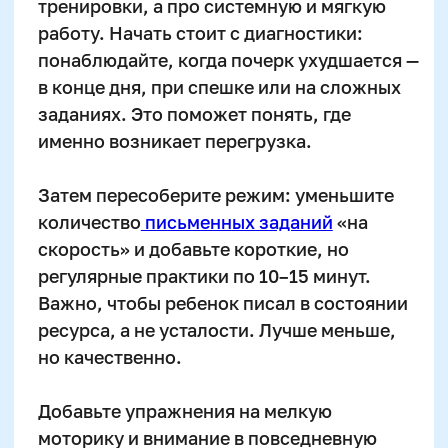
Оставить заявку
Программы
Скорочтение
Ментальная арифметика
Математика
Красивый почерк
Подготовка к школе
Написание сочинений
Русский язык
Нейрокурс
О школе