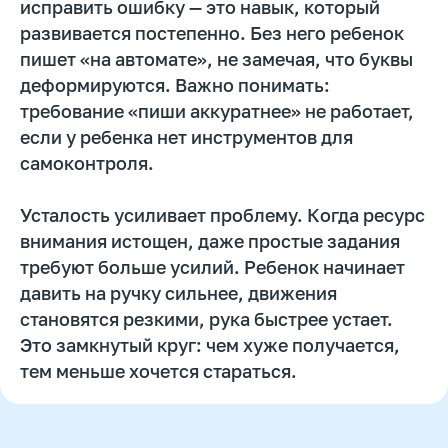
исправить ошибку — это навык, который
развивается постепенно. Без него ребенок
пишет «на автомате», не замечая, что буквы
деформируются. Важно понимать:
требование «пиши аккуратнее» не работает,
если у ребенка нет инструментов для
самоконтроля.
Усталость усиливает проблему. Когда ресурс
внимания истощен, даже простые задания
требуют больше усилий. Ребенок начинает
Поза, освещение и тетрадь:
давить на ручку сильнее, движения
как организовать рабочее
становятся резкими, рука быстрее устает.
место, чтобы почерк не
Это замкнутый круг: чем хуже получается,
«плыл»
тем меньше хочется стараться.
Организация рабочего места напрямую
влияет на
качество письма
. Неправильная
поза — одна из самых частых причин