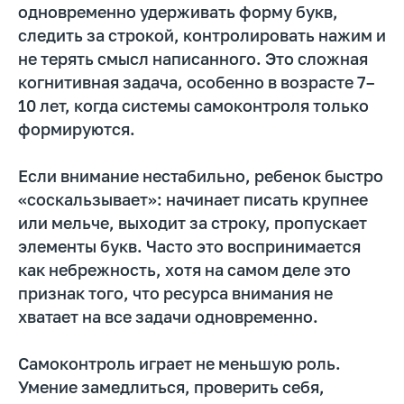
одновременно удерживать форму букв,
следить за строкой, контролировать нажим и
не терять смысл написанного. Это сложная
когнитивная задача, особенно в возрасте 7–
10 лет, когда системы самоконтроля только
формируются.
Если внимание нестабильно, ребенок быстро
«соскальзывает»: начинает писать крупнее
или мельче, выходит за строку, пропускает
элементы букв. Часто это воспринимается
как небрежность, хотя на самом деле это
признак того, что ресурса внимания не
Получите пропись-
хватает на все задачи одновременно.
нейротренажер
бесплатно
Подпишитесь на нашу рассылку и ТГ-канал
Самоконтроль играет не меньшую роль.
Умение замедлиться, проверить себя,
Получить полезные материалы