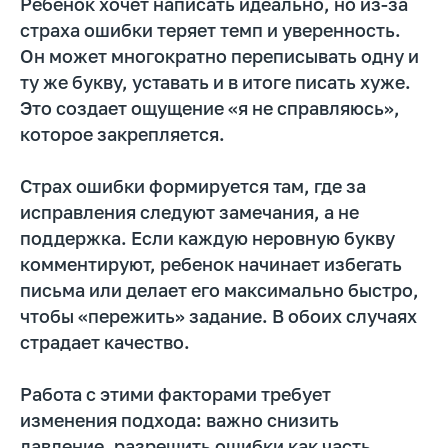
Ребенок хочет написать идеально, но из-за
Email
страха ошибки теряет темп и уверенность.
Он может многократно переписывать одну и
ту же букву, уставать и в итоге писать хуже.
Телефон
Это создает ощущение «я не справляюсь»,
+7
которое закрепляется.
Промокод:
Страх ошибки формируется там, где за
исправления следуют замечания, а не
поддержка. Если каждую неровную букву
Даю согласие
на рассылку рекламно-
информационных материалов
комментируют, ребенок начинает избегать
письма или делает его максимально быстро,
Отправить
чтобы «пережить» задание. В обоих случаях
страдает качество.
Нажимая на кнопку, вы даете согласие на обработку
и распространение персональных данных
Работа с этими факторами требует
изменения подхода: важно снизить
давление, разрешить ошибки как часть