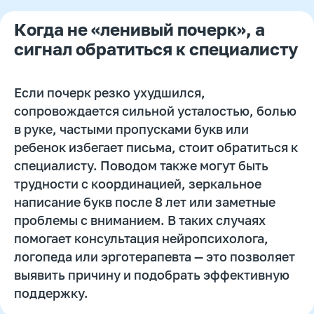
нужно изменить.
Когда не «ленивый почерк», а
Через 3–4 недели регулярной практики
сигнал обратиться к специалисту
обычно заметны первые результаты:
линии становятся ровнее, уменьшается
давление на ручку, повышается
Если почерк резко ухудшился,
уверенность. Важно закрепить этот успех
— поддерживать ритм занятий и сохранять
сопровождается сильной усталостью, болью
доброжелательную атмосферу, в которой
в руке, частыми пропусками букв или
письмо перестает быть источником
ребенок избегает письма, стоит обратиться к
стресса.
специалисту. Поводом также могут быть
трудности с координацией, зеркальное
написание букв после 8 лет или заметные
проблемы с вниманием. В таких случаях
Автор статьи:
помогает консультация нейропсихолога,
Снежана Довгошея
Методист
логопеда или эрготерапевта — это позволяет
выявить причину и подобрать эффективную
поддержку.