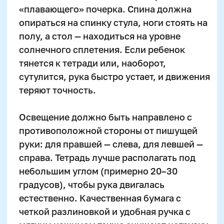
родителей: что делать
сегодня, чтобы почерк стал
лучше через месяц
Улучшение почерка — это не про жесткие
тренировки, а про системную и мягкую
работу. Начать стоит с диагностики:
понаблюдайте, когда почерк ухудшается —
в конце дня, при спешке или на сложных
заданиях. Это поможет понять, где
именно возникает перегрузка.
Затем пересоберите режим: уменьшите
количество
письменных заданий
«на
скорость» и добавьте короткие, но
регулярные практики по 10–15 минут.
Важно, чтобы ребенок писал в состоянии
ресурса, а не усталости. Лучше меньше,
но качественно.
Добавьте упражнения на мелкую
моторику и внимание в повседневную