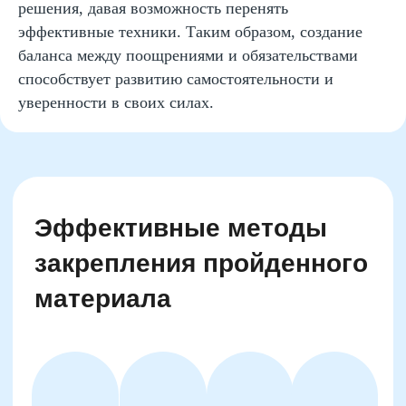
решения, давая возможность перенять
Руководитель курсов по чтению,
скорочтению и развитию читательских
эффективные техники. Таким образом, создание
навыков
баланса между поощрениями и обязательствами
Финалист конкурса «Учитель
способствует развитию самостоятельности и
года-2021»
уверенности в своих силах.
Победитель конкурса "Фестиваль
методических идей 2015"
Автор программ
Записаться на
пробный урок
Имя
Email