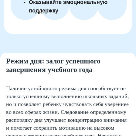
учебного времени
Используйте тайм-менеджмент с
помощью таймера
Создайте недельный план с
приоритетами
Организуйте рабочее
Режим дня: залог успешного
пространство
завершения учебного года
Разделяйте учебные задачи на
мелкие части
Уделяйте внимание наиболее
Наличие устойчивого режима дня способствует не
сложным предметам в начале
Пользуйтесь календарем для
только успешному выполнению школьных заданий,
долгосрочных целей
но и позволяет ребенку чувствовать себя увереннее
Предусматривайте регулярные
во всех сферах жизни. Следование определенному
перерывы
распорядку дня улучшает концентрацию внимания
и помогает сохранить мотивацию на высоком
уровне в течение всего учебного года. Начните с