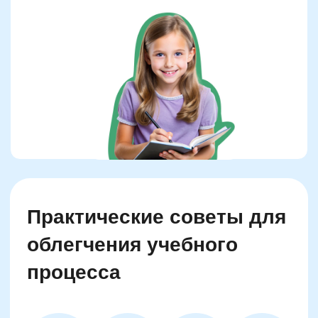
Эффективные методы
закрепления пройденного
материала
Используйте визуальные карты и
схемы
Записывайте ключевые моменты
на карточки
Проводите регулярные
повторения с другом
Организуйте домашние мини-
лекции
Применяйте изученные знания на
практике
Проводите короткие тесты и
викторины