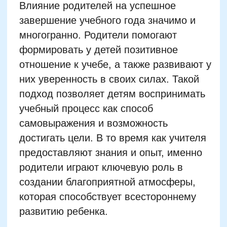
создании благоприятной атмосферы,
которая способствует всестороннему
развитию ребенка.
Поддержка родителями учебной
активности проявляется в разных
формах. Это может быть простое
обсуждение школьных событий за
ужином или совместные занятия на
выходных. Важно не только
контролировать выполнение домашних
заданий, но и поощрять интерес к
дополнительным занятиям и
внеклассным активностям. Когда
родители проявляют
заинтересованность, это вдохновляет
ребенка достигать лучших результатов
и ощущать себя частью команды,
реализующей общие цели.