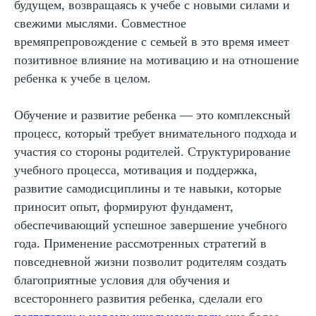
будущем, возвращаясь к учебе с новыми силами и
Лицензия на образование
свежими мыслями. Совместное
Блог
времяпрепровождение с семьей в это время имеет
Тарифы
позитивное влияние на мотивацию и на отношение
ребенка к учебе в целом.
Реферальная программа
Наши методисты
Обучение и развитие ребенка — это комплексный
Материнский капитал
процесс, который требует внимательного подхода и
Вакансии
участия со стороны родителей. Структурирование
учебного процесса, мотивация и поддержка,
развитие самодисциплины и те навыки, которые
Структура и органы управления
приносит опыт, формируют фундамент,
Сайт Минпросвещения России
Сайт Минобрнауки России
обеспечивающий успешное завершение учебного
года. Применение рассмотренных стратегий в
Положение о проведении акции
повседневной жизни позволит родителям создать
Публичная оферта
благоприятные условия для обучения и
Политика конфиденциальности
всестороннего развития ребенка, сделали его