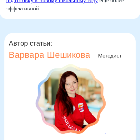
подготовку к новому школьному году
еще более
Организация и осуществление образовательной
эффективной.
деятельности по программе доп. образования
© SKILLZANIA. Все права защищены.
АВТОНОМНАЯ НЕКОММЕРЧЕСКАЯ ОРГАНИЗАЦИЯ
ДОПОЛНИТЕЛЬНОГО ОБРАЗОВАНИЯ "ШКОЛА
НЕЙРОРАЗВИТИЯ И ОБУЧЕНИЯ ДЕТЕЙ"
ИНН: 9727116117, ОГРН: 1257700472831
Телефон: +7 (800) 100-11-43, Почта: anodo@skillzania.ru
Двойная выгода этим летом:
−20% на любой абонемент
+ второй курс в подарок*
Только до 7 августа