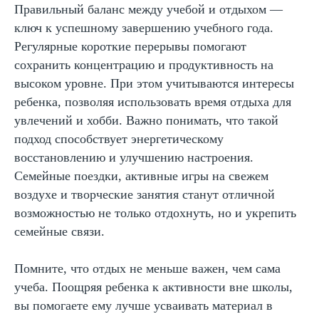
Правильный баланс между учебой и отдыхом —
Оставить заявку
ключ к успешному завершению учебного года.
Регулярные короткие перерывы помогают
Программы
сохранить концентрацию и продуктивность на
Скорочтение
высоком уровне. При этом учитываются интересы
ребенка, позволяя использовать время отдыха для
Ментальная арифметика
увлечений и хобби. Важно понимать, что такой
Математика
подход способствует энергетическому
Красивый почерк
восстановлению и улучшению настроения.
Подготовка к школе
Семейные поездки, активные игры на свежем
воздухе и творческие занятия станут отличной
Написание сочинений
возможностью не только отдохнуть, но и укрепить
Русский язык
семейные связи.
Нейрокурс
Помните, что отдых не меньше важен, чем сама
учеба. Поощряя ребенка к активности вне школы,
О школе
вы помогаете ему лучше усваивать материал в
Отзывы