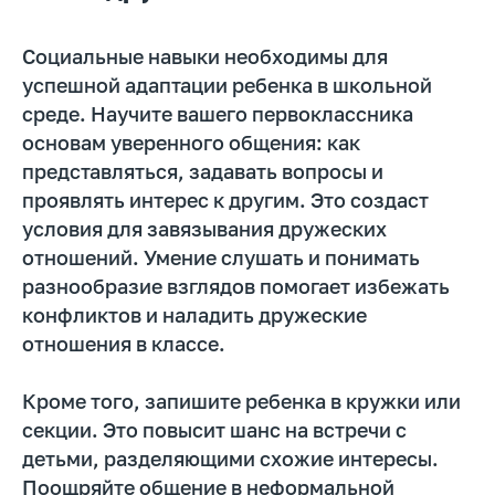
Социальные навыки необходимы для
Руководитель курсов по чтению,
скорочтению и развитию
успешной адаптации ребенка в школьной
читательских навыков
среде. Научите вашего первоклассника
Финалист конкурса «Учитель
основам уверенного общения: как
года-2021»
представляться, задавать вопросы и
Победитель конкурса "Фестиваль
проявлять интерес к другим. Это создаст
методических идей 2015"
условия для завязывания дружеских
Автор программ
отношений. Умение слушать и понимать
разнообразие взглядов помогает избежать
конфликтов и наладить дружеские
отношения в классе.
Записаться на
пробный урок
Кроме того, запишите ребенка в кружки или
Имя
секции. Это повысит шанс на встречи с
детьми, разделяющими схожие интересы.
Поощряйте общение в неформальной