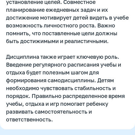
установление целей. Совместное
планирование ежедневных задач и их
достижение мотивирует детей видеть в учебе
возможность личностного роста. Важно
помнить, что поставленные цели должны
Забирайте нейротренажеры
быть достижимыми и реалистичными.
и кинезиологические
упражнения
бесплатно
Дисциплина также играет ключевую роль.
Подпишитесь на нашу рассылку и ТГ-канал
Введение регулярного расписания учебы и
отдыха будет полезным шагом для
Получить полезные материалы
формирования самодисциплины. Детям
необходимо чувствовать стабильность и
порядок. Правильно распределенное время
учебы, отдыха и игр помогает ребенку
развивать самостоятельность и
ответственность.