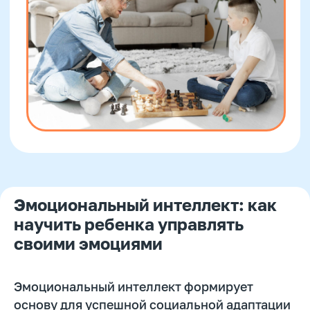
Оставить заявку
Программы
Скорочтение
Ментальная арифметика
Математика
Красивый почерк
Подготовка к школе
Эмоциональный интеллект: как
Написание сочинений
научить ребенка управлять
своими эмоциями
Русский язык
Нейрокурс
Эмоциональный интеллект формирует
основу для успешной социальной адаптации
О школе