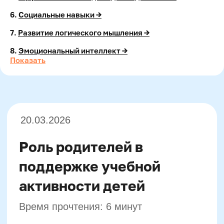
6.
Социальные навыки →
20.03.2026
7.
Развитие логического мышления →
Роль родителей в
8.
Эмоциональный интеллект →
поддержке учебной
Показать
активности детей
Время прочтения: 6 минут
Когда ваш ребенок
готовится к
поступлению в школу
, роль
родителей становится особенно
важной. Именно родители могут
создать комфортные условия для
этого непростого перехода из
детского сада в первый класс.
Мягкая поддержка и уверенность в
силах ребенка — это основа
успешного начала его
образовательного пути. Прежде
всего, постарайтесь снизить уровень