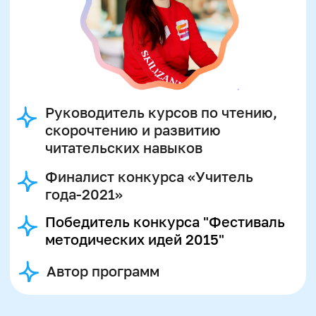
Политика конфиденциальности
Организация и осуществление образовательной
деятельности по программе доп. образования
© SKILLZANIA. Все права защищены.
АВТОНОМНАЯ НЕКОММЕРЧЕСКАЯ ОРГАНИЗАЦИЯ
ДОПОЛНИТЕЛЬНОГО ОБРАЗОВАНИЯ "ШКОЛА
НЕЙРОРАЗВИТИЯ И ОБУЧЕНИЯ ДЕТЕЙ"
ИНН: 9727116117, ОГРН: 1257700472831
Телефон: +7 (800) 100-11-43, Почта: anodo@skillzania.ru
Двойная выгода этим летом:
−20% на любой абонемент
+ второй курс в подарок*
Только до 10 августа