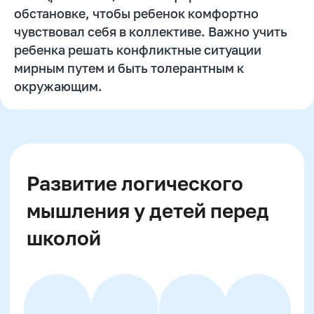
Email
обстановке, чтобы ребенок комфортно
чувствовал себя в коллективе. Важно учить
ребенка решать конфликтные ситуации
мирным путем и быть толерантным к
Телефон
окружающим.
+7
Промокод:
Даю согласие
на рассылку рекламно-
информационных материалов
Отправить
Нажимая на кнопку, вы даете согласие на обработку
и распространение персональных данных