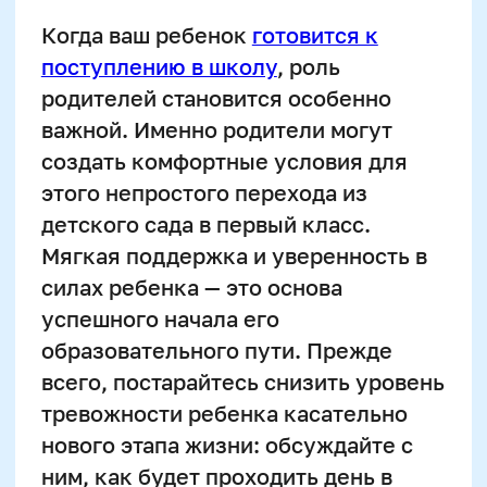
тревожности ребенка касательно
нового этапа жизни: обсуждайте с
ним, как будет проходить день в
школе, какие новые знакомства и
открытия ждут его там.
Активное участие родителей в жизни
ребенка в первые школьные года
позволяет удерживать его учебный
интерес на высоком уровне.
Регулярный диалог с учителями о
текущем прогрессе ребенка
помогает прогнозировать и
предупреждать возможные
проблемы в обучении. Такая
поддержка укрепляет у ребенка
желание учиться, делает его более
уверенным и независимым в
образовательном процессе.