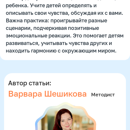
ребенка. Учите детей определять и
Отзывы
описывать свои чувства, обсуждая их с вами.
Лицензия на образование
Важна практика: проигрывайте разные
Блог
сценарии, подчеркивая позитивные
эмоциональные реакции. Это помогает детям
Тарифы
развиваться, учитывать чувства других и
Реферальная программа
находить гармонию с окружающим миром.
Наши методисты
Материнский капитал
Вакансии
Структура и органы
управления
Сайт Минпросвещения России
Сайт Минобрнауки России
Положение о проведении акции
Публичная оферта