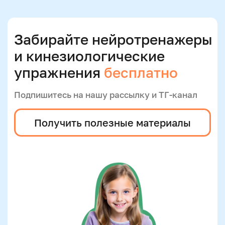
Развитие логического
мышления у детей перед
школой
Занимайтесь математическими
играми
Собирайте пазлы и головоломки
Решайте логические задачи и
кроссворды
Играйте в шахматы и шашки