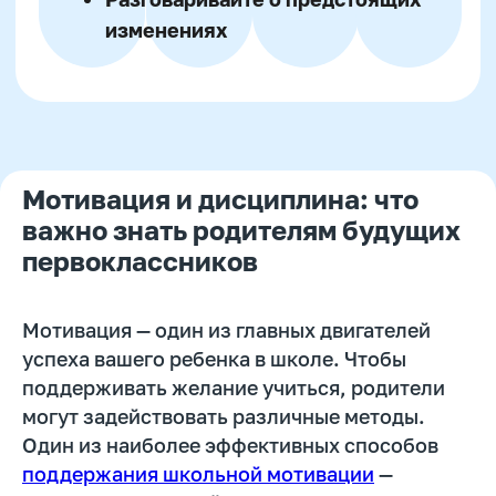
Чтение книг вместе с ребенком
Посещение музеев и выставок
Организация научных
экспериментов дома
Путешествия и экскурсии по
Мотивация и дисциплина: что
городу
Занятия спортом и активные игры
важно знать родителям будущих
Пробные занятия в кружках по
первоклассников
интересам
Использование развивающих
онлайн-курсов
Мотивация — один из главных двигателей
успеха вашего ребенка в школе. Чтобы
поддерживать желание учиться, родители
могут задействовать различные методы.
Один из наиболее эффективных способов
поддержания школьной мотивации
—