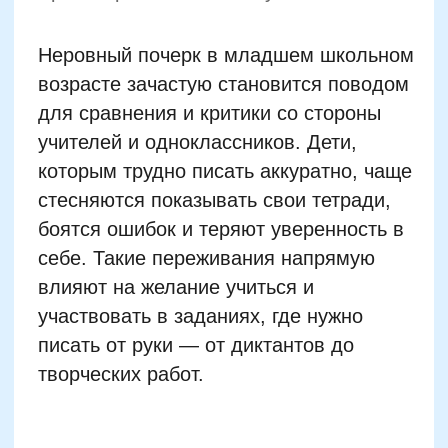
творческих работ.
Напротив, позитивный опыт
освоения
каллиграфии
повышает уровень
самоуважения. У ребенка появляется
ощущение контроля над своим
почерком, он с гордостью
демонстрирует успехи, охотнее
выполняет письменные задания и чаще
получает похвалу. Это создает
положительный эмоциональный фон,
мотивирует на дальнейшие успехи и
помогает сформировать стойкую
учебную самооценку — фактор, сильно
влияющий на будущую траекторию
образования.