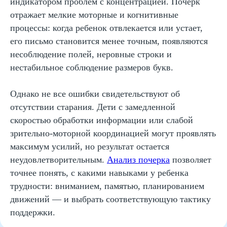
индикатором проблем с концентрацией. Почерк
отражает мелкие моторные и когнитивные
процессы: когда ребенок отвлекается или устает,
его письмо становится менее точным, появляются
несоблюдение полей, неровные строки и
нестабильное соблюдение размеров букв.
Однако не все ошибки свидетельствуют об
отсутствии старания. Дети с замедленной
скоростью обработки информации или слабой
Методы улучшения
зрительно-моторной координацией могут проявлять
почерка без давления и
максимум усилий, но результат остается
лишних нагрузок
неудовлетворительным.
Анализ почерка
позволяет
точнее понять, с какими навыками у ребенка
трудности: вниманием, памятью, планированием
движений — и выбрать соответствующую тактику
Микропрактики по 5–7 минут в
поддержки.
день
Упражнения на точность и