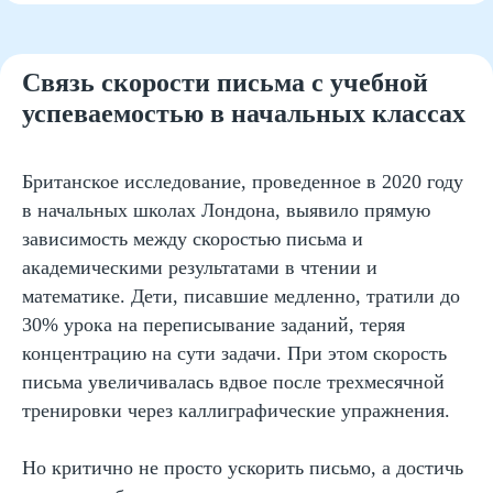
плавность
Игра с написанием коротких слов
Работа с образцами «до и после»
Связь скорости письма с учебной
Ведение личного «писательского
успеваемостью в начальных классах
дневника»
Альтернативные инструменты
письма (гель, фломастер)
Позитивное подкрепление без
Британское исследование, проведенное в 2020 году
оценки
в начальных школах Лондона, выявило прямую
зависимость между скоростью письма и
академическими результатами в чтении и
математике. Дети, писавшие медленно, тратили до
30% урока на переписывание заданий, теряя
концентрацию на сути задачи. При этом скорость
письма увеличивалась вдвое после трехмесячной
тренировки через каллиграфические упражнения.
Но критично не просто ускорить письмо, а достичь