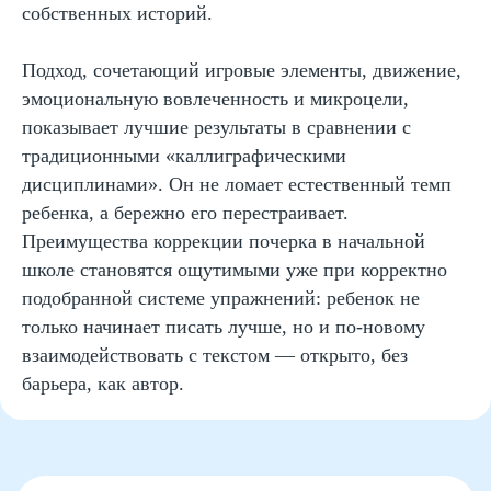
собственных историй.
Материнский капитал
Вакансии
Подход, сочетающий игровые элементы, движение,
эмоциональную вовлеченность и микроцели,
Структура и органы управления
показывает лучшие результаты в сравнении с
Сайт Минпросвещения России
традиционными «каллиграфическими
Сайт Минобрнауки России
дисциплинами». Он не ломает естественный темп
ребенка, а бережно его перестраивает.
Положение о проведении акции
Преимущества коррекции почерка в начальной
Публичная оферта
школе становятся ощутимыми уже при корректно
Политика конфиденциальности
подобранной системе упражнений: ребенок не
только начинает писать лучше, но и по-новому
Организация и осуществление образовательной
деятельности по программе доп. образования
взаимодействовать с текстом — открыто, без
© SKILLZANIA. Все права защищены.
барьера, как автор.
АВТОНОМНАЯ НЕКОММЕРЧЕСКАЯ ОРГАНИЗАЦИЯ
ДОПОЛНИТЕЛЬНОГО ОБРАЗОВАНИЯ "ШКОЛА
НЕЙРОРАЗВИТИЯ И ОБУЧЕНИЯ ДЕТЕЙ"
ИНН: 9727116117, ОГРН: 1257700472831
Телефон: +7 (800) 100-11-43, Почта: anodo@skillzania.ru