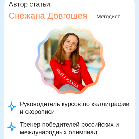
Двойная выгода этим летом:
−20% на любой абонемент
+ второй курс в подарок*
Только до 7 августа
Подробнее