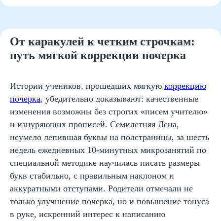
Математика
Красивый почерк
От каракулей к четким строчкам:
Подготовка к школе
путь мягкой коррекции почерка
Написание сочинений
Русский язык
Истории учеников, прошедших мягкую
коррекцию
Нейрокурс
почерка
, убедительно доказывают: качественные
изменения возможны без строгих «писем учителю»
О школе
и изнуряющих прописей. Семилетняя Лена,
Отзывы
неумело лепившая буквы на полстраницы, за шесть
недель ежедневных 10-минутных микрозанятий по
Лицензия на образование
специальной методике научилась писать размеры
Блог
букв стабильно, с правильным наклоном и
Тарифы
аккуратными отступами. Родители отмечали не
Реферальная программа
только улучшение почерка, но и повышение тонуса
в руке, искренний интерес к написанию
Наши методисты