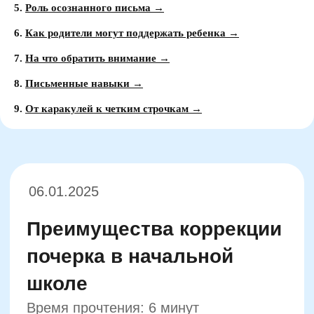
5.
Роль осознанного письма →
6.
Как родители могут поддержать ребенка →
06.01.2025
7.
На что обратить внимание →
Преимущества коррекции
8.
Письменные навыки →
почерка в начальной
9.
От каракулей к четким строчкам →
школе
Время прочтения: 6 минут
Неровный почерк в младшем школьном
возрасте зачастую становится поводом
для сравнения и критики со стороны
учителей и одноклассников. Дети,
которым трудно писать аккуратно, чаще
стесняются показывать свои тетради,
боятся ошибок и теряют уверенность в
себе. Такие переживания напрямую
влияют на желание учиться и
участвовать в заданиях, где нужно
писать от руки — от диктантов до