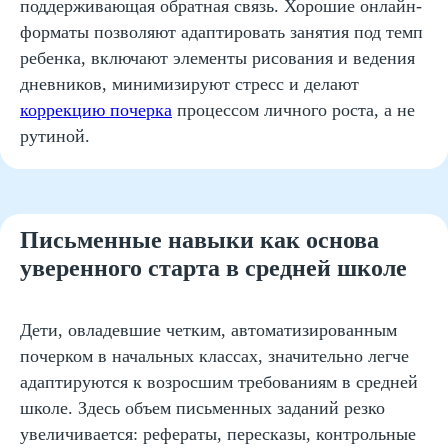
поддерживающая обратная связь. Хорошие онлайн-
форматы позволяют адаптировать занятия под темп
ребенка, включают элементы рисования и ведения
Даю согласие
на рассылку рекламно-информационных
материалов
дневников, минимизируют стресс и делают
коррекцию почерка
процессом личного роста, а не
Отправить
рутиной.
жимая на кнопку, вы даете согласие на обработку и распространение
персональных данных
Письменные навыки как основа
уверенного старта в средней школе
Дети, овладевшие четким, автоматизированным
почерком в начальных классах, значительно легче
Есть вопросы?
адаптируются к возросшим требованиям в средней
Мы поможем вам!
школе. Здесь объем письменных заданий резко
увеличивается: рефераты, пересказы, контрольные