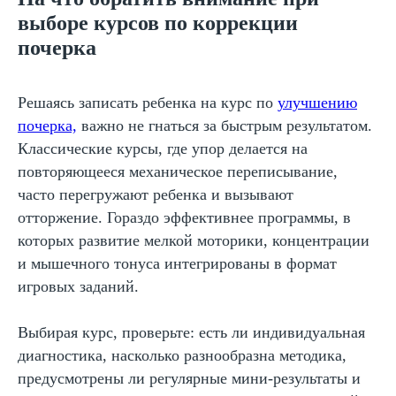
Автор образовательных программ
выборе курсов по коррекции
почерка
Решаясь записать ребенка на курс по
улучшению
Записаться на
почерка,
важно не гнаться за быстрым результатом.
пробный урок
Классические курсы, где упор делается на
Имя
повторяющееся механическое переписывание,
часто перегружают ребенка и вызывают
отторжение. Гораздо эффективнее программы, в
Email
которых развитие мелкой моторики, концентрации
и мышечного тонуса интегрированы в формат
игровых заданий.
Телефон
Выбирая курс, проверьте: есть ли индивидуальная
+7
диагностика, насколько разнообразна методика,
Промокод:
предусмотрены ли регулярные мини-результаты и