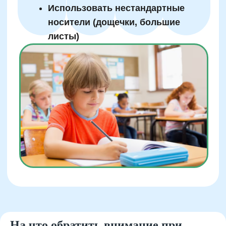
Автор статьи:
Снежана Довгошея
Методист
Руководитель курсов по каллиграфии
и скорописи
Тренер победителей российских и
международных олимпиад
На что обратить внимание при