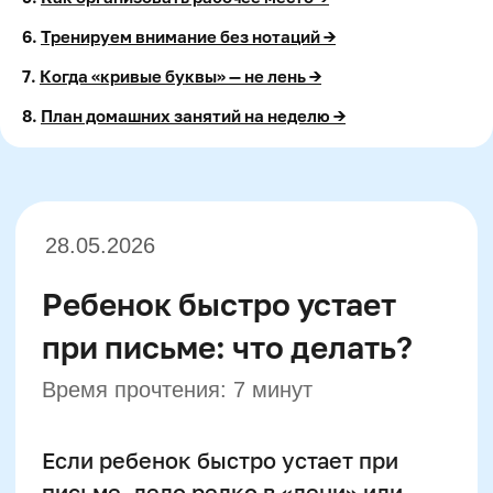
28.05.2026
6.
Тренируем внимание без нотаций →
Ребенок быстро устает
7.
Когда «кривые буквы» — не лень →
при письме: что делать?
8.
План домашних занятий на неделю →
Время прочтения: 7 минут
Если ребенок быстро устает при
письме, дело редко в «лени» или
нежелании стараться. Письмо —
сложный процесс, в котором
одновременно участвуют зрительное
восприятие, моторика, внимание и
контроль силы нажима.
Нейропсихологи отмечают, что у
детей 7–10 лет эти системы еще
формируются, а у части школьников
их созревание идет неравномерно. В
результате рука быстро «забивается»,
буквы теряют форму, а внимание
рассеивается уже через 5–10 минут.