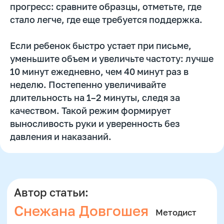
прогресс: сравните образцы, отметьте, где
стало легче, где еще требуется поддержка.
Двойная выгода этим летом:
−20% на любой абонемент
+ второй курс в подарок*
Если ребенок быстро устает при письме,
Только до 10 августа
уменьшите объем и увеличьте частоту: лучше
10 минут ежедневно, чем 40 минут раз в
неделю. Постепенно увеличивайте
длительность на 1–2 минуты, следя за
качеством. Такой режим формирует
выносливость руки и уверенность без
давления и наказаний.
Подробнее