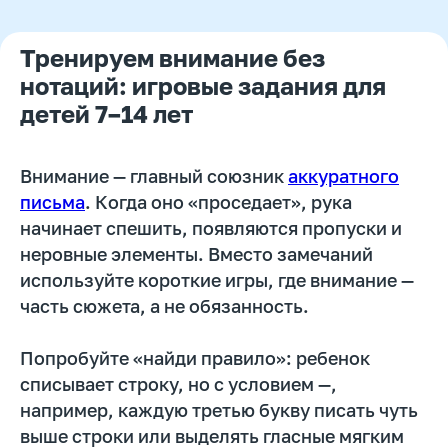
Тренируем внимание без
нотаций: игровые задания для
детей 7–14 лет
Автор статьи:
Снежана Довгошея
Внимание — главный союзник
аккуратного
Методист
письма
. Когда оно «проседает», рука
начинает спешить, появляются пропуски и
неровные элементы. Вместо замечаний
используйте короткие игры, где внимание —
часть сюжета, а не обязанность.
Попробуйте «найди правило»: ребенок
Руководитель курсов по
списывает строку, но с условием —,
каллиграфии и скорописи
например, каждую третью букву писать чуть
Тренер победителей российских и
выше строки или выделять гласные мягким
международных олимпиад