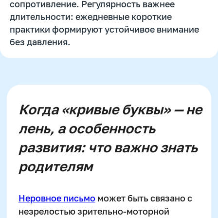
сопротивление. Регулярность важнее
длительности: ежедневные короткие
практики формируют устойчивое внимание
Даю согласие
на рассылку рекламно-
информационных материалов
без давления.
Отправить
Нажимая на кнопку, вы даете согласие на обработку
и распространение персональных данных
Есть вопросы?
Мы поможем вам!