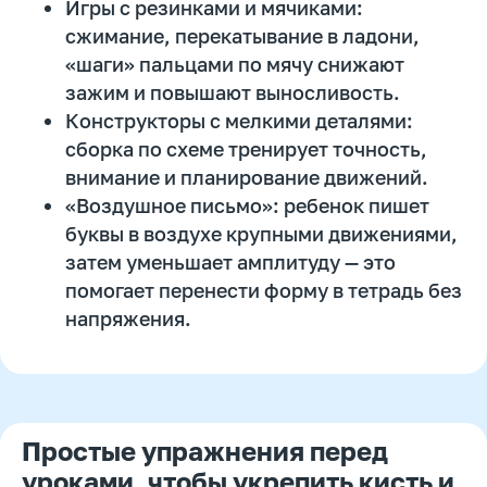
Игры с резинками и мячиками:
Подпишитесь на нашу рассылку и ТГ-канал
сжимание, перекатывание в ладони,
«шаги» пальцами по мячу снижают
Получить полезные материалы
зажим и повышают выносливость.
Конструкторы с мелкими деталями:
сборка по схеме тренирует точность,
внимание и планирование движений.
«Воздушное письмо»: ребенок пишет
буквы в воздухе крупными движениями,
затем уменьшает амплитуду — это
помогает перенести форму в тетрадь без
напряжения.
Как организовать рабочее
место, чтобы ребенок
меньше уставал при письме
Простые упражнения перед
и сохранил осанку
уроками, чтобы укрепить кисть и