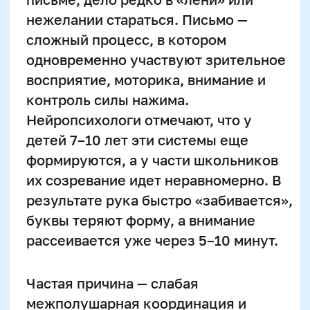
Частая причина — слабая
межполушарная координация и
недостаточно развитая мелкая
моторика. Добавим сюда
неправильный захват ручки,
напряженные плечи, неудобную
посадку — и нагрузка на кисть
возрастает в разы. Плюс когнитивная
усталость: ребенок одновременно
думает о содержании, орфографии и
аккуратности. Без подготовки и
грамотной организации процесса
даже усидчивый ученик быстро
«сдает».