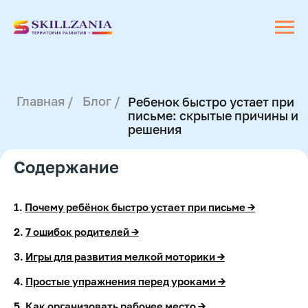
Главная /
Блог /
Ребенок быстро устает при
письме: скрытые причины и
решения
Содержание
1.
Почему ребёнок быстро устает при письме →
2.
7 ошибок родителей →
3.
Игры для развития мелкой моторики →
4.
Простые упражнения перед уроками →
5.
Как организовать рабочее место →