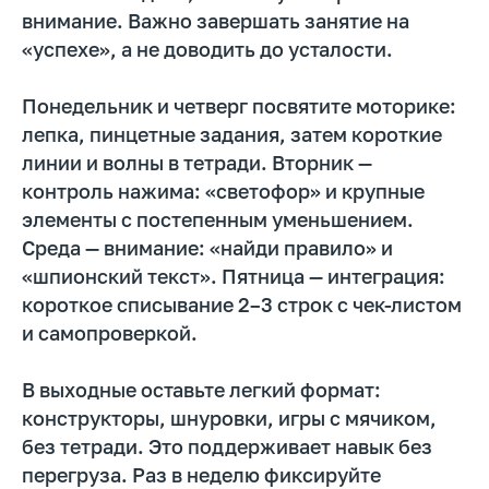
внимание. Важно завершать занятие на
Материнский капитал
«успехе», а не доводить до усталости.
Вакансии
Понедельник и четверг посвятите моторике:
Структура и органы
лепка, пинцетные задания, затем короткие
управления
Сайт Минпросвещения России
линии и волны в тетради. Вторник —
Сайт Минобрнауки России
контроль нажима: «светофор» и крупные
элементы с постепенным уменьшением.
Положение о проведении акции
Среда — внимание: «найди правило» и
Публичная оферта
«шпионский текст». Пятница — интеграция:
Политика конфиденциальности
короткое списывание 2–3 строк с чек-листом
и самопроверкой.
Организация и осуществление образовательной
деятельности по программе доп. образования
© SKILLZANIA. Все права защищены.
В выходные оставьте легкий формат:
конструкторы, шнуровки, игры с мячиком,
АВТОНОМНАЯ НЕКОММЕРЧЕСКАЯ ОРГАНИЗАЦИЯ
ДОПОЛНИТЕЛЬНОГО ОБРАЗОВАНИЯ "ШКОЛА
без тетради. Это поддерживает навык без
НЕЙРОРАЗВИТИЯ И ОБУЧЕНИЯ ДЕТЕЙ"
ИНН: 9727116117, ОГРН: 1257700472831
перегруза. Раз в неделю фиксируйте
Телефон: +7 (800) 100-11-43, Почта: anodo@skillzania.ru