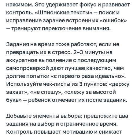
нажимом. Это удерживает фокус и развивает
Автор образовательных программ
контроль. «Шпионские тексты» — поиск и
исправление заранее встроенных «ошибок»
— тренируют переключение внимания.
Записаться на
Задания на время тоже работают, если не
пробный урок
превращать их в стресс. 2–3 минуты на
Имя
аккуратное выполнение с последующим
самопроверкой дают лучшее качество, чем
долгие попытки «с первого раза идеально».
Используйте чек-листы из 3 пунктов: «держу
Email
захват», «не спешу», «слежу за высотой
букв» — ребенок отмечает их после задания.
Телефон
Добавьте элементы выбора: предложите два
+7
задания на выбор и ограниченное время.
Контроль повышает мотивацию и снижает
Промокод: