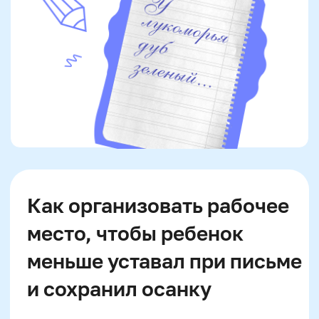
Когда «кривые буквы» — не
лень, а особенность
развития: что важно знать
родителям
Неровное письмо
может быть связано с
незрелостью зрительно-моторной
координации, дисграфическими
проявлениями или особенностями тонуса.
Если ребенок быстро устает при письме,
часто стирает, жалуется на боль в кисти
или «теряет строку», стоит обратиться к
специалисту: нейропсихологу или
логопеду. Ранняя диагностика позволяет
подобрать упражнения и снизить
нагрузку, не закрепляя неправильные
стратегии.