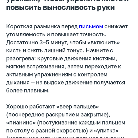
повысить выносливость руки
Высота стола и стула должна
соответствовать росту: локти свободно
лежат на столе, плечи не поднимаются,
стопы полностью на полу или подставке.
Короткая разминка перед
письмом
снижает
Наклон тетради — примерно 20–30
утомляемость и повышает точность.
градусов, для левшей — зеркально.
Освещение падает со стороны
Достаточно 3–5 минут, чтобы «включить»
противоположной рабочей руке, чтобы не
кисть и снять лишний тонус. Начните с
создавать тени на строке.
разогрева: круговые движения кистями,
Выбирайте ручку с матовым корпусом и
мягкие встряхивания, затем переходите к
умеренной толщиной, чтобы не
активным упражнениям с контролем
требовался сильный нажим. Лист
дыхания — на выдохе движение получается
фиксируйте, чтобы он не «ездил». Уберите
лишние предметы со стола — визуальный
более плавным.
шум снижает внимание и увеличивает
усталость. Простая корректировка
Хорошо работают «веер пальцев»
пространства часто дает больший эффект,
чем дополнительные занятия.
(поочередное раскрытие и закрытие),
«пианино» (постукивание каждым пальцем
по столу с разной скоростью) и «улитка»