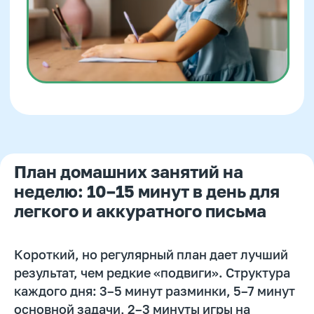
Математика
Красивый почерк
Подготовка к школе
Написание сочинений
Русский язык
Нейрокурс
План домашних занятий на
О школе
неделю: 10–15 минут в день для
Отзывы
легкого и аккуратного письма
Лицензия на образование
Блог
Короткий, но регулярный план дает лучший
Тарифы
результат, чем редкие «подвиги». Структура
Реферальная программа
каждого дня: 3–5 минут разминки, 5–7 минут
основной задачи, 2–3 минуты игры на
Наши методисты