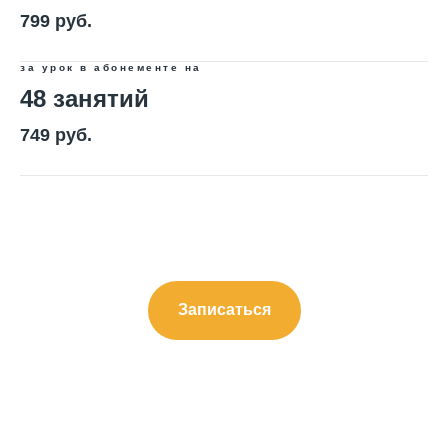
799 руб.
Написание сочинений
Русский язык
за урок в абонементе на
Нейрокурс
48 занятий
749 руб.
О школе
Отзывы
Лицензия на образование
Блог
Тарифы
Записаться
Реферальная программа
Наши методисты
Материнский капитал
Вакансии