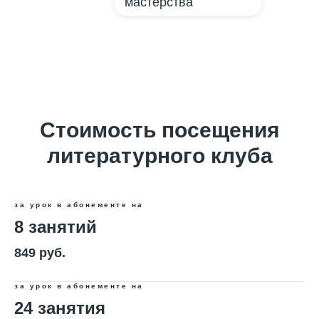
мастерства
Стоимость посещения
литературного клуба
Оставить заявку
Программы
за урок в абонементе на
Скорочтение
8 занятий
Ментальная арифметика
849 руб.
Математика
за урок в абонементе на
Красивый почерк
24 занятия
Подготовка к школе