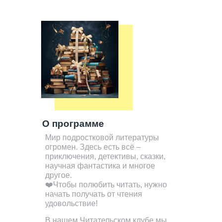
О программе
Мир подростковой литературы
огромен. Здесь есть всё –
приключения, детективы, сказки,
научная фантастика и многое
другое.
❤️Чтобы полюбить читать, нужно
начать получать от чтения
удовольствие!
В нашем Читательском клубе мы