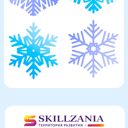
Красивый почерк
Подготовка к школе
Написание сочинений
Русский язык
Нейрокурс
О школе
Отзывы
Лицензия на образование
Блог
Тарифы
Реферальная программа
Наши методисты
Материнский капитал