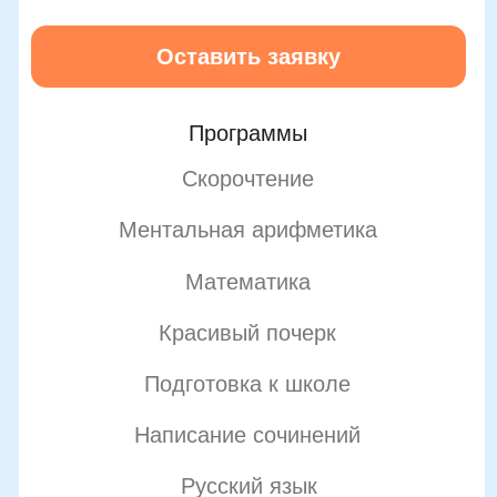
Вакансии
Структура и органы управления
Сайт Минпросвещения России
Сайт Минобрнауки России
Положение о проведении акции
Публичная оферта
Политика конфиденциальности
Организация и осуществление образовательной
деятельности по программе доп. образования
© SKILLZANIA. Все права защищены.
АВТОНОМНАЯ НЕКОММЕРЧЕСКАЯ ОРГАНИЗАЦИЯ
ДОПОЛНИТЕЛЬНОГО ОБРАЗОВАНИЯ "ШКОЛА
НЕЙРОРАЗВИТИЯ И ОБУЧЕНИЯ ДЕТЕЙ"
ИНН: 9727116117, ОГРН: 1257700472831
Телефон: +7 (800) 100-11-43, Почта: anodo@skillzania.ru