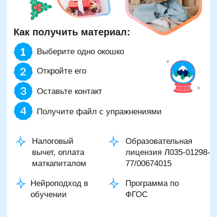
Оставьте контакт
Получите файл с упражнениями
Налоговый
Образовательная
вычет, оплата
лицензия Л035-01298-
маткапиталом
77/00674015
Нейроподход в
Программа по
обучении
ФГОС
Тебя ждёт полезный подарок от
методистов Skillzania