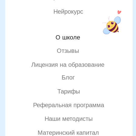
Двойная выгода этим летом:
−20% на любой абонемент
+ второй курс в подарок*
Только до 7 августа
Подробнее