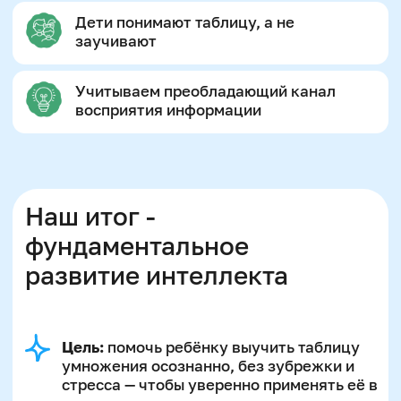
память, внимание и понимание числовых
связей
Результат:
ребёнок не просто “зазубрит”
таблицу, а научится быстро считать в уме
и применять знания на практике — даже в
нестандартных задачах. Это формирует
фундамент для дальнейших успехов в
математике
Таблица умножения — это не
просто память, а ключ к
развитию мышления