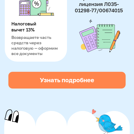
Ждём вас на
БЕСПЛАТНОМ
пробном уроке
Диагностика + рекомендации
уже на занятии
Имя