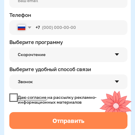
Написание сочинений
Русский язык
Нейрокурс
О школе
Отзывы
Лицензия на образование
Блог
Тарифы
Реферальная программа
Наши методисты
Материнский капитал
Вакансии