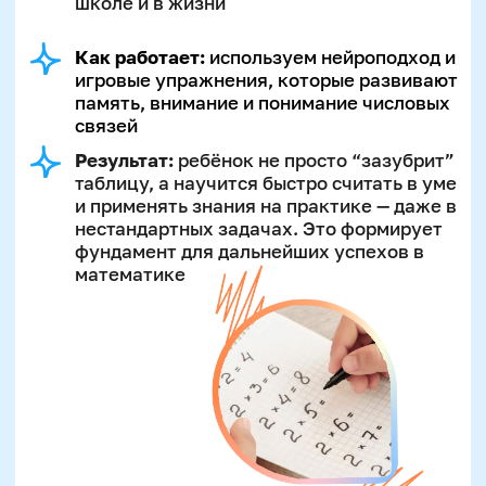
1
Учитываем особенности ребёнка
2
Формируем логическое
мышление
3
Развиваем память без перегрузки
4
Тренируем внимание и
концентрацию
5
Помогаем «схватывать на лету»