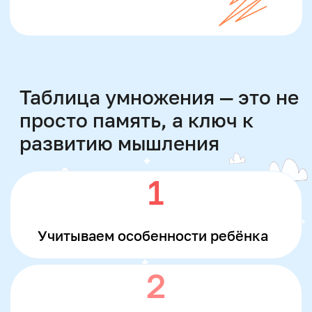
6
Раскрываем
математический потенциал
Хочу на диагностику
Познакомьтесь
с программой на пробном
уроке
бесплатно
Проведем диагностику и дадим
обратную связь
Подберем программу в соответствии
с уровнем ребенка