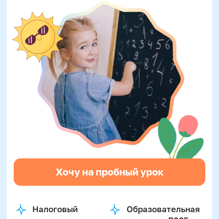
Хочу на пробный урок
Налоговый
Образовательная
вычет, оплата
лицензия Л035-
маткапиталом
01298-77/00674015
Нейроподход в
Программа по
обучении
ФГОС
Даем 100% гарантию
результата
Усложняем задачи постепенно и
даем время адаптироваться