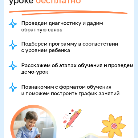
вычет 13%
Возвращаете часть
средств через
налоговую — оформим
все документы
Узнать подробнее
Предлагаем
международный стандарт
обучения: SAMA Global