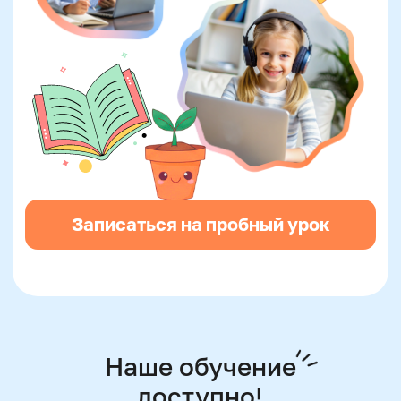
Татьяна Левончук
Методист
Руководитель курсов по
ментальной арифметике и
математической вертикали
Сертифицированный тренер
международного уровня
Автор программ и наставник
победителей олимпиад