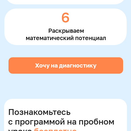
Наше обучение
доступно!
Оплачивайте удобно и выгодно:
Рассрочка без
Оплата материнским
переплат
капиталом
Платите постепенно,
Если у вас двое детей,
не откладывая занятия
можно использовать
средства господдержки
Образовательная
лицензия Л035-
01298-77/00674015
Налоговый