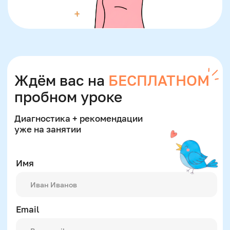
Оставить заявку
Программы
Скорочтение
Ментальная арифметика
Математика
Красивый почерк
Подготовка к школе