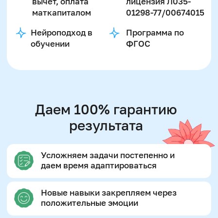
Новые навыки закрепляем через
положительные эмоции
Дети понимают таблицу, а не
заучивают
Учитываем преобладающий канал
восприятия информации
Наш итог -
фундаментальное
развитие интеллекта
Цель:
помочь ребёнку выучить таблицу
умножения осознанно, без зубрежки и
стресса — чтобы уверенно применять её в
школе и в жизни
Как работает:
используем нейроподход и
игровые упражнения, которые развивают