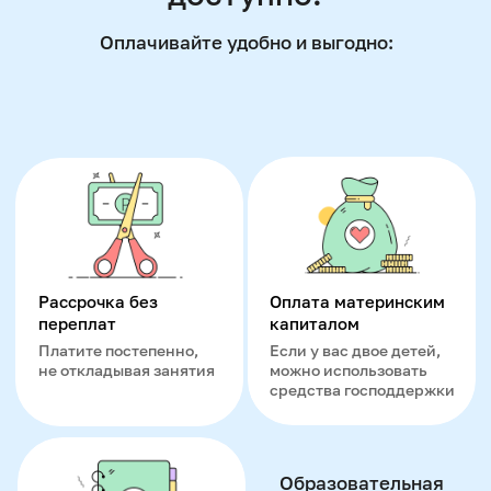
Образование ребёнка в школе Skillzania
— это стратегическая инвестиция в его
будущую конкурентоспособность. Наша
методика образования - это системный
путь формирования личности: от знаний
— к навыкам, от навыков — к
мышлению. Это партнерство педагога и
ученика, в котором ошибки становятся
ступеньками к росту, а поддержка —
ресурсом для становления сильной
личности.
Есть вопросы?
Мы поможем вам!