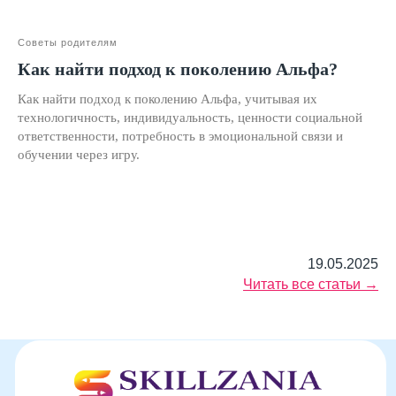
Двойная выгода этим летом:
−20% на любой абонемент
Советы родителям
+ второй курс в подарок*
Как найти подход к поколению Альфа?
Только до 7 августа
Как найти подход к поколению Альфа, учитывая их
технологичность, индивидуальность, ценности социальной
ответственности, потребность в эмоциональной связи и
обучении через игру.
19.05.2025
Читать все статьи →
Подробнее