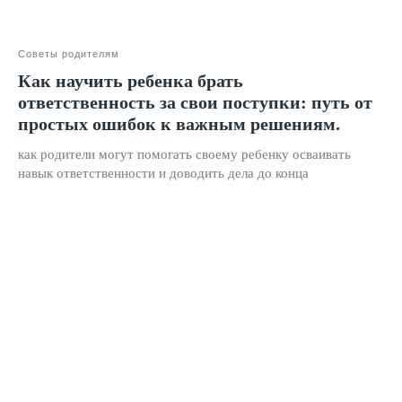
Красивый почерк
Советы родителям
Подготовка к школе
Как научить ребенка брать
Написание сочинений
ответственность за свои поступки: путь от
Русский язык
простых ошибок к важным решениям.
Нейрокурс
как родители могут помогать своему ребенку осваивать
навык ответственности и доводить дела до конца
О школе
Отзывы
Лицензия на образование
Блог
Тарифы
Реферальная программа
Наши методисты