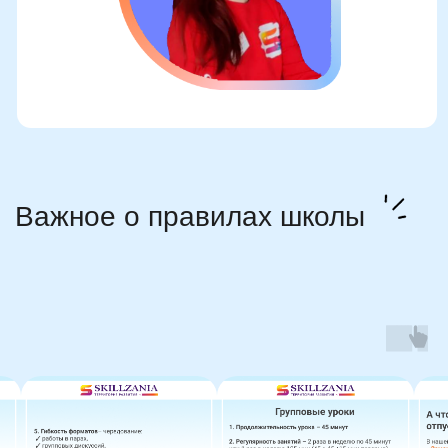
Оставить заявку
Программы
Скорочтение
Ментальная арифметика
Математика
Красивый почерк
Подготовка к школе
Написание сочинений
Русский язык
Нейрокурс