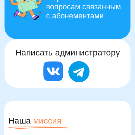
Публичная оферта
Политика конфиденциальности
Организация и осуществление образовательной
деятельности по программе доп. образования
© SKILLZANIA. Все права защищены.
АВТОНОМНАЯ НЕКОММЕРЧЕСКАЯ ОРГАНИЗАЦИЯ
ДОПОЛНИТЕЛЬНОГО ОБРАЗОВАНИЯ "ШКОЛА
НЕЙРОРАЗВИТИЯ И ОБУЧЕНИЯ ДЕТЕЙ"
ИНН: 9727116117, ОГРН: 1257700472831
Телефон: +7 (800) 100-11-43, Почта: anodo@skillzania.ru
Двойная выгода этим летом:
−20% на любой абонемент
+ второй курс в подарок*
Только до 7 августа