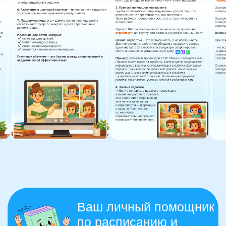
О школе
Отзывы
Лицензия на образование
Блог
Тарифы
Реферальная программа
Наши методисты
Материнский капитал
Вакансии
Структура и органы управления
Сайт Минпросвещения России
Сайт Минобрнауки России
Положение о проведении акции