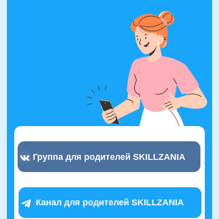
Автор программ
Снежана Довгошея
Методист
Руководитель курсов
Красивый
почерк, Скоропись
Тренер победителей
общероссийских и международных
олимпиад
Автор программ