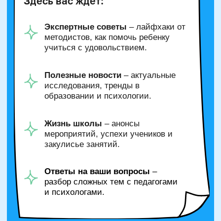
Татьяна Левончук
Директор школы и Методист
Руководитель курсов
Ментнальная
арифметика, Математическая
вертикаль
Сертифицированный тренер
международного уровня
по ментальной арифметике
Тренер победителей
общероссийских и международных
олимпиад