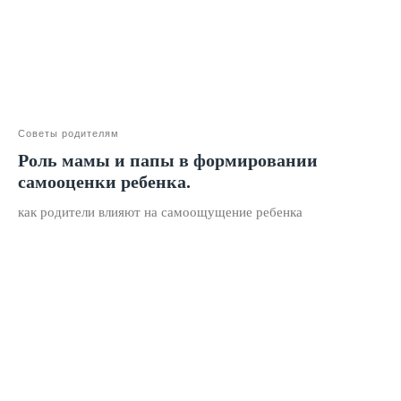
Материнский капитал
Вакансии
Структура и органы
управления
Сайт Минпросвещения России
Советы родителям
Сайт Минобрнауки России
Роль мамы и папы в формировании
Положение о проведении акции
самооценки ребенка.
Публичная оферта
как родители влияют на самоощущение ребенка
Политика конфиденциальности
Организация и осуществление образовательной
деятельности по программе доп. образования
© SKILLZANIA. Все права защищены.
АВТОНОМНАЯ НЕКОММЕРЧЕСКАЯ ОРГАНИЗАЦИЯ
ДОПОЛНИТЕЛЬНОГО ОБРАЗОВАНИЯ "ШКОЛА
НЕЙРОРАЗВИТИЯ И ОБУЧЕНИЯ ДЕТЕЙ"
ИНН: 9727116117, ОГРН: 1257700472831
Телефон: +7 (800) 100-11-43, Почта: anodo@skillzania.ru