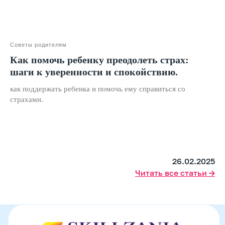
Двойная выгода этим летом:
−20% на любой абонемент
+ второй курс в подарок*
Советы родителям
Только до 7 августа
Как помочь ребенку преодолеть страх:
шаги к уверенности и спокойствию.
как поддержать ребенка и помочь ему справиться со
страхами.
26.02.2025
Читать все статьи →
Подробнее