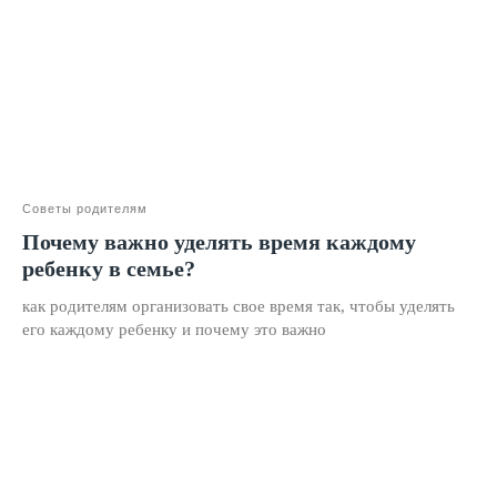
Математика
Красивый почерк
Подготовка к школе
Написание сочинений
Русский язык
Нейрокурс
Советы родителям
Почему важно уделять время каждому
ребенку в семье?
О школе
Отзывы
как родителям организовать свое время так, чтобы уделять
его каждому ребенку и почему это важно
Лицензия на образование
Блог
Тарифы
Реферальная программа
Наши методисты