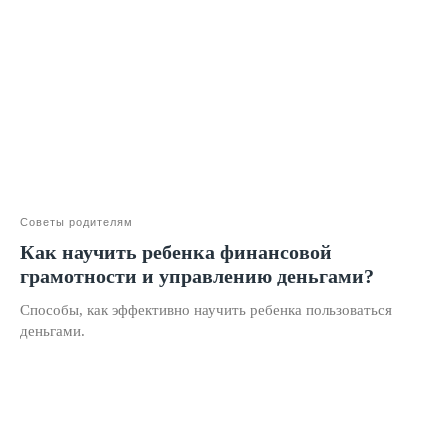
Оставить заявку
Программы
Скорочтение
Ментальная арифметика
Математика
Красивый почерк
Советы родителям
Подготовка к школе
Как научить ребенка финансовой
Написание сочинений
грамотности и управлению деньгами?
Русский язык
Способы, как эффективно научить ребенка пользоваться
деньгами.
Нейрокурс
О школе
Отзывы