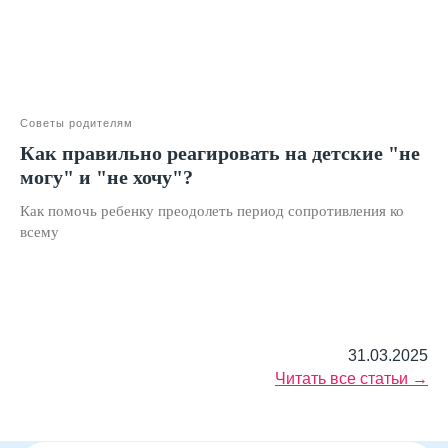
Организация и осуществление образовательной
деятельности по программе доп. образования
© SKILLZANIA. Все права защищены.
АВТОНОМНАЯ НЕКОММЕРЧЕСКАЯ ОРГАНИЗАЦИЯ
ДОПОЛНИТЕЛЬНОГО ОБРАЗОВАНИЯ "ШКОЛА
НЕЙРОРАЗВИТИЯ И ОБУЧЕНИЯ ДЕТЕЙ"
Советы родителям
ИНН: 9727116117, ОГРН: 1257700472831
Телефон: +7 (800) 100-11-43, Почта: anodo@skillzania.ru
Как правильно реагировать на детские "не
могу" и "не хочу"?
Двойная выгода этим летом:
−20% на любой абонемент
Как помочь ребенку преодолеть период сопротивления ко
+ второй курс в подарок*
всему
Только до 10 августа
31.03.2025
Читать все статьи →