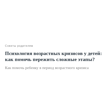
Лицензия на образование
Блог
Тарифы
Реферальная программа
Наши методисты
Материнский капитал
Советы родителям
Вакансии
Психология возрастных кризисов у детей:
как помочь пережить сложные этапы?
Структура и органы управления
Как помочь ребенку в период возрастного кризиса
Сайт Минпросвещения России
Сайт Минобрнауки России
Положение о проведении акции
Публичная оферта
Политика конфиденциальности