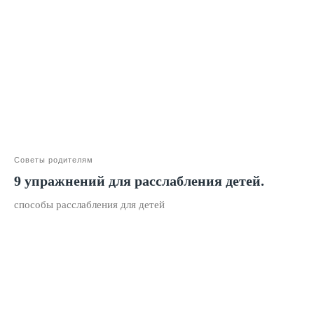
Лицензия на образование
Блог
Тарифы
Реферальная программа
Наши методисты
Материнский капитал
Вакансии
Советы родителям
9 упражнений для расслабления детей.
Структура и органы
способы расслабления для детей
управления
Сайт Минпросвещения России
Сайт Минобрнауки России
Положение о проведении акции
Публичная оферта
Политика конфиденциальности