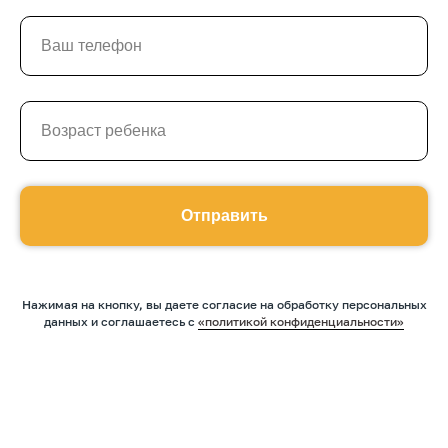
Оставить заявку
Программы
Скорочтение
Ментальная арифметика
Математика
Отправить
Красивый почерк
Подготовка к школе
Написание сочинений
Нажимая на кнопку, вы даете согласие на обработку персональных
данных и соглашаетесь c
«политикой конфиденциальности»
Русский язык
Нейрокурс
О школе
Отзывы