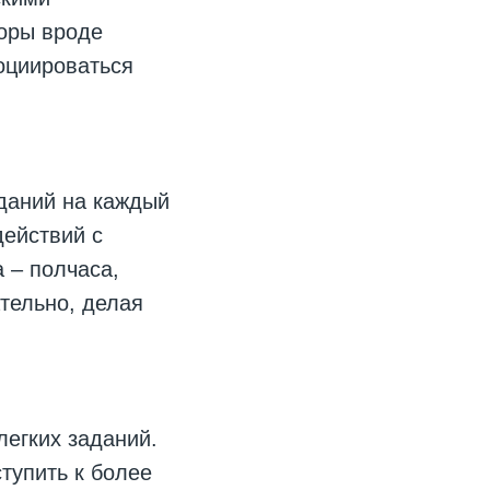
оры вроде
оциироваться
даний на каждый
действий с
 – полчаса,
ательно, делая
егких заданий.
тупить к более