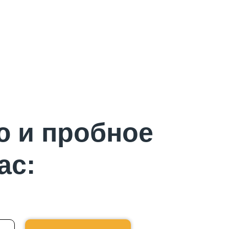
ю и пробное
ас: