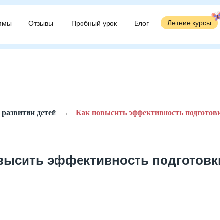
Летние курсы
Летние курсы
ммы
ммы
Отзывы
Отзывы
Пробный урок
Пробный урок
Блог
Блог
 развитии детей
→
Как повысить эффективность подготов
высить эффективность подготовк