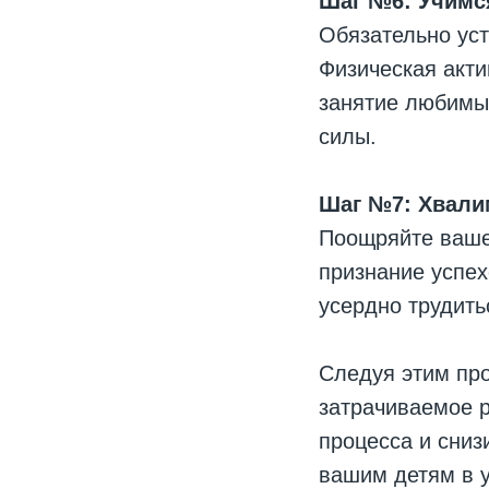
Шаг №6: Учимс
Обязательно ус
Физическая акти
занятие любимы
силы.
Шаг №7: Хвалим
Поощряйте ваше
признание успе
усердно трудит
Следуя этим пр
затрачиваемое р
процесса и сниз
вашим детям в у