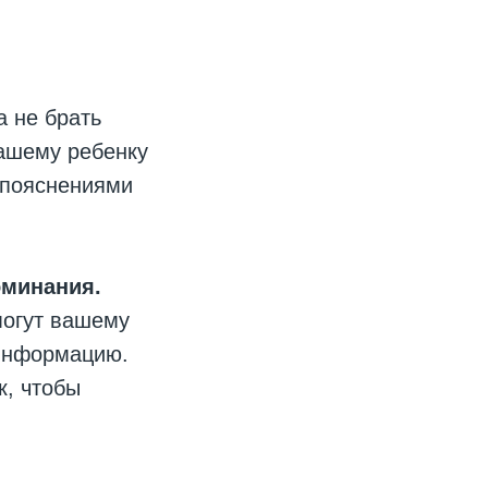
а не брать
вашему ребенку
 пояснениями
оминания.
могут вашему
 информацию.
к, чтобы