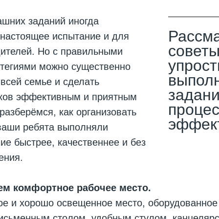
ашних заданий иногда
Рассма
 настоящее испытание и для
советы
дителей. Но с правильными
упрост
атегиями можно существенно
выпол
 всей семье и сделать
задани
ков эффективным и приятным
процес
разберёмся, как организовать
эффек
 ваши ребята выполняли
е быстрее, качественнее и без
ения.
ем комфортное рабочее место.
ое и хорошо освещенное место, оборудованное
исьменным столом, удобным стулом, канцеляр