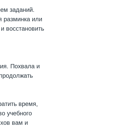
ем заданий.
я разминка или
и восстановить
ия. Похвала и
 продолжать
ратить время,
во учебного
ехов вам и