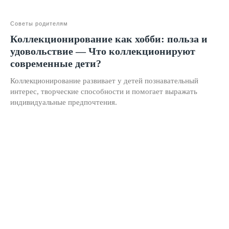
Программы
Советы родителям
Скорочтение
Коллекционирование как хобби: польза и
удовольствие — Что коллекционируют
Ментальная арифметика
современные дети?
Математика
Коллекционирование развивает у детей познавательный
Красивый почерк
интерес, творческие способности и помогает выражать
индивидуальные предпочтения.
Подготовка к школе
Написание сочинений
Русский язык
Нейрокурс
О школе
Отзывы
Лицензия на образование