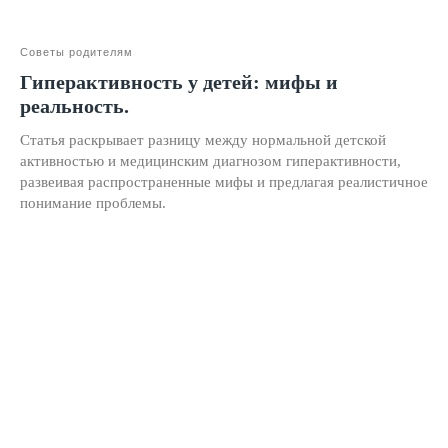
Блог
Тарифы
Советы родителям
Реферальная программа
Гиперактивность у детей: мифы и
реальность.
Наши методисты
Материнский капитал
Статья раскрывает разницу между нормальной детской
активностью и медицинским диагнозом гиперактивности,
Вакансии
развеивая распространенные мифы и предлагая реалистичное
понимание проблемы.
Структура и органы управления
Сайт Минпросвещения России
Сайт Минобрнауки России
Положение о проведении акции
Публичная оферта
Политика конфиденциальности
Организация и осуществление образовательной
деятельности по программе доп. образования