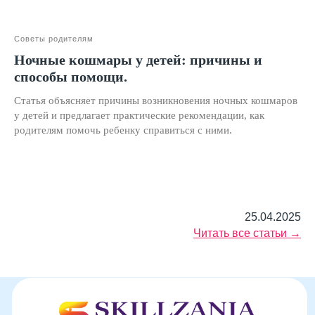
© SKILLZANIA. Все права защищены.
АВТОНОМНАЯ НЕКОММЕРЧЕСКАЯ ОРГАНИЗАЦИЯ
Советы родителям
ДОПОЛНИТЕЛЬНОГО ОБРАЗОВАНИЯ "ШКОЛА
НЕЙРОРАЗВИТИЯ И ОБУЧЕНИЯ ДЕТЕЙ"
Ночные кошмары у детей: причины и
ИНН: 9727116117, ОГРН: 1257700472831
способы помощи.
Телефон: +7 (800) 100-11-43, Почта: anodo@skillzania.ru
Статья объясняет причины возникновения ночных кошмаров
Двойная выгода этим летом:
у детей и предлагает практические рекомендации, как
−20% на любой абонемент
родителям помочь ребенку справиться с ними.
+ второй курс в подарок*
Только до 10 августа
25.04.2025
Читать все статьи →