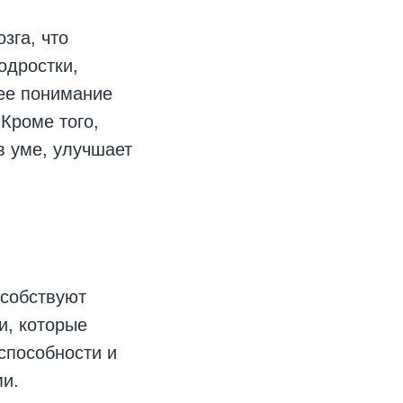
зга, что
одростки,
ее понимание
Кроме того,
в уме, улучшает
особствуют
и, которые
способности и
ми.