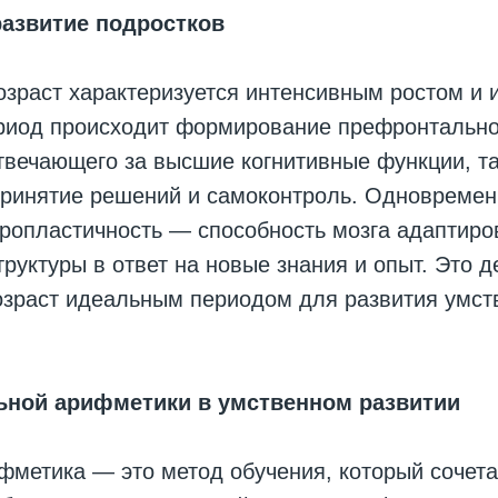
развитие подростков
озраст характеризуется интенсивным ростом и
период происходит формирование префронтальн
отвечающего за высшие когнитивные функции, та
принятие решений и самоконтроль. Одновремен
ропластичность — способность мозга адаптиро
труктуры в ответ на новые знания и опыт. Это д
озраст идеальным периодом для развития умст
льной арифметики в умственном развитии
метика — это метод обучения, который сочета