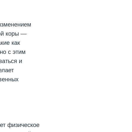
 изменением
ой коры —
кие как
но с этим
ваться и
елает
венных
ет физическое