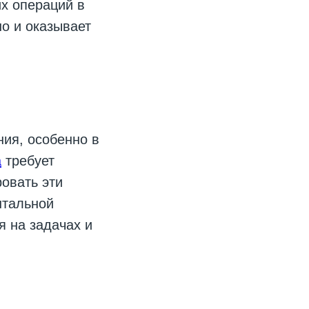
их операций в
но и оказывает
ния, особенно в
а
требует
ровать эти
нтальной
 на задачах и