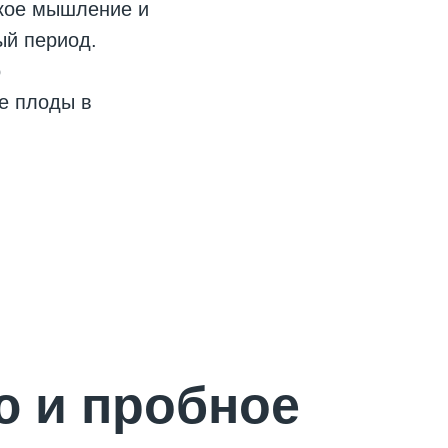
ское мышление и
ый период.
о
е плоды в
ю и пробное