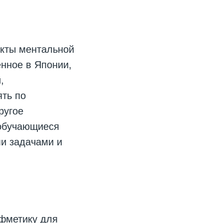
кты ментальной
нное в Японии,
,
ять по
ругое
 обучающиеся
и задачами и
фметику для