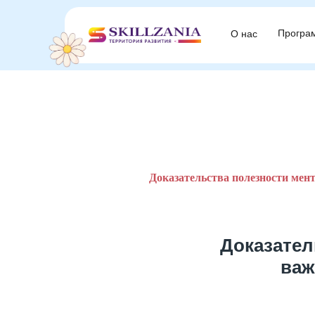
Програ
Програ
О нас
О нас
Доказательства полезности мен
Доказател
важ