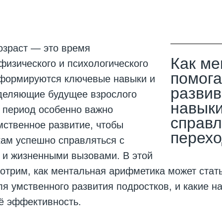
озраст — это время
Как м
физического и психологического
помога
а формируются ключевые навыки и
развив
еделяющие будущее взрослого
навыки
т период особенно важно
справл
ственное развитие, чтобы
перехо
кам успешно справляться с
 и жизненными вызовами. В этой
отрим, как ментальная арифметика может стат
я умственного развития подростков, и какие н
ё эффективность.