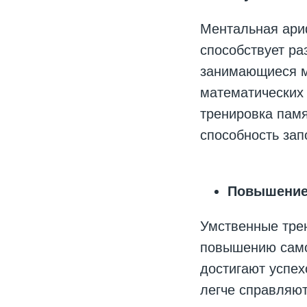
Ментальная ариф
способствует ра
занимающиеся м
математических 
тренировка пам
способность за
Повышение 
Умственные трен
повышению самоо
достигают успех
легче справляю