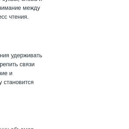
внимание между
сс чтения.
ения удерживать
репить связи
ние и
у становится