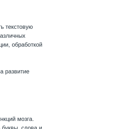
ь текстовую
различных
ции, обработкой
а развитие
нкций мозга.
 буквы, слова и