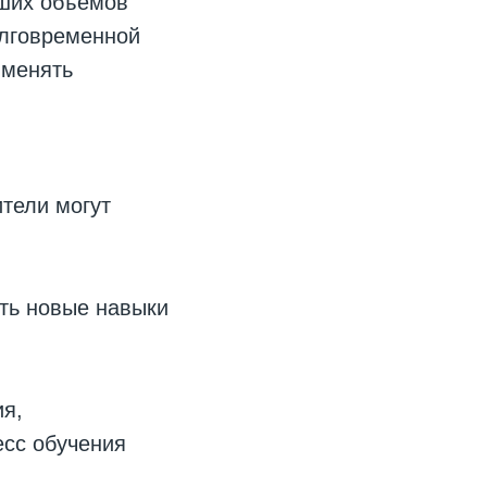
ьших объемов
олговременной
именять
ители могут
ть новые навыки
я,
есс обучения