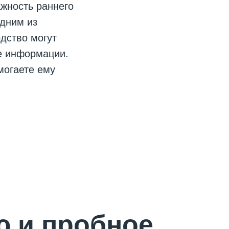
жность раннего
дним из
одство могут
е информации.
могаете ему
ю и пробное