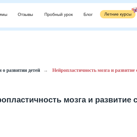
Летние курсы
Летние курсы
ммы
ммы
Отзывы
Отзывы
Пробный урок
Пробный урок
Блог
Блог
 о развитии детей
→
Нейропластичность мозга и развитие 
опластичность мозга и развитие с