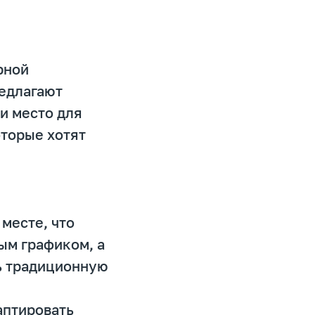
рной
едлагают
и место для
оторые хотят
 месте, что
ым графиком, а
ть традиционную
аптировать