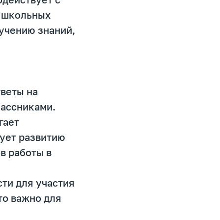
х школьных
учению знаний,
тветы на
лассниками.
гает
ует развитию
в работы в
ти для участия
то важно для