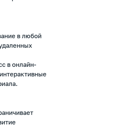
вание в любой
 удаленных
с в онлайн-
 интерактивные
риала.
раничивает
витие