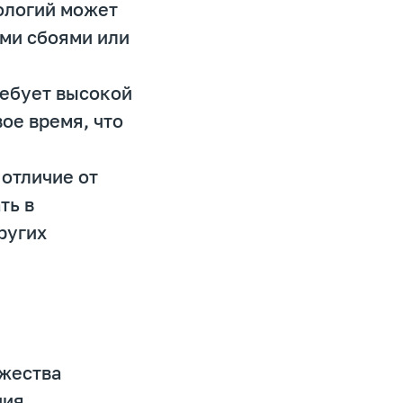
нологий может
ими сбоями или
ребует высокой
ое время, что
 отличие от
ть в
ругих
ожества
ния,