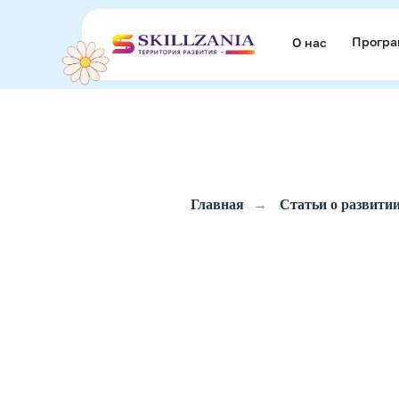
Прогр
Прогр
О нас
О нас
Главная
→
Статьи о развитии