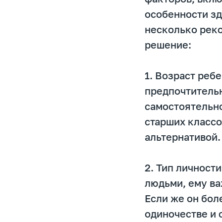
особенности зд
несколько реко
решение:
1. Возраст реб
предпочтительн
самостоятельно
старших классо
альтернативой.
2. Тип личност
людьми, ему ва
Если же он бол
одиночестве и 