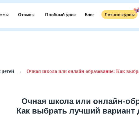
аммы
аммы
Отзывы
Отзывы
Пробный урок
Пробный урок
Блог
Блог
Летние курсы
Летние курсы
 детей
→
Очная школа или онлайн-образование: Как выбр
Очная школа или онлайн-обр
Как выбрать лучший вариант