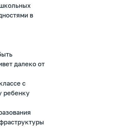
 школьных
дностями в
быть
ивет далеко от
классе с
у ребенку
бразования
нфраструктуры