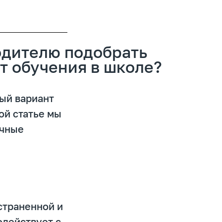
одителю подобрать
т обучения в школе?
ый вариант
ой статье мы
ичные
страненной и
одействует с