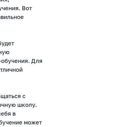
учения. Вот
авильное
будет
чную
-обучения. Для
отличной
бщаться с
очную школу.
себя в
обучение может