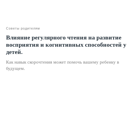
О школе
Отзывы
Советы родителям
Лицензия на образование
Влияние регулярного чтения на развитие
Блог
восприятия и когнитивных способностей у
детей.
Тарифы
Реферальная программа
Как навык скорочтения может помочь вашему ребенку в
будущем.
Наши методисты
Материнский капитал
Вакансии
Структура и органы управления
Сайт Минпросвещения России
Сайт Минобрнауки России
Положение о проведении акции