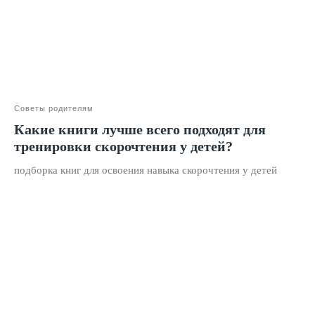
Оставить заявку
Советы родителям
Программы
Какие книги лучше всего подходят для
Скорочтение
тренировки скорочтения у детей?
Ментальная арифметика
подборка книг для освоения навыка скорочтения у детей
Математика
Красивый почерк
Подготовка к школе
Написание сочинений
Русский язык
Нейрокурс