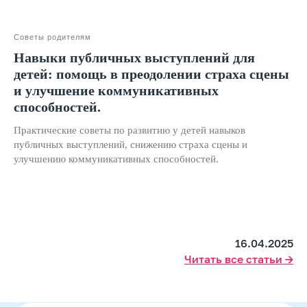
Телефон: +7 (800) 100-11-43, Почта: anodo@skillzania.ru
Советы родителям
Двойная выгода этим летом:
−20% на любой абонемент
Навыки публичных выступлений для
+ второй курс в подарок*
детей: помощь в преодолении страха сцены
Только до 10 августа
и улучшение коммуникативных
способностей.
Практические советы по развитию у детей навыков
публичных выступлений, снижению страха сцены и
улучшению коммуникативных способностей.
16.04.2025
Читать все статьи →
Подробнее