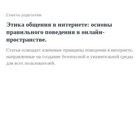
Наши методисты
Материнский капитал
Советы родителям
Этика общения в интернете: основы
Вакансии
правильного поведения в онлайн-
пространстве.
Структура и органы
управления
Сайт Минпросвещения России
Статья освещает ключевые принципы поведения в интернете,
Сайт Минобрнауки России
направленные на создание безопасной и уважительной среды
для всех пользователей.
Положение о проведении акции
Публичная оферта
Политика конфиденциальности
Организация и осуществление образовательной
деятельности по программе доп. образования
© SKILLZANIA. Все права защищены.
АВТОНОМНАЯ НЕКОММЕРЧЕСКАЯ ОРГАНИЗАЦИЯ
ДОПОЛНИТЕЛЬНОГО ОБРАЗОВАНИЯ "ШКОЛА
НЕЙРОРАЗВИТИЯ И ОБУЧЕНИЯ ДЕТЕЙ"
ИНН: 9727116117, ОГРН: 1257700472831