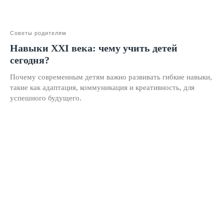
Ментальная арифметика
Математика
Советы родителям
Красивый почерк
Навыки XXI века: чему учить детей
Подготовка к школе
сегодня?
Написание сочинений
Почему современным детям важно развивать гибкие навыки,
Русский язык
такие как адаптация, коммуникация и креативность, для
успешного будущего.
Нейрокурс
О школе
Отзывы
Лицензия на образование
Блог
Тарифы
Реферальная программа