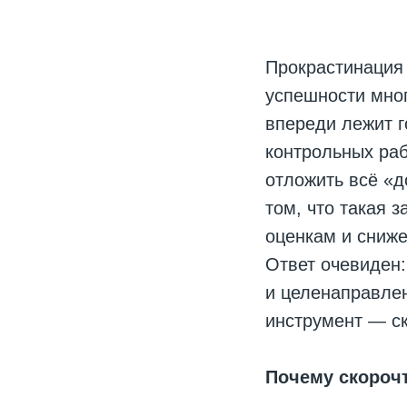
Прокрастинация 
успешности мног
впереди лежит г
контрольных раб
отложить всё «
том, что такая з
оценкам и сниже
Ответ очевиден:
и целенаправле
инструмент — ск
Почему скороч