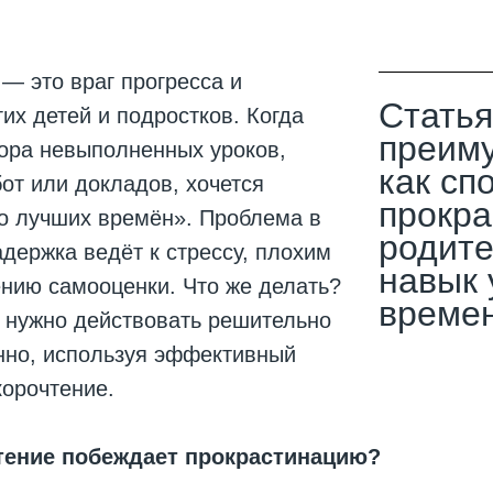
— это враг прогресса и
Статья
их детей и подростков. Когда
преиму
ора невыполненных уроков,
как сп
от или докладов, хочется
прокра
до лучших времён». Проблема в
родите
адержка ведёт к стрессу, плохим
навык 
нию самооценки. Что же делать?
времен
 нужно действовать решительно
нно, используя эффективный
орочтение.
тение побеждает прокрастинацию?