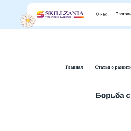
Програ
Програ
О нас
О нас
Главная
→
Статьи о развит
Борьба с