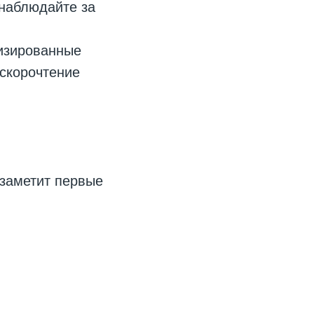
 наблюдайте за
изированные
скорочтение
 заметит первые