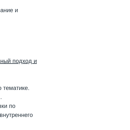
ание и
ный подход и
о тематике.
.
ки по
внутреннего