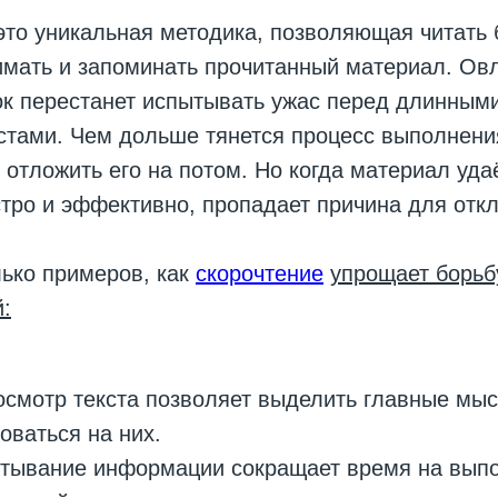
то уникальная методика, позволяющая читать 
имать и запоминать прочитанный материал. Ов
ок перестанет испытывать ужас перед длинным
стами. Чем дольше тянется процесс выполнени
 отложить его на потом. Но когда материал уда
тро и эффективно, пропадает причина для отк
ько примеров, как
скорочтение
упрощает борьб
:
смотр текста позволяет выделить главные мыс
оваться на них.
итывание информации сокращает время на вып