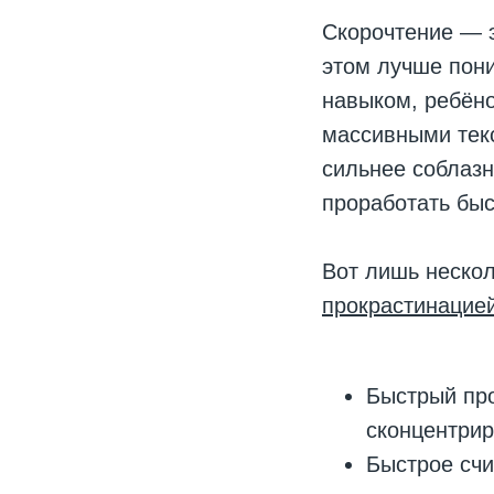
Скорочтение — э
этом лучше пон
навыком, ребён
массивными тек
сильнее соблазн
проработать быс
Вот лишь нескол
прокрастинацией
Быстрый про
сконцентрир
Быстрое сч