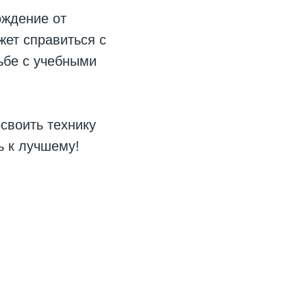
ождение от
жет справиться с
ьбе с учебными
своить технику
ь к лучшему!