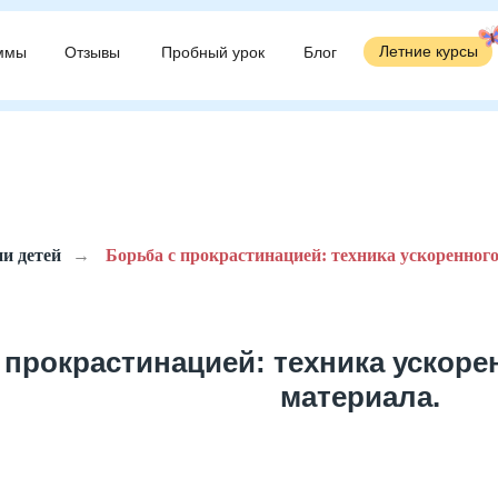
Летние курсы
Летние курсы
ммы
ммы
Отзывы
Отзывы
Пробный урок
Пробный урок
Блог
Блог
ии детей
→
Борьба с прокрастинацией: техника ускоренного
 прокрастинацией: техника ускоре
материала.