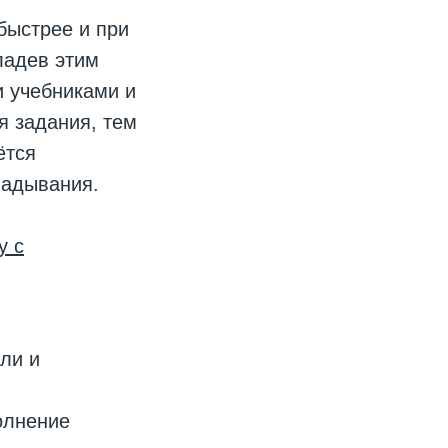
быстрее и при
ладев этим
и учебниками и
я задания, тем
ётся
ладывания.
у с
ли и
олнение