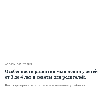
Программы
Скорочтение
Ментальная арифметика
Математика
Красивый почерк
Подготовка к школе
Написание сочинений
Русский язык
Советы родителям
Нейрокурс
Особенности развития мышления у детей
от 3 до 4 лет и советы для родителей.
О школе
Как формировать логическое мышление у ребенка
Отзывы
Лицензия на образование
Блог