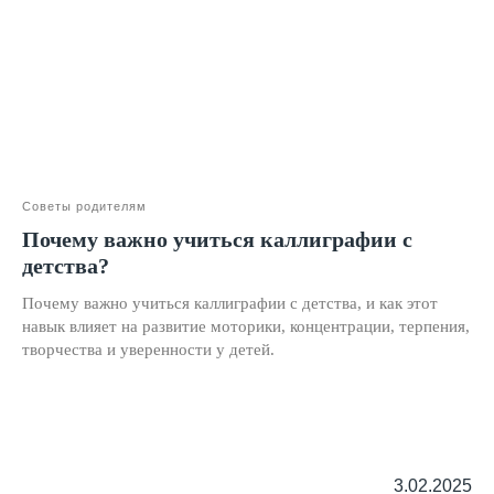
АВТОНОМНАЯ НЕКОММЕРЧЕСКАЯ ОРГАНИЗАЦИЯ
ДОПОЛНИТЕЛЬНОГО ОБРАЗОВАНИЯ "ШКОЛА
НЕЙРОРАЗВИТИЯ И ОБУЧЕНИЯ ДЕТЕЙ"
ИНН: 9727116117, ОГРН: 1257700472831
Телефон: +7 (800) 100-11-43, Почта: anodo@skillzania.ru
Двойная выгода этим летом:
−20% на любой абонемент
+ второй курс в подарок*
Только до 7 августа
Советы родителям
Почему важно учиться каллиграфии с
детства?
Почему важно учиться каллиграфии с детства, и как этот
навык влияет на развитие моторики, концентрации, терпения,
творчества и уверенности у детей.
3.02.2025