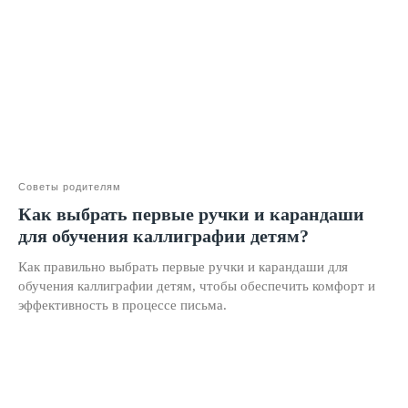
Тарифы
Реферальная программа
Наши методисты
Материнский капитал
Вакансии
Структура и органы управления
Советы родителям
Сайт Минпросвещения России
Как выбрать первые ручки и карандаши
Сайт Минобрнауки России
для обучения каллиграфии детям?
Положение о проведении акции
Как правильно выбрать первые ручки и карандаши для
Публичная оферта
обучения каллиграфии детям, чтобы обеспечить комфорт и
эффективность в процессе письма.
Политика конфиденциальности
Организация и осуществление образовательной
деятельности по программе доп. образования
© SKILLZANIA. Все права защищены.