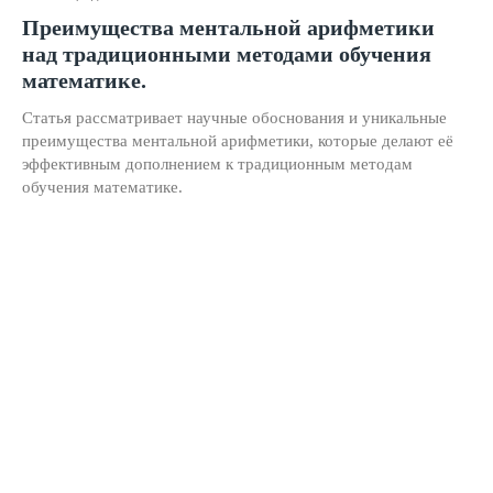
Нейрокурс
Преимущества ментальной арифметики
над традиционными методами обучения
О школе
математике.
Отзывы
Статья рассматривает научные обоснования и уникальные
преимущества ментальной арифметики, которые делают её
Лицензия на образование
эффективным дополнением к традиционным методам
Блог
обучения математике.
Тарифы
Реферальная программа
Наши методисты
Материнский капитал
Вакансии
Структура и органы управления
Сайт Минпросвещения России
Сайт Минобрнауки России