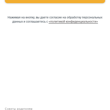
Нажимая на кнопку, вы даете согласие на обработку персональных
данных и соглашаетесь c
«политикой конфиденциальности»
Оставить заявку
Программы
Скорочтение
Ментальная арифметика
Математика
Красивый почерк
Подготовка к школе
Написание сочинений
Русский язык
Советы родителям