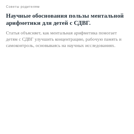
Положение о проведении акции
Советы родителям
Публичная оферта
Научные обоснования пользы ментальной
арифметики для детей с СДВГ.
Политика конфиденциальности
Статья объясняет, как ментальная арифметика помогает
Организация и осуществление образовательной
детям с СДВГ улучшить концентрацию, рабочую память и
деятельности по программе доп. образования
самоконтроль, основываясь на научных исследованиях.
© SKILLZANIA. Все права защищены.
АВТОНОМНАЯ НЕКОММЕРЧЕСКАЯ ОРГАНИЗАЦИЯ
ДОПОЛНИТЕЛЬНОГО ОБРАЗОВАНИЯ "ШКОЛА
НЕЙРОРАЗВИТИЯ И ОБУЧЕНИЯ ДЕТЕЙ"
ИНН: 9727116117, ОГРН: 1257700472831
Телефон: +7 (800) 100-11-43, Почта: anodo@skillzania.ru
Двойная выгода этим летом:
−20% на любой абонемент
+ второй курс в подарок*
Только до 7 августа